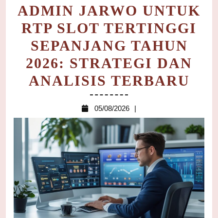
ADMIN JARWO UNTUK
RTP SLOT TERTINGGI
SEPANJANG TAHUN
2026: STRATEGI DAN
DA
ANALISIS TERBARU
BO
05/08/2026
05/08/2026
AD
JA
UN
RT
SL
TE