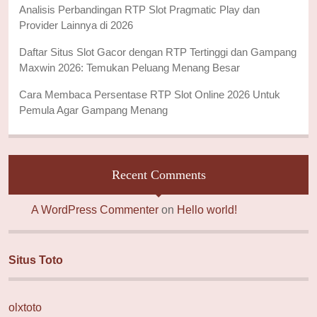
Analisis Perbandingan RTP Slot Pragmatic Play dan
Provider Lainnya di 2026
Daftar Situs Slot Gacor dengan RTP Tertinggi dan Gampang
Maxwin 2026: Temukan Peluang Menang Besar
Cara Membaca Persentase RTP Slot Online 2026 Untuk
Pemula Agar Gampang Menang
Recent Comments
A WordPress Commenter
on
Hello world!
Situs Toto
olxtoto