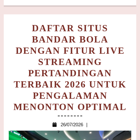
DAFTAR SITUS
BANDAR BOLA
DENGAN FITUR LIVE
STREAMING
PERTANDINGAN
TERBAIK 2026 UNTUK
PENGALAMAN
D
MENONTON OPTIMAL
SI
26/07/2026
26/07/2026
B