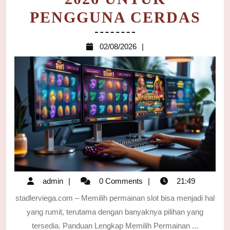
PA
PENGGUNA CERDAS
LE
02/08/2026
02/08/2026
ME
PE
BE
LI
RT
SL
TE
202
admin
admin
0 Comments
21:49
UN
stadlerviega.com – Memilih permainan slot bisa menjadi hal
yang rumit, terutama dengan banyaknya pilihan yang
PE
tersedia. Panduan Lengkap Memilih Permainan ...