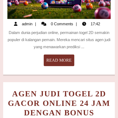
PR
A
SE
admin
admin
0 Comments
17:42
H
Dalam dunia perjudian online, permainan togel 2D semakin
populer di kalangan pemain. Mereka mencari situs agen judi
yang menawarkan prediksi ...
READ
READ MORE
MORE
AGEN JUDI TOGEL 2D
GACOR ONLINE 24 JAM
DENGAN BONUS