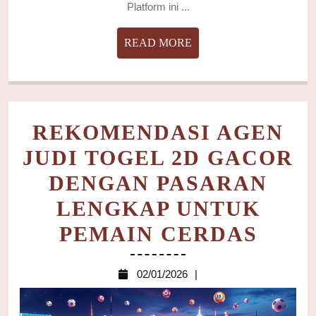
Platform ini ...
PEM
READ
READ MORE
CER
MORE
REKOMENDASI AGEN
JUDI TOGEL 2D GACOR
DENGAN PASARAN
LENGKAP UNTUK
REK
PEMAIN CERDAS
AGE
02/01/2026
02/01/2026
JUDI
TOG