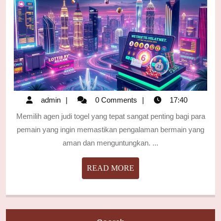
2D
GAC
DEN
PAS
LEN
UNT
admin
admin
0 Comments
17:40
PEM
Memilih agen judi togel yang tepat sangat penting bagi para
pemain yang ingin memastikan pengalaman bermain yang
CER
aman dan menguntungkan. ...
READ
READ MORE
MORE