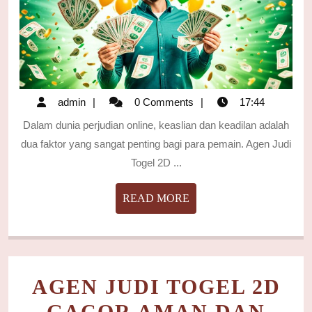
DENGA
SISTEM
FAIR
PLAY
DAN
admin
admin
0 Comments
17:44
KEAMA
Dalam dunia perjudian online, keaslian dan keadilan adalah
dua faktor yang sangat penting bagi para pemain. Agen Judi
TERJAM
Togel 2D ...
READ
READ MORE
MORE
AGEN JUDI TOGEL 2D
GACOR AMAN DAN