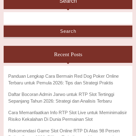
Search
Search
Recent Posts
Panduan Lengkap Cara Bermain Red Dog Poker Online
Terbaru untuk Pemula 2026: Tips dan Strategi Praktis
Daftar Bocoran Admin Jarwo untuk RTP Slot Tertinggi
Sepanjang Tahun 2026: Strategi dan Analisis Terbaru
Cara Memanfaatkan Info RTP Slot Live untuk Meminimalisir
Risiko Kekalahan Di Dunia Permainan Slot
Rekomendasi Game Slot Online RTP Di Atas 98 Persen