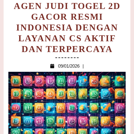
AGEN JUDI TOGEL 2D
GACOR RESMI
INDONESIA DENGAN
LAYANAN CS AKTIF
AGE
DAN TERPERCAYA
JUD
09/01/2026
09/01/2026
TOG
2D
GA
RES
IND
DEN