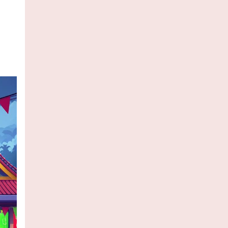
S
I
GA:
S
GI
K
ANGKAN
N