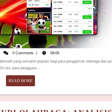
BERPENGAL
admin
0 Comments
08:00
alternatif yang semakin populer bagi para penggemar olahraga dan pen
Di sini, para pengguna ...
READ
READ MORE
MORE