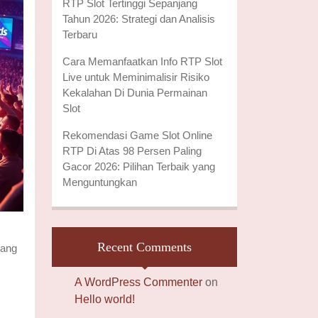
RTP Slot Tertinggi Sepanjang
AYA
Tahun 2026: Strategi dan Analisis
Terbaru
TUNGKAN
Cara Memanfaatkan Info RTP Slot
Live untuk Meminimalisir Risiko
Kekalahan Di Dunia Permainan
Slot
Rekomendasi Game Slot Online
RTP Di Atas 98 Persen Paling
Gacor 2026: Pilihan Terbaik yang
Menguntungkan
Recent Comments
rang
A WordPress Commenter
on
Hello world!