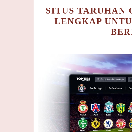
SITUS TARUHAN 
LENGKAP UNTU
BER