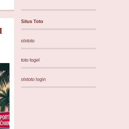
Situs Toto
I
SARAN
olxtoto
RUHAN
AHRAGA:
toto togel
MAHAMI
olxtoto login
NAMIKA
N
ATEGI
BAIK