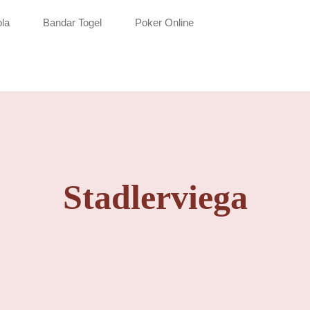
la
Bandar Togel
Poker Online
Stadlerviega