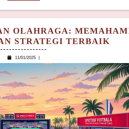
MORE
AN OLAHRAGA: MEMAHAM
PA
AN STRATEGI TERBAIK
TA
11/01/2025
11/01/2025
OL
ME
DI
DA
STR
TER