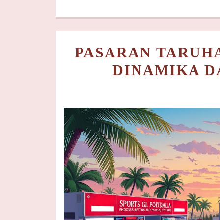
PASARAN TARUH
DINAMIKA D