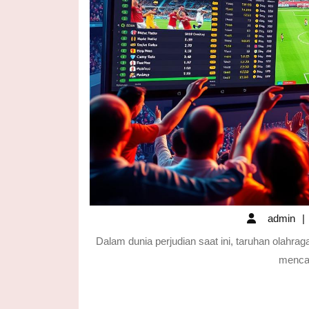
admin
Dalam dunia perjudian saat ini, taruhan olahr
mencar