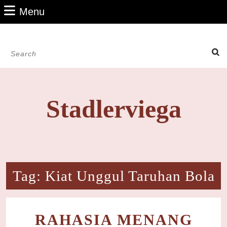
Skip
Menu
Menu
to
content
Skip
Search
to
for:
Content
Stadlerviega
Tag:
Kiat Unggul Taruhan Bola
RAHASIA MENANG