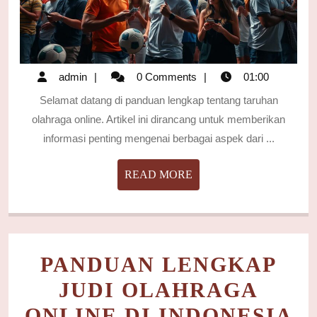
admin
admin
0 Comments
01:00
Selamat datang di panduan lengkap tentang taruhan
olahraga online. Artikel ini dirancang untuk memberikan
informasi penting mengenai berbagai aspek dari ...
READ
READ MORE
MORE
PANDUAN LENGKAP
JUDI OLAHRAGA
P
ONLINE DI INDONESIA