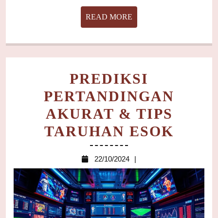
READ
READ MORE
MORE
PREDIKSI
PERTANDINGAN
AKURAT & TIPS
PRED
TARUHAN ESOK
PERT
22/10/2024
22/10/2024
AKU
&
TIPS