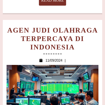
READ
READ MORE
MORE
AGEN JUDI OLAHRAGA
TERPERCAYA DI
AGEN
INDONESIA
JUDI
11/09/2024
11/09/2024
OLAHR
TERPE
DI
INDONE