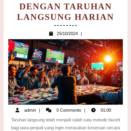
DENGAN TARUHAN
ME
LANGSUNG HARIAN
BE
25/10/2024
25/10/2024
DE
TA
LA
HA
admin
admin
0 Comments
01:00
Taruhan langsung telah menjadi salah satu metode favorit
bagi para penjudi yang ingin merasakan keseruan secara