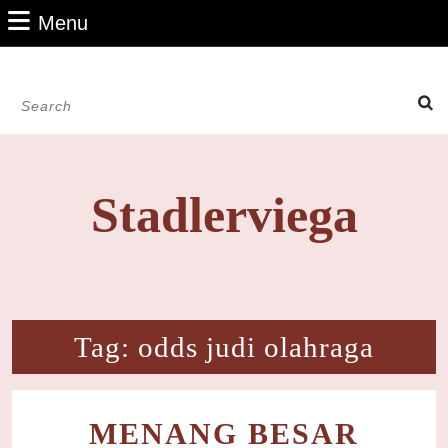
Skip
Menu
Menu
to
content
Skip
Search
to
for:
Content
Stadlerviega
Tag:
odds judi olahraga
MENANG BESAR