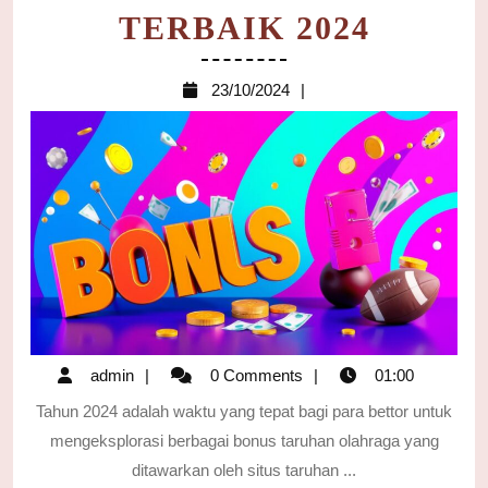
DAPA
TERBAIK 2024
BONU
23/10/2024
23/10/2024
TARU
OLAH
TERBA
2024
admin
admin
0 Comments
01:00
Tahun 2024 adalah waktu yang tepat bagi para bettor untuk
mengeksplorasi berbagai bonus taruhan olahraga yang
ditawarkan oleh situs taruhan ...