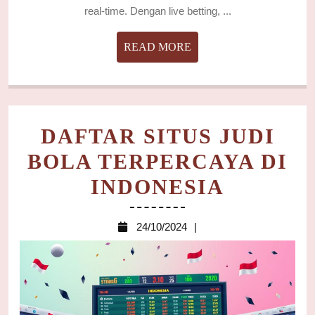
real-time. Dengan live betting, ...
READ
READ MORE
MORE
DAFTAR SITUS JUDI
BOLA TERPERCAYA DI
DAFTA
INDONESIA
SITUS
24/10/2024
24/10/2024
JUDI
BOLA
TERPE
DI