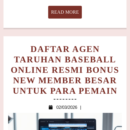
PEMA
READ
READ MORE
MORE
DAFTAR AGEN
TARUHAN BASEBALL
ONLINE RESMI BONUS
NEW MEMBER BESAR
D
UNTUK PARA PEMAIN
A
02/03/2026
02/03/2026
T
BA