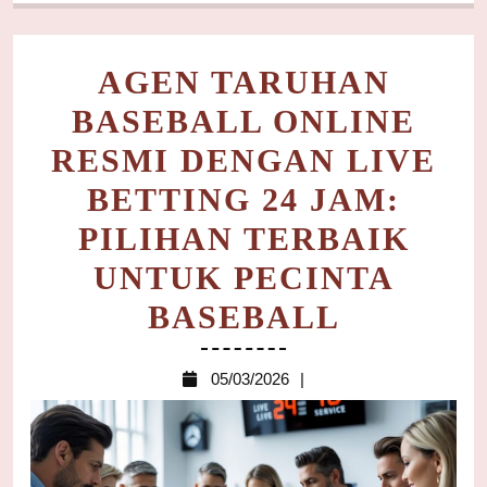
AGEN TARUHAN
BASEBALL ONLINE
RESMI DENGAN LIVE
BETTING 24 JAM:
PILIHAN TERBAIK
UNTUK PECINTA
AGEN
BASEBALL
TARUH
05/03/2026
05/03/2026
BASEBA
ONLINE
RESMI