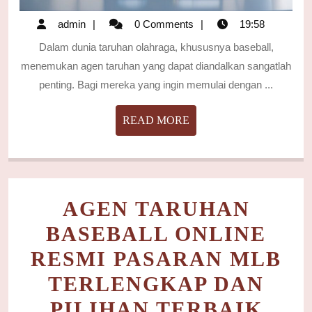
REN
UNT
admin
admin
0 Comments
19:58
PEM
Dalam dunia taruhan olahraga, khususnya baseball,
menemukan agen taruhan yang dapat diandalkan sangatlah
CER
penting. Bagi mereka yang ingin memulai dengan ...
READ
READ MORE
MORE
AGEN TARUHAN
BASEBALL ONLINE
RESMI PASARAN MLB
TERLENGKAP DAN
PILIHAN TERBAIK