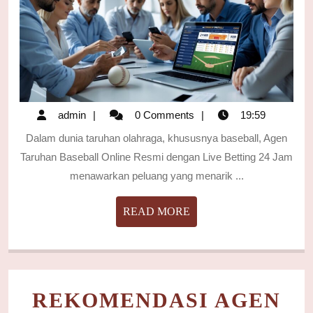
DENGA
LIVE
BETTIN
24
JAM:
admin
admin
0 Comments
19:59
PILIHA
Dalam dunia taruhan olahraga, khususnya baseball, Agen
Taruhan Baseball Online Resmi dengan Live Betting 24 Jam
TERBAI
menawarkan peluang yang menarik ...
UNTUK
READ
READ MORE
PECINT
MORE
BASEBA
REKOMENDASI AGEN