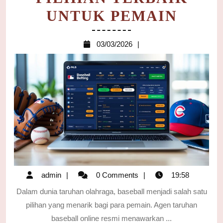
AGE
UNTUK PEMAIN
TAR
03/03/2026
03/03/2026
BASE
ONLI
RESM
PASA
MLB
TERL
DAN
PILI
admin
admin
0 Comments
19:58
TERB
Dalam dunia taruhan olahraga, baseball menjadi salah satu
pilihan yang menarik bagi para pemain. Agen taruhan
UNT
baseball online resmi menawarkan ...