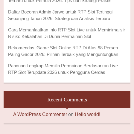
Terbaru untuk Pemula 2026: Tips dan Strategi Praktis
Daftar Bocoran Admin Jarwo untuk RTP Slot Tertinggi
Sepanjang Tahun 2026: Strategi dan Analisis Terbaru
Cara Memanfaatkan Info RTP Slot Live untuk Meminimalisir
Risiko Kekalahan Di Dunia Permainan Slot
Rekomendasi Game Slot Online RTP Di Atas 98 Persen
Paling Gacor 2026: Pilihan Terbaik yang Menguntungkan
Panduan Lengkap Memilih Permainan Berdasarkan Live
RTP Slot Terupdate 2026 untuk Pengguna Cerdas
Recent Comments
A WordPress Commenter
on
Hello world!