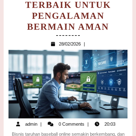
TERBAIK UNTUK
PENGALAMAN
AGE
BERMAIN AMAN
TAR
28/02/2026
28/02/2026
BASE
ONLI
RESM
DEN
SIST
KEA
TERB
UNT
admin
admin
0 Comments
20:03
PEN
Bisnis taruhan baseball online semakin berkembang, dan