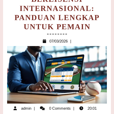
INTERNASIONAL:
PANDUAN LENGKAP
AGE
UNTUK PEMAIN
TAR
07/03/2026
07/03/2026
BASE
ONLI
RESM
AMA
DAN
BERL
INTE
PAND
admin
admin
0 Comments
20:01