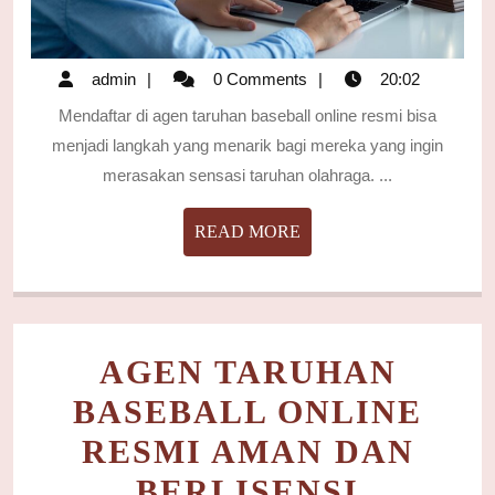
RES
UNT
PEM
admin
admin
0 Comments
20:02
PAN
Mendaftar di agen taruhan baseball online resmi bisa
menjadi langkah yang menarik bagi mereka yang ingin
LEN
merasakan sensasi taruhan olahraga. ...
DAN
READ
READ MORE
LA
MORE
MU
AGEN TARUHAN
BASEBALL ONLINE
RESMI AMAN DAN
BERLISENSI