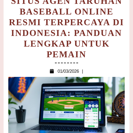
SITUS AGEN TARUHAN
BASEBALL ONLINE
RESMI TERPERCAYA DI
INDONESIA: PANDUAN
LENGKAP UNTUK
SITUS
PEMAIN
AGEN
01/03/2026
01/03/2026
TARUHA
BASEBAL
ONLINE
RESMI
TERPERC
DI