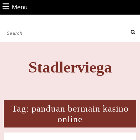
Skip
Menu
Menu
to
content
Skip
Search
to
for:
Content
Stadlerviega
Tag:
panduan bermain kasino
online