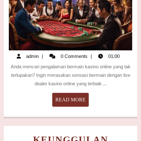
KA
ON
IN
admin
admin
0 Comments
01:00
Anda mencari pengalaman bermain kasino online yang tak
terlupakan? Ingin merasakan sensasi bermain dengan live
dealer kasino online yang terbaik ...
READ
READ MORE
MORE
KEUNGGULAN