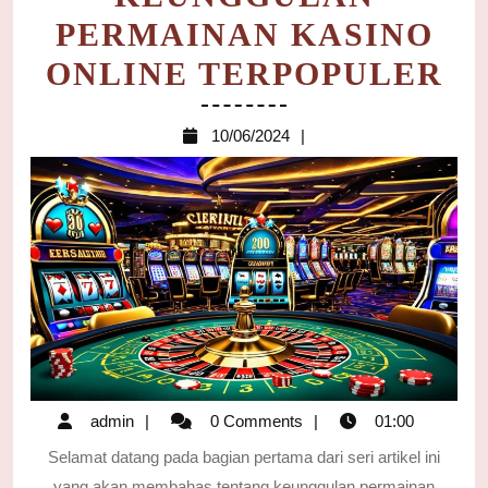
PERMAINAN KASINO
K
ONLINE TERPOPULER
P
10/06/2024
10/06/2024
K
O
T
admin
admin
0 Comments
01:00
Selamat datang pada bagian pertama dari seri artikel ini
yang akan membahas tentang keunggulan permainan