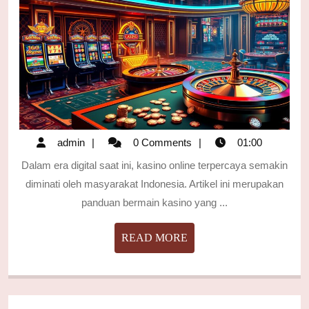
ONLIN
TERPE
INDONE
admin
admin
0 Comments
01:00
Dalam era digital saat ini, kasino online terpercaya semakin
diminati oleh masyarakat Indonesia. Artikel ini merupakan
panduan bermain kasino yang ...
READ
READ MORE
MORE