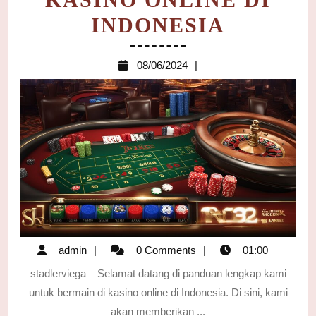
PANDU
INDONESIA
LENGK
08/06/2024
08/06/2024
KASIN
ONLIN
DI
INDONE
admin
admin
0 Comments
01:00
stadlerviega – Selamat datang di panduan lengkap kami
untuk bermain di kasino online di Indonesia. Di sini, kami
akan memberikan ...