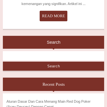
kemenangan yang signifikan. Artikel ini ...
READ
READ MORE
MORE
Search
Search
Recent Posts
Aturan Dasar Dan Cara Menang Main Red Dog Poker
(Acey Deucey) Dengan Cepat