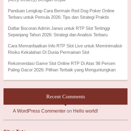
Panduan Lengkap Cara Bermain Red Dog Poker Online
Terbaru untuk Pemula 2026: Tips dan Strategi Praktis
Daftar Bocoran Admin Jarwo untuk RTP Slot Tertinggi
Sepanjang Tahun 2026: Strategi dan Analisis Terbaru
Cara Memanfaatkan Info RTP Slot Live untuk Meminimalisir
Risiko Kekalahan Di Dunia Permainan Slot
Rekomendasi Game Slot Online RTP Di Atas 98 Persen
Paling Gacor 2026: Pilihan Terbaik yang Menguntungkan
Recent Comments
A WordPress Commenter
on
Hello world!