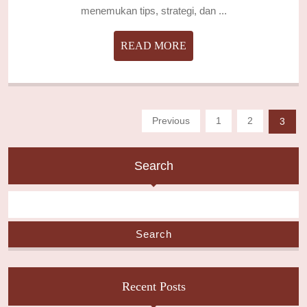
menemukan tips, strategi, dan ...
READ
READ MORE
MORE
Posts
Previous
1
2
3
pagination
Search
Search
Recent Posts