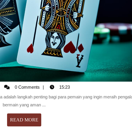
UNTUK
PEMAIN
JUDI
ONLINE
admin
0 Comments
15:23
sia adalah langkah penting bagi para pemain yang ingin meraih penga
bermain yang aman ...
READ
READ MORE
MORE