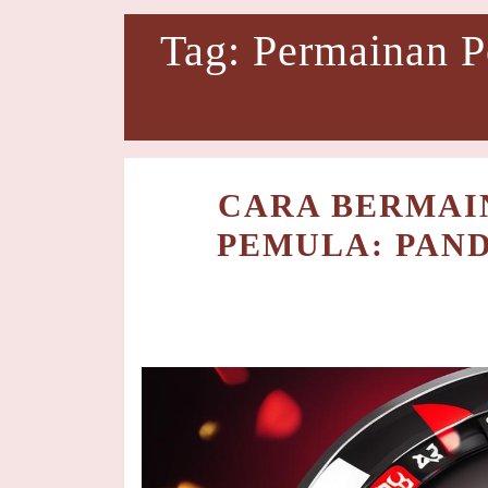
Tag:
Permainan P
CARA BERMAI
PEMULA: PAND