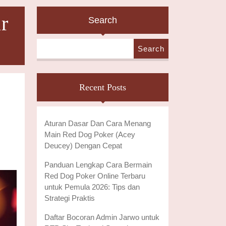
r
Search
Search
Recent Posts
Aturan Dasar Dan Cara Menang
Main Red Dog Poker (Acey
Deucey) Dengan Cepat
Panduan Lengkap Cara Bermain
Red Dog Poker Online Terbaru
untuk Pemula 2026: Tips dan
Strategi Praktis
Daftar Bocoran Admin Jarwo untuk