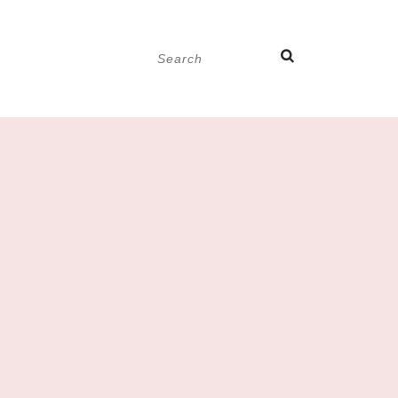
Search
for: