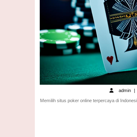
admin
Memilih situs poker online terpercaya di Indone