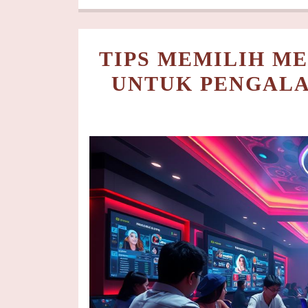
TIPS MEMILIH M
UNTUK PENGAL