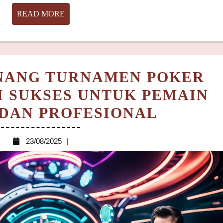
READ
READ MORE
MORE
NANG TURNAMEN POKER
I SUKSES UNTUK PEMAIN
STRATE
DAN PROFESIONAL
MENAN
23/08/2025
23/08/2025
TURNA
POKER
ONLINE
KUNCI
SUKSES