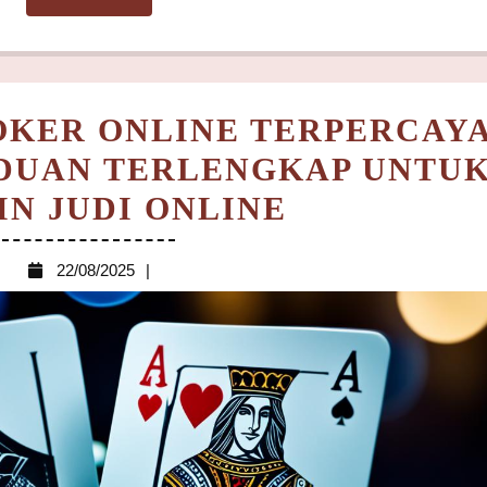
MORE
OKER ONLINE TERPERCAY
NDUAN TERLENGKAP UNTU
DAFTAR
IN JUDI ONLINE
SITUS
22/08/2025
22/08/2025
POKER
ONLINE
TERPERCA
INDONESIA
PANDUAN
TERLENGK