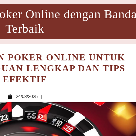
oker Online dengan Banda
Terbaik
N POKER ONLINE UNTUK
UAN LENGKAP DAN TIPS
CARA
EFEKTIF
BERMAIN
24/08/2025
24/08/2025
POKER
ONLINE
UNTUK
PEMULA: