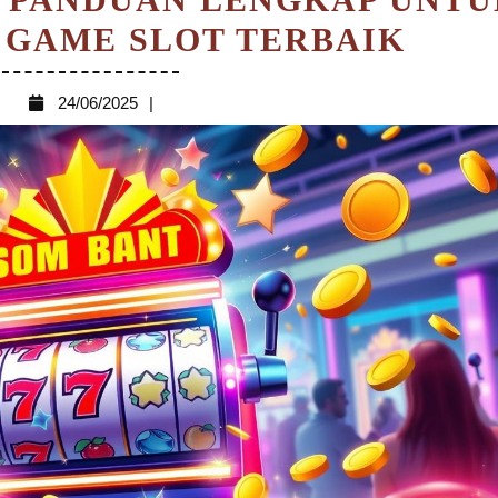
RTP
 GAME SLOT TERBAIK
SLO
24/06/2025
24/06/2025
GAC
PAN
LEN
UNT
MEN
DI
GAM
SLO
TER