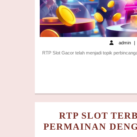
admin
RTP Slot Gacor telah menjadi topik perbincanga
RTP SLOT TER
PERMAINAN DENG