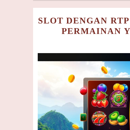
SLOT DENGAN RTP
PERMAINAN 