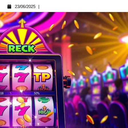
23/06/2025
23/06/2025