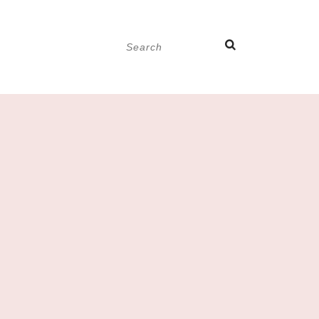
Search
for: