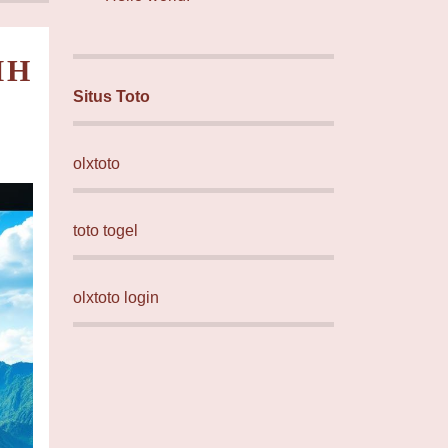
IH
Situs Toto
OT
NGAN
olxtoto
P
NGGI:
toto togel
NDUAN
MILIH
olxtoto login
RMAINAN
NG
NGUNTUNGKAN