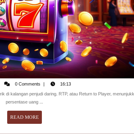
admin
0 Comments
16:13
rik di kalangan penjudi daring. RTP, atau Return to Player, menunjuk
persentase uang ...
READ
READ MORE
MORE