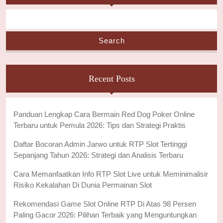
Search
Recent Posts
Panduan Lengkap Cara Bermain Red Dog Poker Online
Terbaru untuk Pemula 2026: Tips dan Strategi Praktis
Daftar Bocoran Admin Jarwo untuk RTP Slot Tertinggi
Sepanjang Tahun 2026: Strategi dan Analisis Terbaru
Cara Memanfaatkan Info RTP Slot Live untuk Meminimalisir
Risiko Kekalahan Di Dunia Permainan Slot
Rekomendasi Game Slot Online RTP Di Atas 98 Persen
Paling Gacor 2026: Pilihan Terbaik yang Menguntungkan