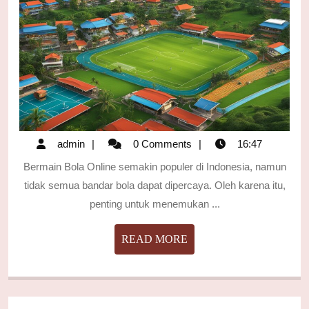
TERBA
DI
INDONE
admin
admin
0 Comments
16:47
Bermain Bola Online semakin populer di Indonesia, namun
tidak semua bandar bola dapat dipercaya. Oleh karena itu,
penting untuk menemukan ...
READ
READ MORE
MORE