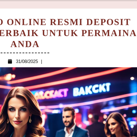
 ONLINE RESMI DEPOSIT
TERBAIK UNTUK PERMAIN
DAFTAR
ANDA
KASINO
31/08/2025
31/08/2025
ONLINE
RESMI
DEPOSIT
PULSA:
PILIHAN
TERBAIK
UNTUK