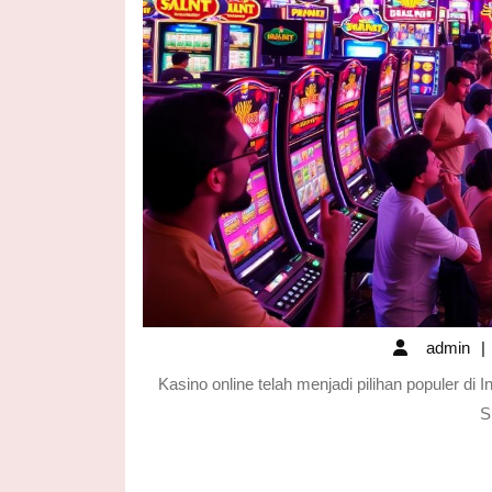
admin
Kasino online telah menjadi pilihan populer d
S