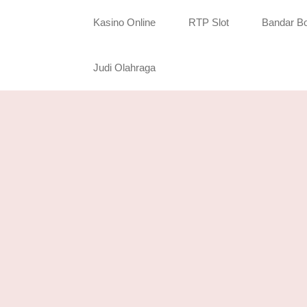
Skip
Kasino Online
RTP Slot
Bandar Bo
to
content
Skip
Judi Olahraga
to
Content