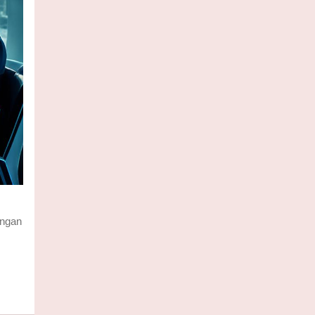
angan