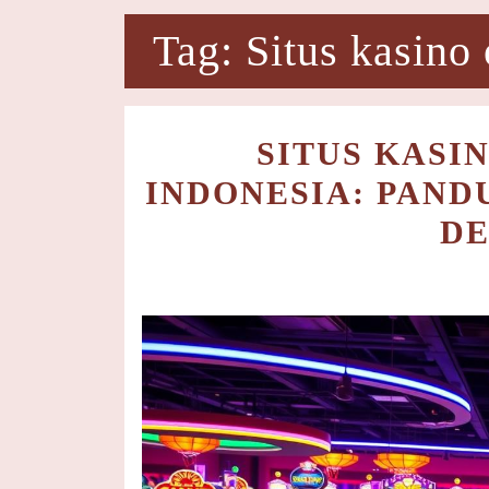
Tag:
Situs kasino
SITUS KASI
INDONESIA: PAND
D