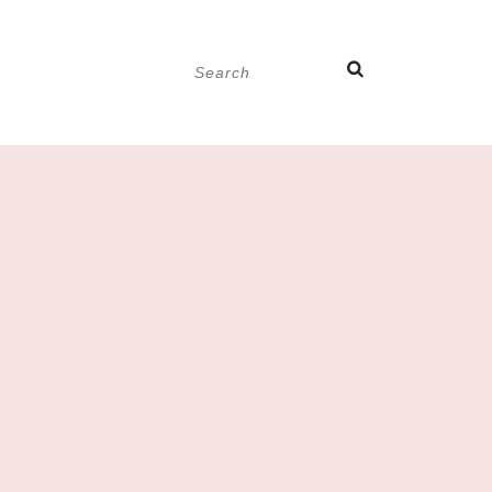
Search
for: