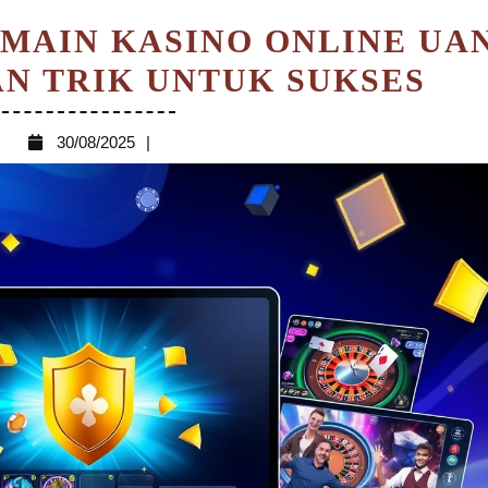
MAIN KASINO ONLINE UA
PE
DAN TRIK UNTUK SUKSES
BE
30/08/2025
30/08/2025
KA
ON
UA
ASL
TIP
DA
TR
UN
SU