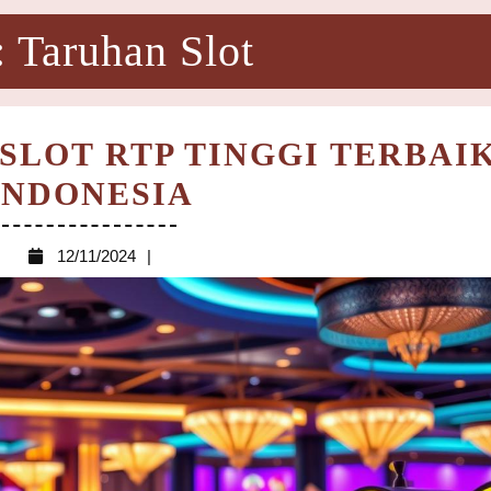
:
Taruhan Slot
SLOT RTP TINGGI TERBAI
TEMUKAN
INDONESIA
SITUS
12/11/2024
12/11/2024
SLOT
RTP
TINGGI
TERBAIK
INDONESIA