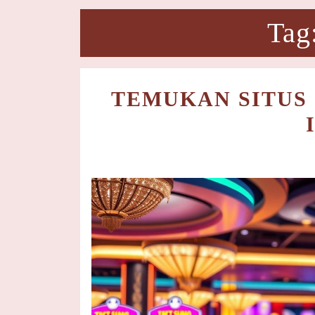
Tag
TEMUKAN SITUS 