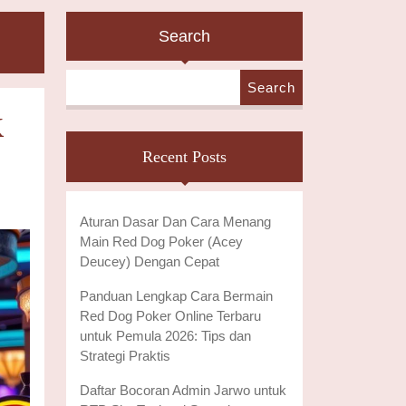
Search
Search
K
Recent Posts
Aturan Dasar Dan Cara Menang
Main Red Dog Poker (Acey
Deucey) Dengan Cepat
Panduan Lengkap Cara Bermain
Red Dog Poker Online Terbaru
untuk Pemula 2026: Tips dan
Strategi Praktis
Daftar Bocoran Admin Jarwo untuk