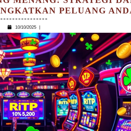
INGKATKAN PELUANG AND
10/10/2025
10/10/2025