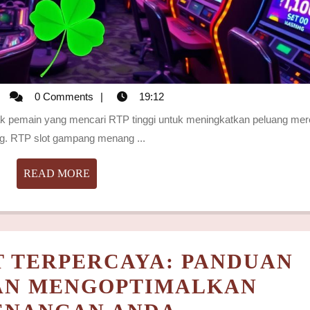
admin
0 Comments
19:12
yak pemain yang mencari RTP tinggi untuk meningkatkan peluang me
. RTP slot gampang menang ...
READ
READ MORE
MORE
OT TERPERCAYA: PANDUAN
AN MENGOPTIMALKAN