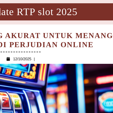
ate RTP slot 2025
NG AKURAT UNTUK MENANG
RTP
I PERJUDIAN ONLINE
SLO
12/10/2025
12/10/2025
PAL
AKU
UNT
MEN
MAK
DI