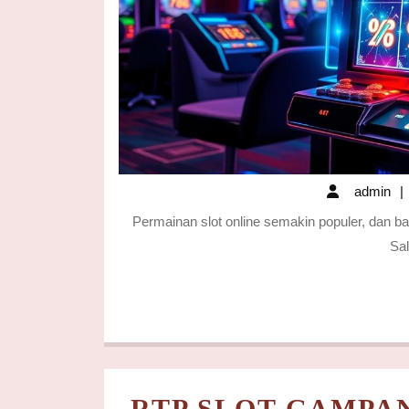
admin
Permainan slot online semakin populer, dan 
Sal
RTP SLOT GAMPA