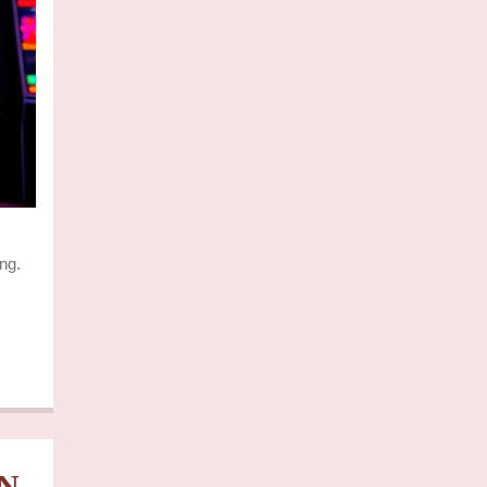
BESAR
ng.
N