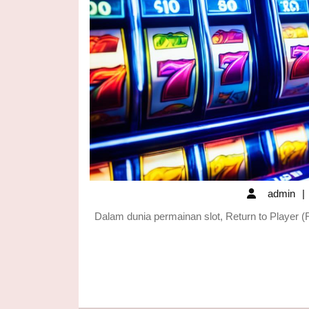
admin
Dalam dunia permainan slot, Return to Player (R