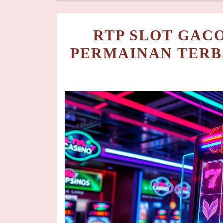
RTP SLOT GAC
PERMAINAN TERB