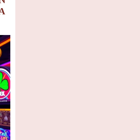
RTP
A
SLOT
GAMPANG
MENANG:
STRATEGI
DAN
TIPS
UNTUK
MENINGKATKAN
PELUANG
ANDA