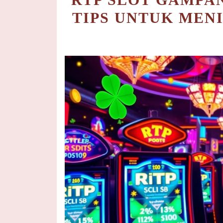
TIPS UNTUK MEN