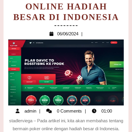
ONLINE HADIAH
B
BESAR DI INDONESIA
P
06/06/2024
06/06/2024
ON
HA
BE
DI
IN
admin
admin
0 Comments
01:00
stadlerviega – Pada artikel ini, kita akan membahas tentang
bermain poker online dengan hadiah besar di Indonesia.