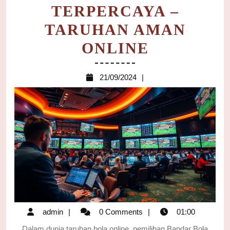
TERPERCAYA –
TARUHAN AMAN
BANDAR
ONLINE
BOLA
21/09/2024
21/09/2024
TERPERC
–
TARUHA
AMAN
ONLINE
admin
admin
0 Comments
01:00
Dalam dunia taruhan bola online, pemilihan Bandar Bola