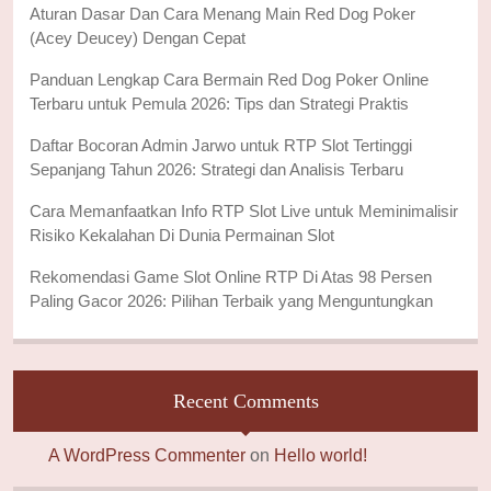
Aturan Dasar Dan Cara Menang Main Red Dog Poker
(Acey Deucey) Dengan Cepat
Panduan Lengkap Cara Bermain Red Dog Poker Online
Terbaru untuk Pemula 2026: Tips dan Strategi Praktis
Daftar Bocoran Admin Jarwo untuk RTP Slot Tertinggi
Sepanjang Tahun 2026: Strategi dan Analisis Terbaru
Cara Memanfaatkan Info RTP Slot Live untuk Meminimalisir
Risiko Kekalahan Di Dunia Permainan Slot
Rekomendasi Game Slot Online RTP Di Atas 98 Persen
Paling Gacor 2026: Pilihan Terbaik yang Menguntungkan
Recent Comments
A WordPress Commenter
on
Hello world!