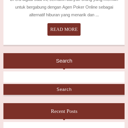
untuk bergabung dengan Agen Poker Online sebagai
alternatif hiburan yang menarik dan ...
READ
READ MORE
MORE
Search
Search
Recent Posts