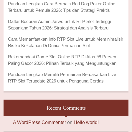
Panduan Lengkap Cara Bermain Red Dog Poker Online
Terbaru untuk Pemula 2026: Tips dan Strategi Praktis
Daftar Bocoran Admin Jarwo untuk RTP Slot Tertinggi
Sepanjang Tahun 2026: Strategi dan Analisis Terbaru
Cara Memanfaatkan Info RTP Slot Live untuk Meminimalisir
Risiko Kekalahan Di Dunia Permainan Slot
Rekomendasi Game Slot Online RTP Di Atas 98 Persen
Paling Gacor 2026: Pilihan Terbaik yang Menguntungkan
Panduan Lengkap Memilih Permainan Berdasarkan Live
RTP Slot Terupdate 2026 untuk Pengguna Cerdas
Recent Comments
A WordPress Commenter
on
Hello world!