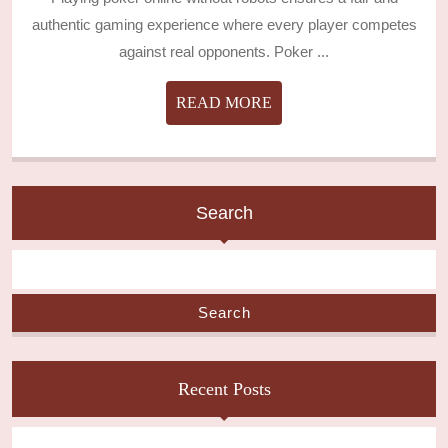
authentic gaming experience where every player competes
against real opponents. Poker ...
READ
READ MORE
MORE
Search
Search
Recent Posts