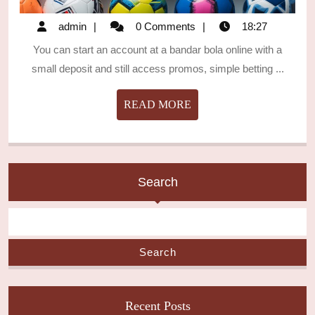
—
EASY
admin
admin
0 Comments
18:27
STEPS,
You can start an account at a bandar bola online with a
small deposit and still access promos, simple betting ...
SAFE
OPTIONS,
READ
READ MORE
MORE
AND
TOP
TIPS
Search
Search
Recent Posts