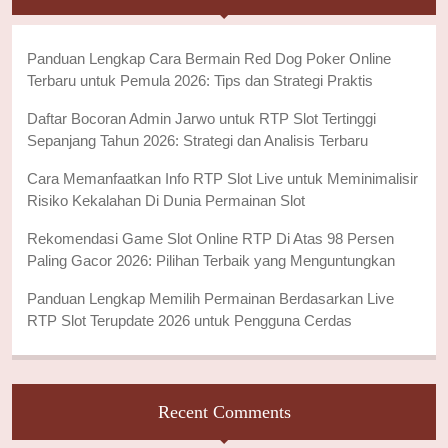
Panduan Lengkap Cara Bermain Red Dog Poker Online
Terbaru untuk Pemula 2026: Tips dan Strategi Praktis
Daftar Bocoran Admin Jarwo untuk RTP Slot Tertinggi
Sepanjang Tahun 2026: Strategi dan Analisis Terbaru
Cara Memanfaatkan Info RTP Slot Live untuk Meminimalisir
Risiko Kekalahan Di Dunia Permainan Slot
Rekomendasi Game Slot Online RTP Di Atas 98 Persen
Paling Gacor 2026: Pilihan Terbaik yang Menguntungkan
Panduan Lengkap Memilih Permainan Berdasarkan Live
RTP Slot Terupdate 2026 untuk Pengguna Cerdas
Recent Comments