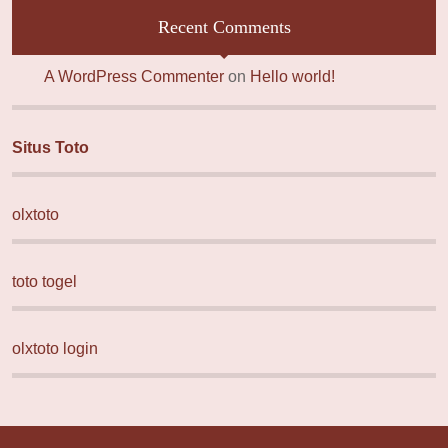
Recent Comments
A WordPress Commenter
on
Hello world!
Situs Toto
olxtoto
toto togel
olxtoto login