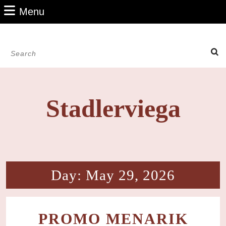
Skip
Menu
Menu
to
content
Skip
Search
to
for:
Content
Stadlerviega
Day:
May 29, 2026
PROMO MENARIK