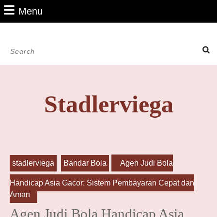
Skip
Menu
Menu
to
content
Skip
Search
to
for:
Content
Stadlerviega
stadlerviega
Bandar Bola
Agen Judi Bola
Handicap Asia Gacor: Sistem Pembayaran Cepat dan
Aman
Agen Judi Bola Handicap Asia