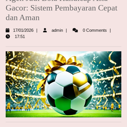
Gacor: Sistem Pembayaran Cepat
dan Aman
17/01/2026
admin
17/01/2026
admin
0 Comments
17:51