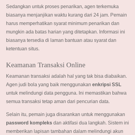
Sedangkan untuk proses penarikan, agen terkemuka
biasanya menjanjikan waktu kurang dari 24 jam. Pemain
harus memperhatikan syarat minimum penarikan dan
mungkin ada batas harian yang ditetapkan. Informasi ini
biasanya tersedia di laman bantuan atau syarat dan
ketentuan situs.
Keamanan Transaksi Online
Keamanan transaksi adalah hal yang tak bisa diabaikan.
Agen judi bola yang baik menggunakan
enkripsi SSL
untuk melindungi data pengguna. Ini memastikan bahwa
semua transaksi tetap aman dari pencurian data.
Selain itu, pemain juga disarankan untuk menggunakan
password kompleks
dan aktifasi dua langkah. Sistem ini
memberikan lapisan tambahan dalam melindungi akun