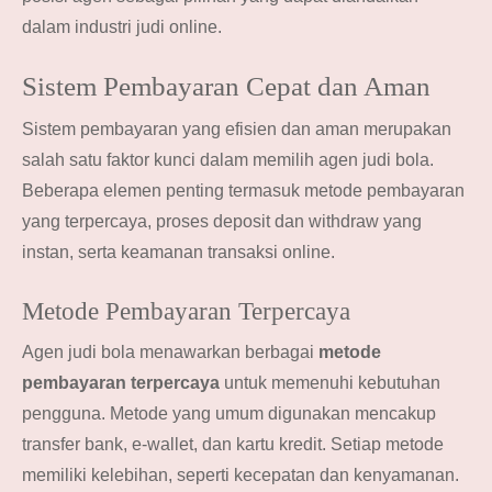
dalam industri judi online.
Sistem Pembayaran Cepat dan Aman
Sistem pembayaran yang efisien dan aman merupakan
salah satu faktor kunci dalam memilih agen judi bola.
Beberapa elemen penting termasuk metode pembayaran
yang terpercaya, proses deposit dan withdraw yang
instan, serta keamanan transaksi online.
Metode Pembayaran Terpercaya
Agen judi bola menawarkan berbagai
metode
pembayaran terpercaya
untuk memenuhi kebutuhan
pengguna. Metode yang umum digunakan mencakup
transfer bank, e-wallet, dan kartu kredit. Setiap metode
memiliki kelebihan, seperti kecepatan dan kenyamanan.