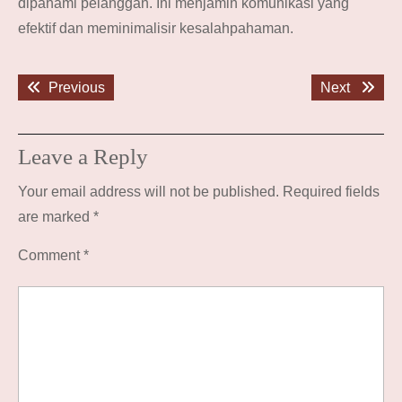
dipahami pelanggan. Ini menjamin komunikasi yang
efektif dan meminimalisir kesalahpahaman.
Post
Previous
Next
Previous
Next
navigation
post:
post:
Leave a Reply
Your email address will not be published.
Required fields
are marked
*
Comment
*