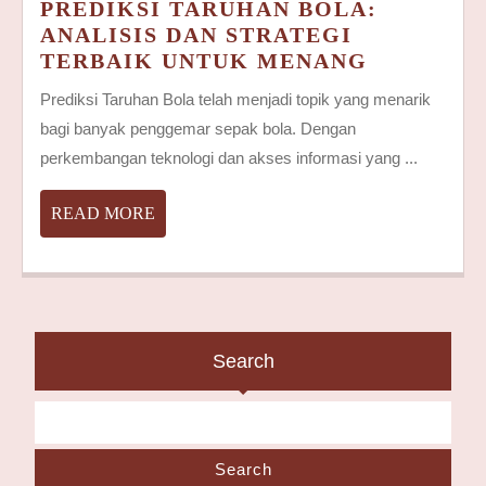
PREDIKSI TARUHAN BOLA:
ANALISIS DAN STRATEGI
PREDIKS
TERBAIK UNTUK MENANG
TARUHA
Prediksi Taruhan Bola telah menjadi topik yang menarik
BOLA:
bagi banyak penggemar sepak bola. Dengan
ANALISIS
perkembangan teknologi dan akses informasi yang ...
DAN
STRATEG
READ
READ MORE
TERBAIK
MORE
UNTUK
MENANG
Search
Search