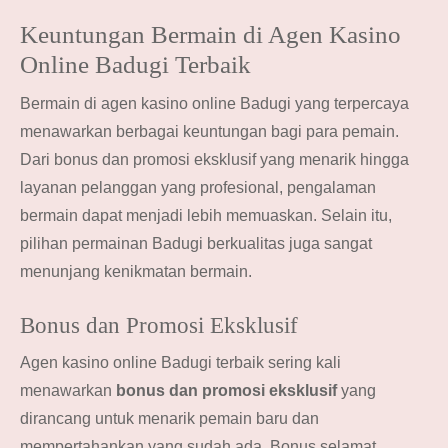
Keuntungan Bermain di Agen Kasino
Online Badugi Terbaik
Bermain di agen kasino online Badugi yang terpercaya
menawarkan berbagai keuntungan bagi para pemain.
Dari bonus dan promosi eksklusif yang menarik hingga
layanan pelanggan yang profesional, pengalaman
bermain dapat menjadi lebih memuaskan. Selain itu,
pilihan permainan Badugi berkualitas juga sangat
menunjang kenikmatan bermain.
Bonus dan Promosi Eksklusif
Agen kasino online Badugi terbaik sering kali
menawarkan
bonus dan promosi eksklusif
yang
dirancang untuk menarik pemain baru dan
mempertahankan yang sudah ada. Bonus selamat