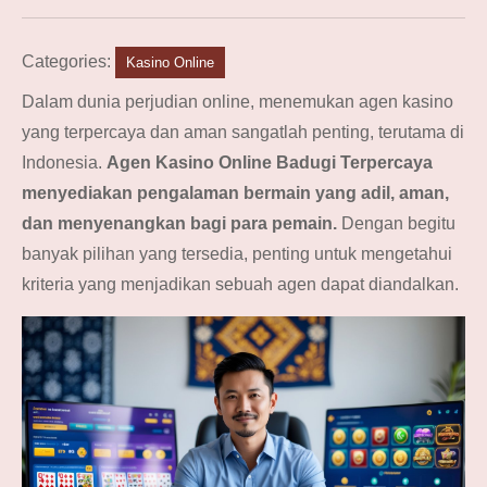
Categories:
Kasino Online
Dalam dunia perjudian online, menemukan agen kasino
yang terpercaya dan aman sangatlah penting, terutama di
Indonesia.
Agen Kasino Online Badugi Terpercaya
menyediakan pengalaman bermain yang adil, aman,
dan menyenangkan bagi para pemain.
Dengan begitu
banyak pilihan yang tersedia, penting untuk mengetahui
kriteria yang menjadikan sebuah agen dapat diandalkan.