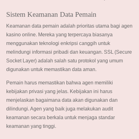
Sistem Keamanan Data Pemain
Keamanan data pemain adalah prioritas utama bagi agen
kasino online. Mereka yang terpercaya biasanya
menggunakan teknologi enkripsi canggih untuk
melindungi informasi pribadi dan keuangan. SSL (Secure
Socket Layer) adalah salah satu protokol yang umum
digunakan untuk memastikan data aman.
Pemain harus memastikan bahwa agen memiliki
kebijakan privasi yang jelas. Kebijakan ini harus
menjelaskan bagaimana data akan digunakan dan
dilindungi. Agen yang baik juga melakukan audit
keamanan secara berkala untuk menjaga standar
keamanan yang tinggi.