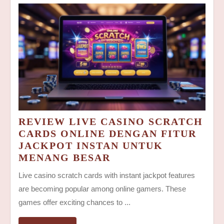
REVIEW LIVE CASINO SCRATCH
CARDS ONLINE DENGAN FITUR
JACKPOT INSTAN UNTUK
REVIEW
MENANG BESAR
LIVE
Live casino scratch cards with instant jackpot features
CASINO
are becoming popular among online gamers. These
SCRATCH
games offer exciting chances to ...
CARDS
ONLINE