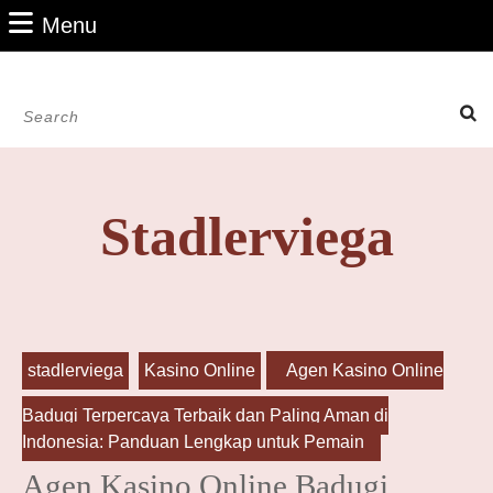
Skip
Menu
Menu
to
content
Skip
Search
to
for:
Content
Stadlerviega
stadlerviega
Kasino Online
Agen Kasino Online
Badugi Terpercaya Terbaik dan Paling Aman di
Indonesia: Panduan Lengkap untuk Pemain
Agen Kasino Online Badugi