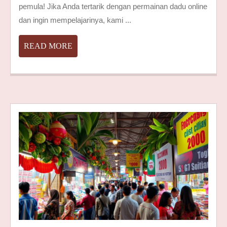
pemula! Jika Anda tertarik dengan permainan dadu online
ONLINE
dan ingin mempelajarinya, kami ...
UNTUK
PEMULA
READ
READ MORE
MORE