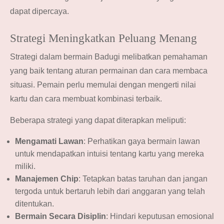
dapat dipercaya.
Strategi Meningkatkan Peluang Menang
Strategi dalam bermain Badugi melibatkan pemahaman
yang baik tentang aturan permainan dan cara membaca
situasi. Pemain perlu memulai dengan mengerti nilai
kartu dan cara membuat kombinasi terbaik.
Beberapa strategi yang dapat diterapkan meliputi:
Mengamati Lawan
: Perhatikan gaya bermain lawan
untuk mendapatkan intuisi tentang kartu yang mereka
miliki.
Manajemen Chip
: Tetapkan batas taruhan dan jangan
tergoda untuk bertaruh lebih dari anggaran yang telah
ditentukan.
Bermain Secara Disiplin
: Hindari keputusan emosional