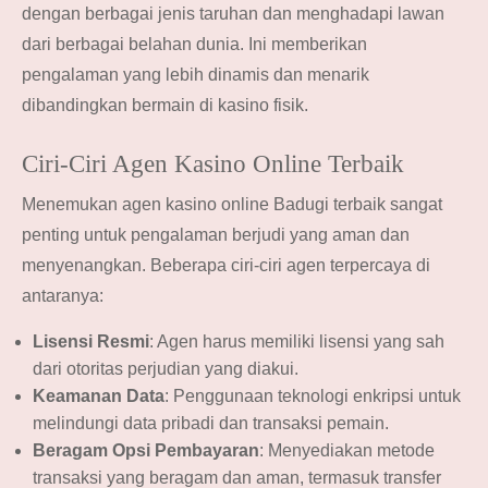
dengan berbagai jenis taruhan dan menghadapi lawan
dari berbagai belahan dunia. Ini memberikan
pengalaman yang lebih dinamis dan menarik
dibandingkan bermain di kasino fisik.
Ciri-Ciri Agen Kasino Online Terbaik
Menemukan agen kasino online Badugi terbaik sangat
penting untuk pengalaman berjudi yang aman dan
menyenangkan. Beberapa ciri-ciri agen terpercaya di
antaranya:
Lisensi Resmi
: Agen harus memiliki lisensi yang sah
dari otoritas perjudian yang diakui.
Keamanan Data
: Penggunaan teknologi enkripsi untuk
melindungi data pribadi dan transaksi pemain.
Beragam Opsi Pembayaran
: Menyediakan metode
transaksi yang beragam dan aman, termasuk transfer