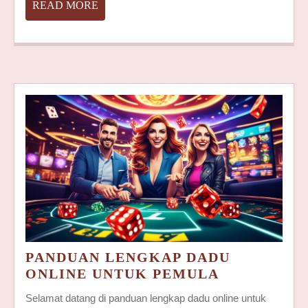
READ
READ MORE
DENGAN
MORE
FITUR
JACKPOT
INSTAN
UNTUK
MENANG
BESAR
PANDUAN LENGKAP DADU
PANDUAN
ONLINE UNTUK PEMULA
LENGKAP
Selamat datang di panduan lengkap dadu online untuk
DADU