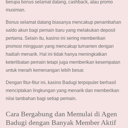
berupa bonus selamat datang, cashback, atau promo
musiman.
Bonus selamat datang biasanya mencakup penambahan
saldo akun bagi pemain baru yang melakukan deposit
pertama. Selain itu, kasino ini sering memberikan
promosi mingguan yang mencakup turnamen dengan
hadiah menarik. Hal ini tidak hanya meningkatkan
keterlibatan pemain tetapi juga memberikan kesempatan
untuk meraih kemenangan lebih besar.
Dengan fitur-fitur ini, kasino Badugi terpopuler berhasil
menciptakan lingkungan yang menarik dan memberikan
nilai tambahan bagi setiap pemain.
Cara Bergabung dan Memulai di Agen
Badugi dengan Banyak Member Aktif