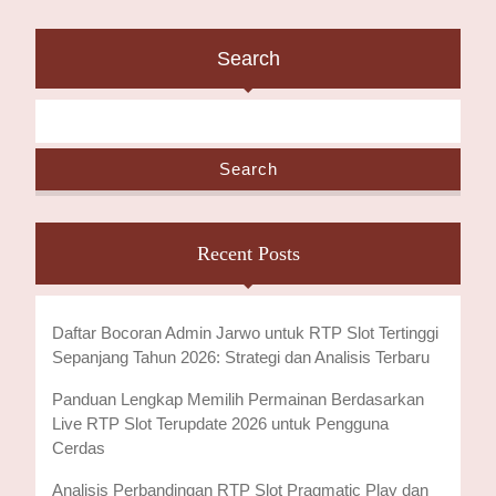
Search
Search
Recent Posts
Daftar Bocoran Admin Jarwo untuk RTP Slot Tertinggi
Sepanjang Tahun 2026: Strategi dan Analisis Terbaru
Panduan Lengkap Memilih Permainan Berdasarkan
Live RTP Slot Terupdate 2026 untuk Pengguna
Cerdas
Analisis Perbandingan RTP Slot Pragmatic Play dan