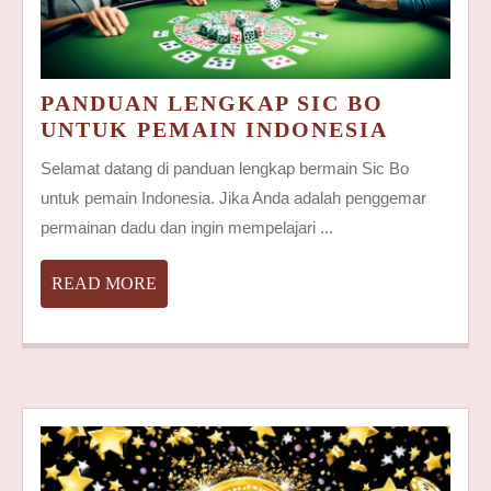
PANDUAN LENGKAP SIC BO
PANDUA
UNTUK PEMAIN INDONESIA
LENGK
Selamat datang di panduan lengkap bermain Sic Bo
SIC
untuk pemain Indonesia. Jika Anda adalah penggemar
BO
permainan dadu dan ingin mempelajari ...
UNTUK
PEMAIN
READ
READ MORE
INDONE
MORE