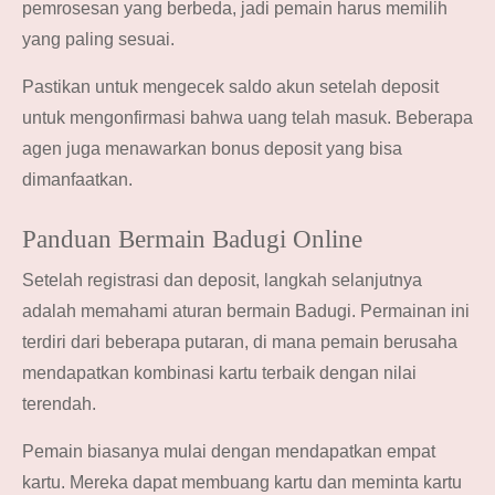
pemrosesan yang berbeda, jadi pemain harus memilih
yang paling sesuai.
Pastikan untuk mengecek saldo akun setelah deposit
untuk mengonfirmasi bahwa uang telah masuk. Beberapa
agen juga menawarkan bonus deposit yang bisa
dimanfaatkan.
Panduan Bermain Badugi Online
Setelah registrasi dan deposit, langkah selanjutnya
adalah memahami aturan bermain Badugi. Permainan ini
terdiri dari beberapa putaran, di mana pemain berusaha
mendapatkan kombinasi kartu terbaik dengan nilai
terendah.
Pemain biasanya mulai dengan mendapatkan empat
kartu. Mereka dapat membuang kartu dan meminta kartu