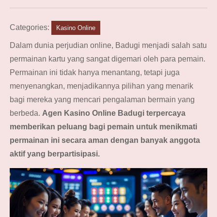
Categories:
Kasino Online
Dalam dunia perjudian online, Badugi menjadi salah satu
permainan kartu yang sangat digemari oleh para pemain.
Permainan ini tidak hanya menantang, tetapi juga
menyenangkan, menjadikannya pilihan yang menarik
bagi mereka yang mencari pengalaman bermain yang
berbeda.
Agen Kasino Online Badugi terpercaya
memberikan peluang bagi pemain untuk menikmati
permainan ini secara aman dengan banyak anggota
aktif yang berpartisipasi.