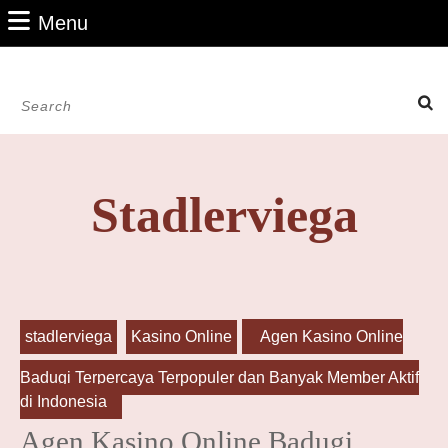
Skip
Menu
Menu
to
content
Skip
Search
to
for:
Content
Stadlerviega
stadlerviega
Kasino Online
Agen Kasino Online
Badugi Terpercaya Terpopuler dan Banyak Member Aktif
di Indonesia
Agen Kasino Online Badugi