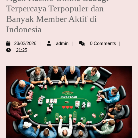
Terpercaya Terpopuler dan
Banyak Member Aktif di
Indonesia
23/02/2026
admin
23/02/2026
admin
0 Comments
21:25