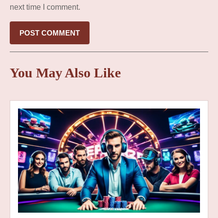
next time I comment.
You May Also Like