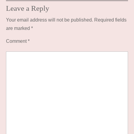
Leave a Reply
Your email address will not be published.
Required fields
are marked
*
Comment
*