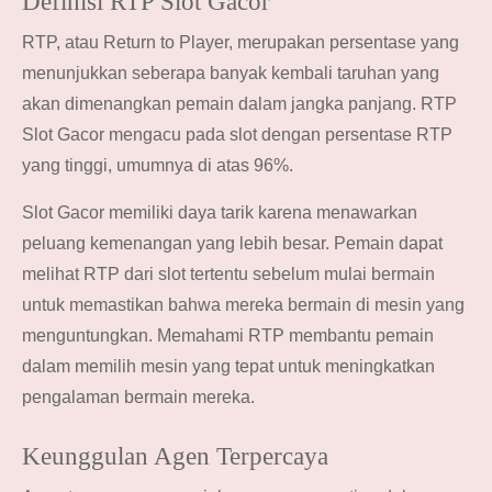
Definisi RTP Slot Gacor
RTP, atau Return to Player, merupakan persentase yang
menunjukkan seberapa banyak kembali taruhan yang
akan dimenangkan pemain dalam jangka panjang. RTP
Slot Gacor mengacu pada slot dengan persentase RTP
yang tinggi, umumnya di atas 96%.
Slot Gacor memiliki daya tarik karena menawarkan
peluang kemenangan yang lebih besar. Pemain dapat
melihat RTP dari slot tertentu sebelum mulai bermain
untuk memastikan bahwa mereka bermain di mesin yang
menguntungkan. Memahami RTP membantu pemain
dalam memilih mesin yang tepat untuk meningkatkan
pengalaman bermain mereka.
Keunggulan Agen Terpercaya