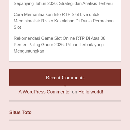
Sepanjang Tahun 2026: Strategi dan Analisis Terbaru
Cara Memanfaatkan Info RTP Slot Live untuk
Meminimalisir Risiko Kekalahan Di Dunia Permainan
Slot
Rekomendasi Game Slot Online RTP Di Atas 98
Persen Paling Gacor 2026: Pilihan Terbaik yang
Menguntungkan
Recent Comments
A WordPress Commenter
on
Hello world!
Situs Toto