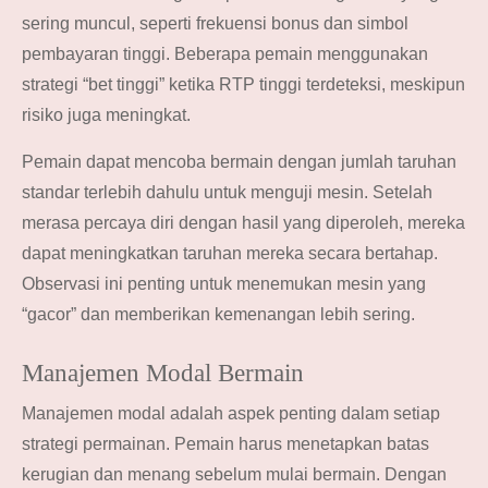
sering muncul, seperti frekuensi bonus dan simbol
pembayaran tinggi. Beberapa pemain menggunakan
strategi “bet tinggi” ketika RTP tinggi terdeteksi, meskipun
risiko juga meningkat.
Pemain dapat mencoba bermain dengan jumlah taruhan
standar terlebih dahulu untuk menguji mesin. Setelah
merasa percaya diri dengan hasil yang diperoleh, mereka
dapat meningkatkan taruhan mereka secara bertahap.
Observasi ini penting untuk menemukan mesin yang
“gacor” dan memberikan kemenangan lebih sering.
Manajemen Modal Bermain
Manajemen modal adalah aspek penting dalam setiap
strategi permainan. Pemain harus menetapkan batas
kerugian dan menang sebelum mulai bermain. Dengan