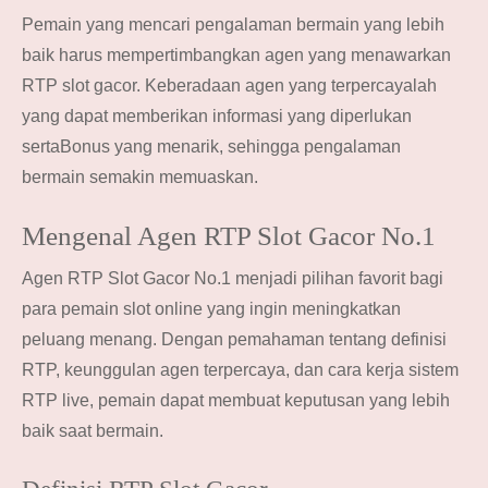
Pemain yang mencari pengalaman bermain yang lebih
baik harus mempertimbangkan agen yang menawarkan
RTP slot gacor. Keberadaan agen yang terpercayalah
yang dapat memberikan informasi yang diperlukan
sertaBonus yang menarik, sehingga pengalaman
bermain semakin memuaskan.
Mengenal Agen RTP Slot Gacor No.1
Agen RTP Slot Gacor No.1 menjadi pilihan favorit bagi
para pemain slot online yang ingin meningkatkan
peluang menang. Dengan pemahaman tentang definisi
RTP, keunggulan agen terpercaya, dan cara kerja sistem
RTP live, pemain dapat membuat keputusan yang lebih
baik saat bermain.