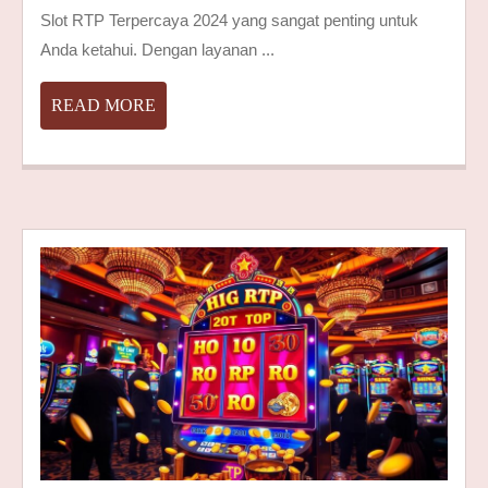
JUDI
Slot RTP Terpercaya 2024 yang sangat penting untuk
SLOT
Anda ketahui. Dengan layanan ...
RTP
TERPE
READ
READ MORE
2024
MORE