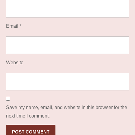
Email
*
Website
Save my name, email, and website in this browser for the
next time I comment.