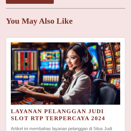
You May Also Like
LAYANAN PELANGGAN JUDI
LAYAN
SLOT RTP TERPERCAYA 2024
PELAN
Artikel ini membahas layanan pelanggan di Situs Judi