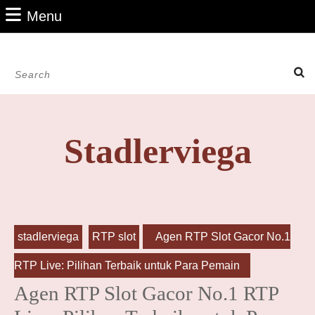
Skip
Menu
Menu
to
content
Skip
Search
to
for:
Content
Stadlerviega
stadlerviega
RTP slot
Agen RTP Slot Gacor No.1
RTP Live: Pilihan Terbaik untuk Para Pemain
Agen RTP Slot Gacor No.1 RTP