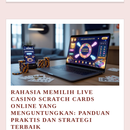
RAHASIA MEMILIH LIVE
CASINO SCRATCH CARDS
ONLINE YANG
MENGUNTUNGKAN: PANDUAN
PRAKTIS DAN STRATEGI
RAHASIA
TERBAIK