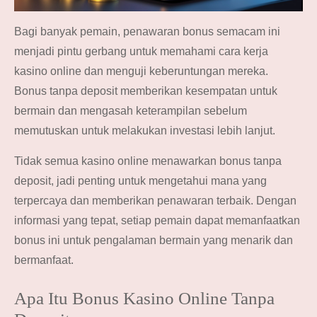
Bagi banyak pemain, penawaran bonus semacam ini
menjadi pintu gerbang untuk memahami cara kerja
kasino online dan menguji keberuntungan mereka.
Bonus tanpa deposit memberikan kesempatan untuk
bermain dan mengasah keterampilan sebelum
memutuskan untuk melakukan investasi lebih lanjut.
Tidak semua kasino online menawarkan bonus tanpa
deposit, jadi penting untuk mengetahui mana yang
terpercaya dan memberikan penawaran terbaik. Dengan
informasi yang tepat, setiap pemain dapat memanfaatkan
bonus ini untuk pengalaman bermain yang menarik dan
bermanfaat.
Apa Itu Bonus Kasino Online Tanpa