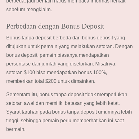
berbeda, jadi pemain harus membaca informasi terkait
sebelum mengklaim.
Perbedaan dengan Bonus Deposit
Bonus tanpa deposit berbeda dari bonus deposit yang
ditujukan untuk pemain yang melakukan setoran. Dengan
bonus deposit, pemain biasanya mendapatkan
persentase dari jumlah yang disetorkan. Misalnya,
setoran $100 bisa mendapatkan bonus 100%,
memberikan total $200 untuk dimainkan.
Sementara itu, bonus tanpa deposit tidak memperlukan
setoran awal dan memiliki batasan yang lebih ketat.
Syarat taruhan pada bonus tanpa deposit umumnya lebih
tinggi, sehingga pemain perlu memperhatikan ini saat
bermain.