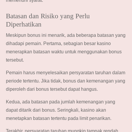
memenuhi syarat.
Batasan dan Risiko yang Perlu
Diperhatikan
Meskipun bonus ini menarik, ada beberapa batasan yang
dihadapi pemain. Pertama, sebagian besar kasino
menerapkan batasan waktu untuk menggunakan bonus
tersebut.
Pemain harus menyelesaikan persyaratan taruhan dalam
periode tertentu. Jika tidak, bonus dan kemenangan yang
diperoleh dari bonus tersebut dapat hangus.
Kedua, ada batasan pada jumlah kemenangan yang
dapat ditarik dari bonus. Seringkali, kasino akan
menetapkan batasan tertentu pada limit penarikan.
Terakhir, persyaratan taruhan mungkin tampak rendah,