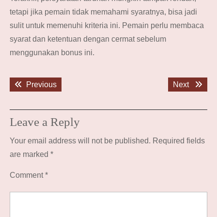
tetapi jika pemain tidak memahami syaratnya, bisa jadi
sulit untuk memenuhi kriteria ini. Pemain perlu membaca
syarat dan ketentuan dengan cermat sebelum
menggunakan bonus ini.
Post
Previous
Next
Previous
Next
navigation
post:
post:
Leave a Reply
Your email address will not be published.
Required fields
are marked
*
Comment
*