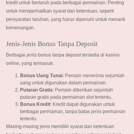
kredit untuk bertaruh pada berbagai permainan. Penting
untuk memperhatikan syarat dan ketentuan, seperti
persyaratan taruhan, yang harus dipenuhi untuk menarik
kemenangan.
Jenis-Jenis Bonus Tanpa Deposit
Berbagai jenis bonus tanpa deposit tersedia di kasino
online, yang termasuk:
Bonus Uang Tunai
: Pemain menerima sejumlah
uang untuk digunakan dalam permainan.
Putaran Gratis
: Pemain diberikan sejumlah
putaran gratis pada permainan slot tertentu.
Bonus Kredit
: Kredit dapat digunakan untuk
berbagai permainan, tanpa batas jenis permainan
tertentu.
Masing-masing jenis memiliki syarat dan ketentuan