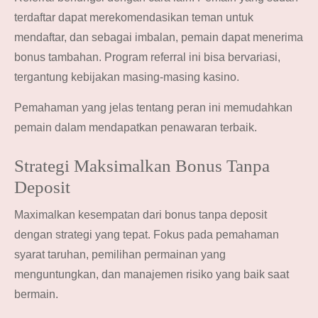
terdaftar dapat merekomendasikan teman untuk
mendaftar, dan sebagai imbalan, pemain dapat menerima
bonus tambahan. Program referral ini bisa bervariasi,
tergantung kebijakan masing-masing kasino.
Pemahaman yang jelas tentang peran ini memudahkan
pemain dalam mendapatkan penawaran terbaik.
Strategi Maksimalkan Bonus Tanpa
Deposit
Maximalkan kesempatan dari bonus tanpa deposit
dengan strategi yang tepat. Fokus pada pemahaman
syarat taruhan, pemilihan permainan yang
menguntungkan, dan manajemen risiko yang baik saat
bermain.