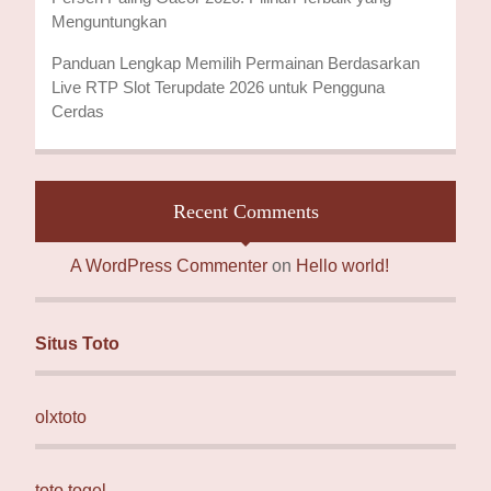
Menguntungkan
Panduan Lengkap Memilih Permainan Berdasarkan
Live RTP Slot Terupdate 2026 untuk Pengguna
Cerdas
Recent Comments
A WordPress Commenter
on
Hello world!
Situs Toto
olxtoto
toto togel