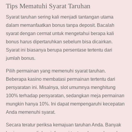
Tips Mematuhi Syarat Taruhan
Syarat taruhan sering kali menjadi tantangan utama
dalam memanfaatkan bonus tanpa deposit. Bacalah
syarat dengan cermat untuk mengetahui berapa kali
bonus harus dipertaruhkan sebelum bisa dicairkan.
Syarat ini biasanya berupa persentase tertentu dari
jumlah bonus.
Pilih permainan yang memenuhi syarat taruhan.
Beberapa kasino membatasi permainan tertentu dari
persyaratan ini. Misalnya, slot umumnya menghitung
100% terhadap persyaratan, sedangkan meja permainan
mungkin hanya 10%. Ini dapat mempengaruhi kecepatan
Anda memenuhi syarat.
Secara teratur periksa kemajuan taruhan Anda. Banyak