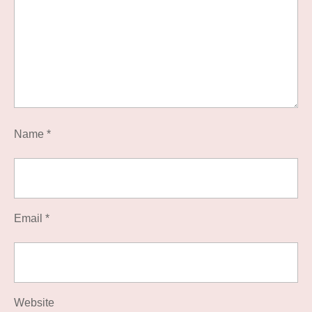
Name
*
Email
*
Website