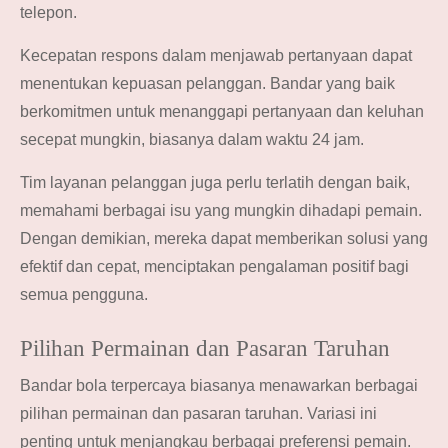
telepon.
Kecepatan respons dalam menjawab pertanyaan dapat
menentukan kepuasan pelanggan. Bandar yang baik
berkomitmen untuk menanggapi pertanyaan dan keluhan
secepat mungkin, biasanya dalam waktu 24 jam.
Tim layanan pelanggan juga perlu terlatih dengan baik,
memahami berbagai isu yang mungkin dihadapi pemain.
Dengan demikian, mereka dapat memberikan solusi yang
efektif dan cepat, menciptakan pengalaman positif bagi
semua pengguna.
Pilihan Permainan dan Pasaran Taruhan
Bandar bola terpercaya biasanya menawarkan berbagai
pilihan permainan dan pasaran taruhan. Variasi ini
penting untuk menjangkau berbagai preferensi pemain.