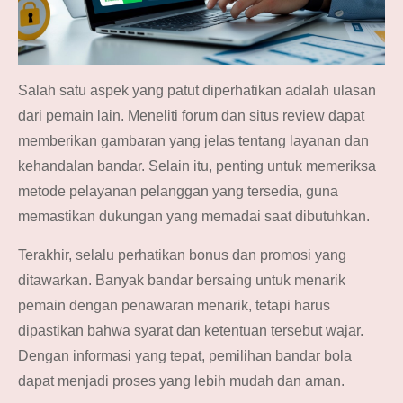
Salah satu aspek yang patut diperhatikan adalah ulasan
dari pemain lain. Meneliti forum dan situs review dapat
memberikan gambaran yang jelas tentang layanan dan
kehandalan bandar. Selain itu, penting untuk memeriksa
metode pelayanan pelanggan yang tersedia, guna
memastikan dukungan yang memadai saat dibutuhkan.
Terakhir, selalu perhatikan bonus dan promosi yang
ditawarkan. Banyak bandar bersaing untuk menarik
pemain dengan penawaran menarik, tetapi harus
dipastikan bahwa syarat dan ketentuan tersebut wajar.
Dengan informasi yang tepat, pemilihan bandar bola
dapat menjadi proses yang lebih mudah dan aman.