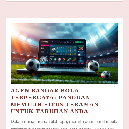
DAN
PROFESIONAL
YANG
TERPERCAYA
AGEN BANDAR BOLA
TERPERCAYA: PANDUAN
MEMILIH SITUS TERAMAN
AGEN
UNTUK TARUHAN ANDA
BANDAR
Dalam dunia taruhan olahraga, memilih agen bandar bola
BOLA