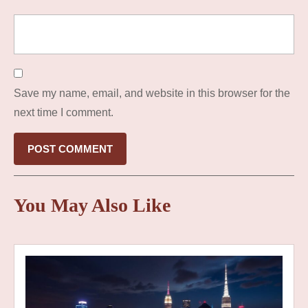
Save my name, email, and website in this browser for the
next time I comment.
You May Also Like