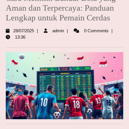
Aman dan Terpercaya: Panduan
Lengkap untuk Pemain Cerdas
28/07/2025
admin
28/07/2025
admin
0 Comments
13:36