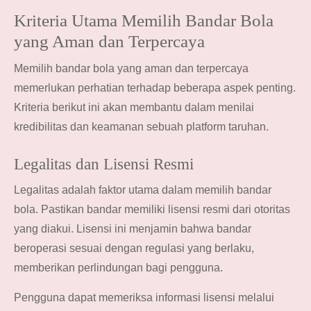
Kriteria Utama Memilih Bandar Bola
yang Aman dan Terpercaya
Memilih bandar bola yang aman dan terpercaya
memerlukan perhatian terhadap beberapa aspek penting.
Kriteria berikut ini akan membantu dalam menilai
kredibilitas dan keamanan sebuah platform taruhan.
Legalitas dan Lisensi Resmi
Legalitas adalah faktor utama dalam memilih bandar
bola. Pastikan bandar memiliki lisensi resmi dari otoritas
yang diakui. Lisensi ini menjamin bahwa bandar
beroperasi sesuai dengan regulasi yang berlaku,
memberikan perlindungan bagi pengguna.
Pengguna dapat memeriksa informasi lisensi melalui