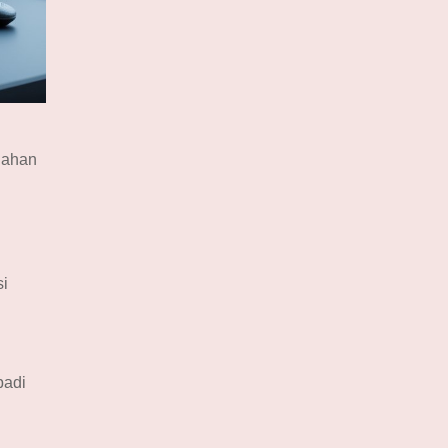
dahan
si
badi