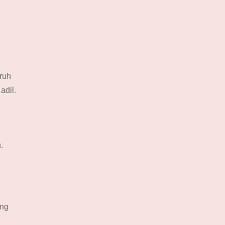
ruh
adil.
.
ang