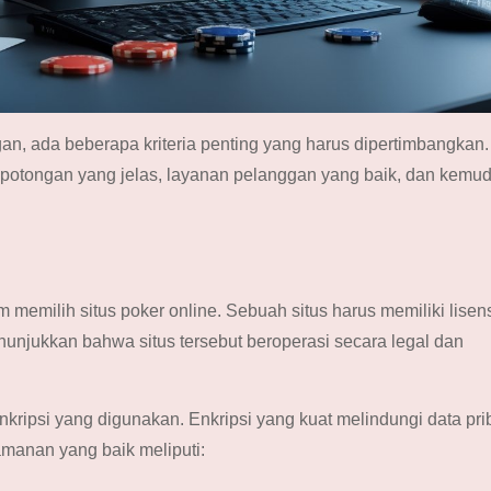
an, ada beberapa kriteria penting yang harus dipertimbangkan.
a potongan yang jelas, layanan pelanggan yang baik, dan kemu
emilih situs poker online. Sebuah situs harus memiliki lisen
enunjukkan bahwa situs tersebut beroperasi secara legal dan
ripsi yang digunakan. Enkripsi yang kuat melindungi data pri
manan yang baik meliputi: