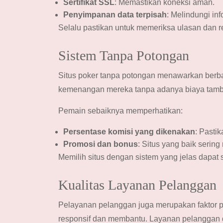
Sertifikat SSL
: Memastikan koneksi aman.
Penyimpanan data terpisah
: Melindungi inf
Selalu pastikan untuk memeriksa ulasan dan re
Sistem Tanpa Potongan
Situs poker tanpa potongan menawarkan berba
kemenangan mereka tanpa adanya biaya tamba
Pemain sebaiknya memperhatikan:
Persentase komisi yang dikenakan
: Pasti
Promosi dan bonus
: Situs yang baik seri
Memilih situs dengan sistem yang jelas dapa
Kualitas Layanan Pelanggan
Pelayanan pelanggan juga merupakan faktor p
responsif dan membantu. Layanan pelanggan da