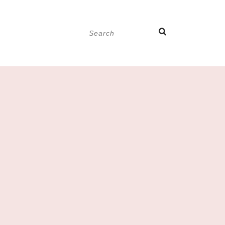
Search
for: