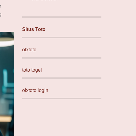
r
g
Situs Toto
olxtoto
toto togel
olxtoto login