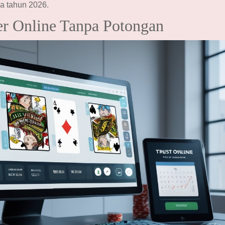
da tahun 2026.
er Online Tanpa Potongan