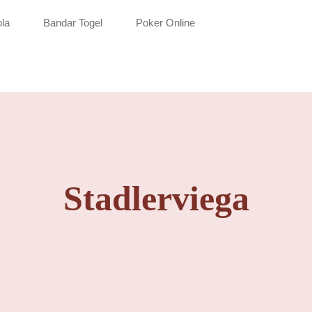
la
Bandar Togel
Poker Online
Stadlerviega