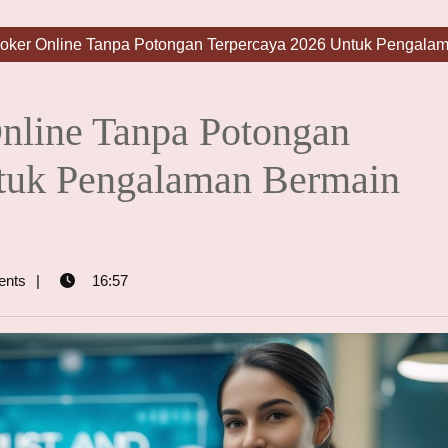
Poker Online Tanpa Potongan Terpercaya 2026 Untuk Pengala
Online Tanpa Potongan
tuk Pengalaman Bermain
nts
16:57