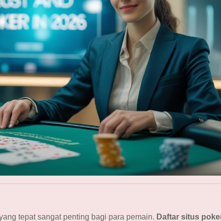
 yang tepat sangat penting bagi para pemain.
Daftar situs poke