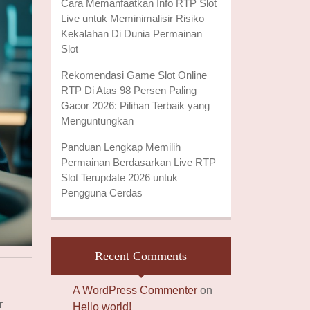
Cara Memanfaatkan Info RTP Slot
Live untuk Meminimalisir Risiko
Kekalahan Di Dunia Permainan
Slot
Rekomendasi Game Slot Online
RTP Di Atas 98 Persen Paling
Gacor 2026: Pilihan Terbaik yang
Menguntungkan
Panduan Lengkap Memilih
Permainan Berdasarkan Live RTP
Slot Terupdate 2026 untuk
Pengguna Cerdas
Recent Comments
A WordPress Commenter
on
r
Hello world!