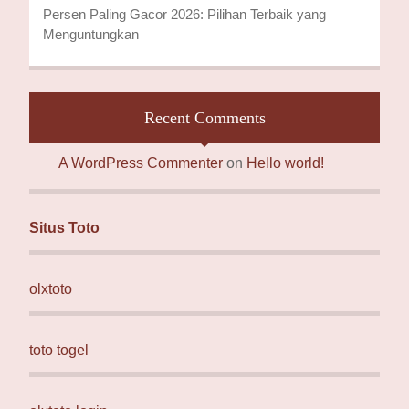
Persen Paling Gacor 2026: Pilihan Terbaik yang
Menguntungkan
Recent Comments
A WordPress Commenter
on
Hello world!
Situs Toto
olxtoto
toto togel