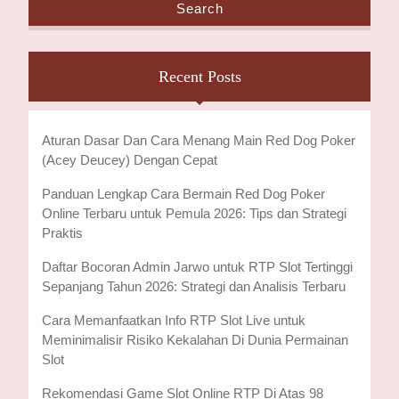
Search
Recent Posts
Aturan Dasar Dan Cara Menang Main Red Dog Poker
(Acey Deucey) Dengan Cepat
Panduan Lengkap Cara Bermain Red Dog Poker
Online Terbaru untuk Pemula 2026: Tips dan Strategi
Praktis
Daftar Bocoran Admin Jarwo untuk RTP Slot Tertinggi
Sepanjang Tahun 2026: Strategi dan Analisis Terbaru
Cara Memanfaatkan Info RTP Slot Live untuk
Meminimalisir Risiko Kekalahan Di Dunia Permainan
Slot
Rekomendasi Game Slot Online RTP Di Atas 98