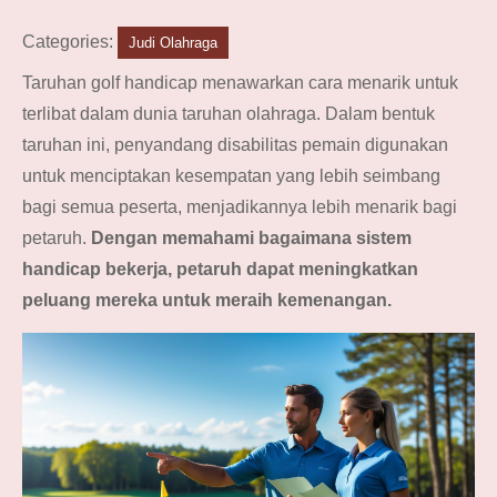
Categories:
Judi Olahraga
Taruhan golf handicap menawarkan cara menarik untuk
terlibat dalam dunia taruhan olahraga. Dalam bentuk
taruhan ini, penyandang disabilitas pemain digunakan
untuk menciptakan kesempatan yang lebih seimbang
bagi semua peserta, menjadikannya lebih menarik bagi
petaruh.
Dengan memahami bagaimana sistem
handicap bekerja, petaruh dapat meningkatkan
peluang mereka untuk meraih kemenangan.