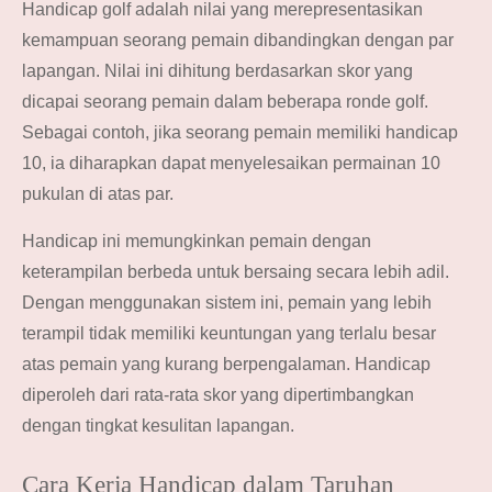
Handicap golf adalah nilai yang merepresentasikan
kemampuan seorang pemain dibandingkan dengan par
lapangan. Nilai ini dihitung berdasarkan skor yang
dicapai seorang pemain dalam beberapa ronde golf.
Sebagai contoh, jika seorang pemain memiliki handicap
10, ia diharapkan dapat menyelesaikan permainan 10
pukulan di atas par.
Handicap ini memungkinkan pemain dengan
keterampilan berbeda untuk bersaing secara lebih adil.
Dengan menggunakan sistem ini, pemain yang lebih
terampil tidak memiliki keuntungan yang terlalu besar
atas pemain yang kurang berpengalaman. Handicap
diperoleh dari rata-rata skor yang dipertimbangkan
dengan tingkat kesulitan lapangan.
Cara Kerja Handicap dalam Taruhan