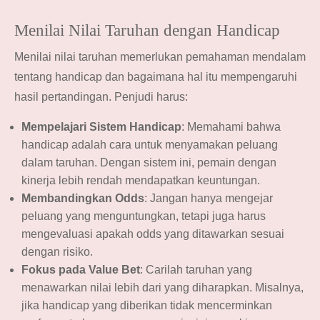
Menilai Nilai Taruhan dengan Handicap
Menilai nilai taruhan memerlukan pemahaman mendalam
tentang handicap dan bagaimana hal itu mempengaruhi
hasil pertandingan. Penjudi harus:
Mempelajari Sistem Handicap
: Memahami bahwa
handicap adalah cara untuk menyamakan peluang
dalam taruhan. Dengan sistem ini, pemain dengan
kinerja lebih rendah mendapatkan keuntungan.
Membandingkan Odds
: Jangan hanya mengejar
peluang yang menguntungkan, tetapi juga harus
mengevaluasi apakah odds yang ditawarkan sesuai
dengan risiko.
Fokus pada Value Bet
: Carilah taruhan yang
menawarkan nilai lebih dari yang diharapkan. Misalnya,
jika handicap yang diberikan tidak mencerminkan