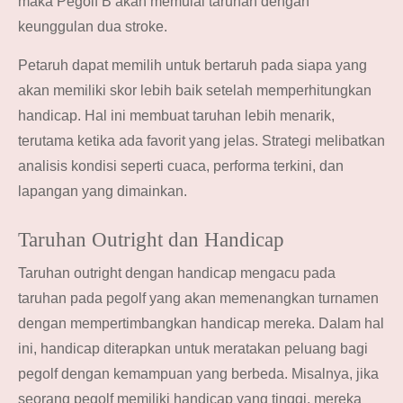
maka Pegolf B akan memulai taruhan dengan
keunggulan dua stroke.
Petaruh dapat memilih untuk bertaruh pada siapa yang
akan memiliki skor lebih baik setelah memperhitungkan
handicap. Hal ini membuat taruhan lebih menarik,
terutama ketika ada favorit yang jelas. Strategi melibatkan
analisis kondisi seperti cuaca, performa terkini, dan
lapangan yang dimainkan.
Taruhan Outright dan Handicap
Taruhan outright dengan handicap mengacu pada
taruhan pada pegolf yang akan memenangkan turnamen
dengan mempertimbangkan handicap mereka. Dalam hal
ini, handicap diterapkan untuk meratakan peluang bagi
pegolf dengan kemampuan yang berbeda. Misalnya, jika
seorang pegolf memiliki handicap yang tinggi, mereka