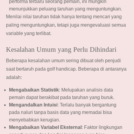
performa terbaru seorang pemain, ini mungkin
menunjukkan peluang taruhan yang menguntungkan.
Menilai nilai taruhan tidak hanya tentang mencari yang
paling menguntungkan, tetapi juga mengevaluasi semua
variable yang terlibat.
Kesalahan Umum yang Perlu Dihindari
Beberapa kesalahan umum sering dibuat oleh penjudi
saat bertaruh pada golf handicap. Beberapa di antaranya
adalah:
Mengabaikan Statistik
: Melupakan analisis data
pemain dapat berakibat pada taruhan yang buruk.
Mengandalkan Intuisi
: Terlalu banyak bergantung
pada naluri tanpa basis data yang memadai bisa
menyebabkan kerugian.
Mengabaikan Variabel Eksternal
: Faktor lingkungan