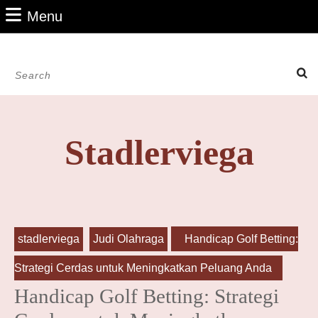
Skip
Menu
Menu
to
content
Skip
Search
to
for:
Content
Stadlerviega
stadlerviega
Judi Olahraga
Handicap Golf Betting:
Strategi Cerdas untuk Meningkatkan Peluang Anda
Handicap Golf Betting: Strategi