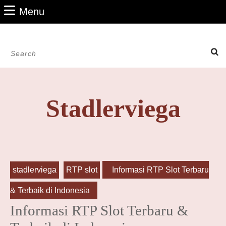
Skip
Menu
Menu
to
content
Skip
Search
to
for:
Content
Stadlerviega
stadlerviega
RTP slot
Informasi RTP Slot Terbaru
& Terbaik di Indonesia
Informasi RTP Slot Terbaru &