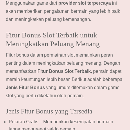
Menggunakan game dari
provider slot terpercaya
ini
akan memberikan pengalaman bermain yang lebih baik
dan meningkatkan peluang kemenangan.
Fitur Bonus Slot Terbaik untuk
Meningkatkan Peluang Menang
Fitur bonus dalam permainan slot memainkan peran
penting dalam meningkatkan peluang menang. Dengan
memanfaatkan
Fitur Bonus Slot Terbaik
, pemain dapat
meraih keuntungan lebih besar. Berikut adalah beberapa
Jenis Fitur Bonus
yang umum ditemukan dalam game
slot yang perlu diketahui oleh pemain.
Jenis Fitur Bonus yang Tersedia
Putaran Gratis – Memberikan kesempatan bermain
tanpa mengurangi saldo pemain.