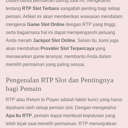
Dalam dunia permainan daring saat ini, mengetahui
tentang
RTP Slot Terbaru
sangatlah penting bagi setiap
pemain. Artikel ini akan memberikan wawasan mendalam
mengenai
Game Slot Online
dengan RTP yang tinggi,
serta bagaimana hal ini dapat mempengaruhi peluang
Anda meraih
Jackpot Slot Online
. Selain itu, kami juga
akan membahas
Provider Slot Terpercaya
yang
menawarkan game teranyar, membantu Anda dalam
memilih permainan yang paling sesuai.
Pengenalan RTP Slot dan Pentingnya
bagi Pemain
RTP atau Return to Player adalah faktor kunci yang harus
dipahami oleh setiap pemain slot. Dengan mengetahui
Apa Itu RTP
, pemain dapat membuat keputusan yang
lebih bijak saat memilih permainan. RTP menunjukkan