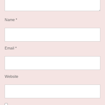
Name
*
Email
*
Website