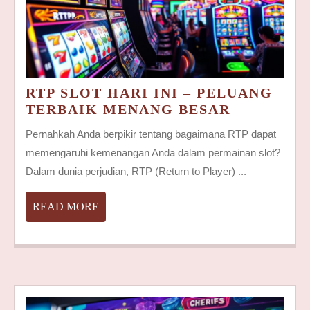
RTP SLOT HARI INI – PELUANG
RTP
TERBAIK MENANG BESAR
SLOT
Pernahkah Anda berpikir tentang bagaimana RTP dapat
HARI
memengaruhi kemenangan Anda dalam permainan slot?
INI
Dalam dunia perjudian, RTP (Return to Player) ...
–
PELUANG
READ
READ MORE
TERBAIK
MORE
MENANG
BESAR