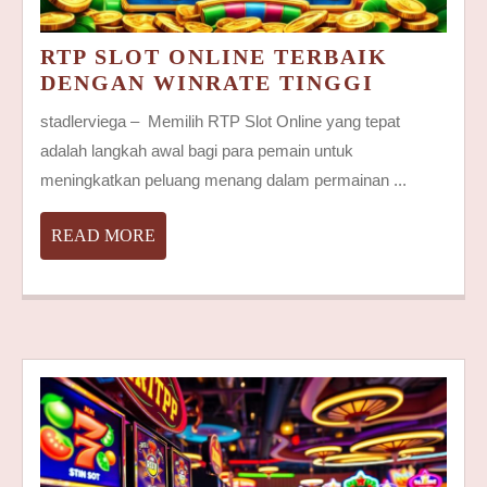
RTP SLOT ONLINE TERBAIK
RTP
DENGAN WINRATE TINGGI
SLOT
stadlerviega – Memilih RTP Slot Online yang tepat
ONLINE
adalah langkah awal bagi para pemain untuk
TERBAIK
meningkatkan peluang menang dalam permainan ...
DENGAN
WINRAT
READ
READ MORE
TINGGI
MORE