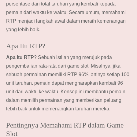
persentase dari total taruhan yang kembali kepada
pemain dari waktu ke waktu. Secara umum, memahami
RTP menjadi langkah awal dalam meraih kemenangan
yang lebih baik.
Apa Itu RTP?
Apa Itu RTP
? Sebuah istilah yang merujuk pada
pengembalian rata-rata dari game slot. Misalnya, jika
sebuah permainan memiliki RTP 96%, artinya setiap 100
unit taruhan, pemain dapat mengharapkan kembali 96
unit dari waktu ke waktu. Konsep ini membantu pemain
dalam memilih permainan yang memberikan peluang
lebih baik untuk memenangkan taruhan mereka.
Pentingnya Memahami RTP dalam Game
Slot