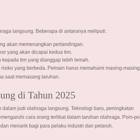
ahraga langsung. Beberapa di antaranya meliputi:
ang akan memenangkan pertandingan.
kor yang akan dicapai kedua tim.
 kepada tim yang dianggap lebih lemah.
n risiko yang berbeda. Pemain harus memahami masing-masing 
na saat memasang taruhan.
sung di Tahun 2025
dalam judi olahraga langsung. Teknologi baru, peningkatan
mengaruhi cara orang terlibat dalam taruhan olahraga. Poin-po
dan menarik bagi para pelaku industri dan petaruh.