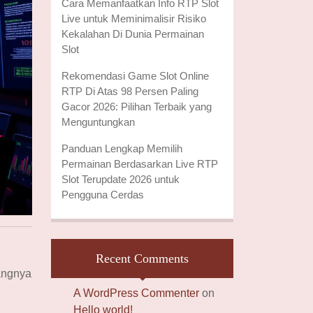
Cara Memanfaatkan Info RTP Slot
Live untuk Meminimalisir Risiko
Kekalahan Di Dunia Permainan
Slot
Rekomendasi Game Slot Online
RTP Di Atas 98 Persen Paling
Gacor 2026: Pilihan Terbaik yang
Menguntungkan
Panduan Lengkap Memilih
Permainan Berdasarkan Live RTP
Slot Terupdate 2026 untuk
Pengguna Cerdas
Recent Comments
angnya
A WordPress Commenter
on
Hello world!