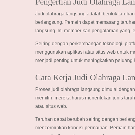
Pengertian Judi Olahraga La
Judi olahraga langsung adalah bentuk taruha
berlangsung. Pemain dapat memasang taruhan
langsung. Ini memberikan pengalaman yang lebi
Seiring dengan perkembangan teknologi, plat
menggunakan aplikasi atau situs web untuk me
menjadi penting untuk meningkatkan peluang
Cara Kerja Judi Olahraga La
Proses judi olahraga langsung dimulai dengan
memilih, mereka harus menentukan jenis taruh
atau situs web.
Taruhan dapat berubah seiring dengan berlangs
mencerminkan kondisi permainan. Pemain ha