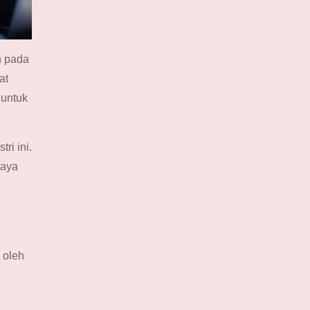
h pada
at
 untuk
ri ini.
caya
 oleh