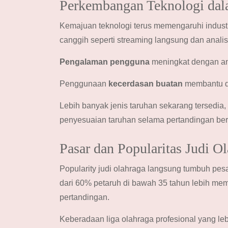
Perkembangan Teknologi dal
Kemajuan teknologi terus memengaruhi industri
canggih seperti streaming langsung dan analisi
Pengalaman pengguna
meningkat dengan anta
Penggunaan
kecerdasan buatan
membantu da
Lebih banyak jenis taruhan sekarang tersedia
penyesuaian taruhan selama pertandingan be
Pasar dan Popularitas Judi O
Popularity judi olahraga langsung tumbuh pesa
dari 60% petaruh di bawah 35 tahun lebih me
pertandingan.
Keberadaan liga olahraga profesional yang le