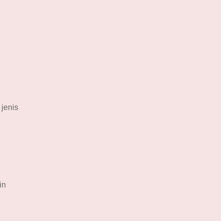
jenis
in