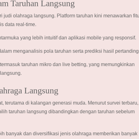
am Taruhan Langsung
 judi olahraga langsung. Platform taruhan kini menawarkan fitu
s data real-time.
rmuka yang lebih intuitif dan aplikasi mobile yang responsif.
lam menganalisis pola taruhan serta prediksi hasil pertanding
, termasuk taruhan mikro dan live betting, yang memungkinkan
rlangsung.
lahraga Langsung
t, terutama di kalangan generasi muda. Menurut survei terbaru,
milih taruhan langsung dibandingkan dengan taruhan sebelum
bih banyak dan diversifikasi jenis olahraga memberikan banyak