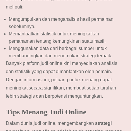
meliputi:
Mengumpulkan dan menganalisis hasil permainan
sebelumnya.
Memanfaatkan statistik untuk meningkatkan
pemahaman tentang kemungkinan suatu hasil.
Menggunakan data dari berbagai sumber untuk
membandingkan dan menemukan strategi terbaik.
Banyak platform judi online kini menyediakan analisis
dan statistik yang dapat dimanfaatkan oleh pemain.
Dengan informasi ini, peluang untuk menang dapat
meningkat secara signifikan, membuat setiap taruhan
lebih strategis dan berpotensi menguntungkan.
Tips Menang Judi Online
Dalam dunia judi online, mengembangkan
strategi