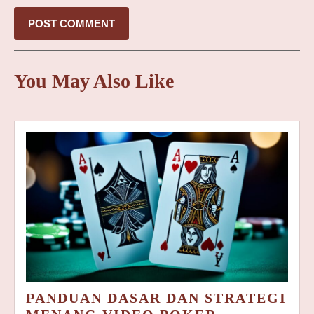
You May Also Like
PANDUAN DASAR DAN STRATEGI
PANDUAN