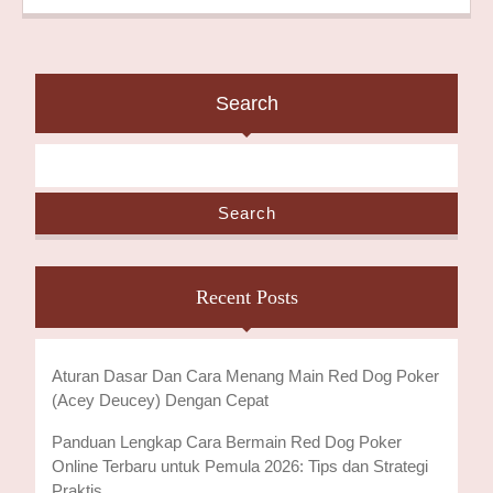
Search
Search
Recent Posts
Aturan Dasar Dan Cara Menang Main Red Dog Poker
(Acey Deucey) Dengan Cepat
Panduan Lengkap Cara Bermain Red Dog Poker
Online Terbaru untuk Pemula 2026: Tips dan Strategi
Praktis