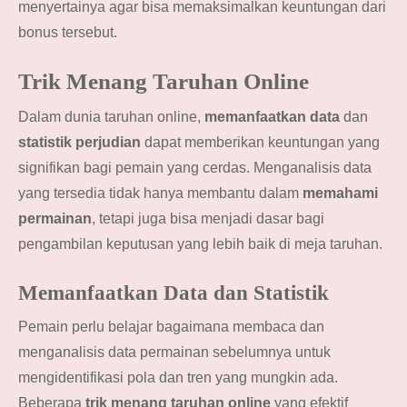
menyertainya agar bisa memaksimalkan keuntungan dari
bonus tersebut.
Trik Menang Taruhan Online
Dalam dunia taruhan online,
memanfaatkan data
dan
statistik perjudian
dapat memberikan keuntungan yang
signifikan bagi pemain yang cerdas. Menganalisis data
yang tersedia tidak hanya membantu dalam
memahami
permainan
, tetapi juga bisa menjadi dasar bagi
pengambilan keputusan yang lebih baik di meja taruhan.
Memanfaatkan Data dan Statistik
Pemain perlu belajar bagaimana membaca dan
menganalisis data permainan sebelumnya untuk
mengidentifikasi pola dan tren yang mungkin ada.
Beberapa
trik menang taruhan online
yang efektif