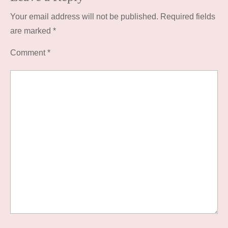
Your email address will not be published.
Required fields
are marked
*
Comment
*