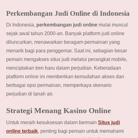
Perkembangan Judi Online di Indonesia
Di Indonesia,
perkembangan judi online
mulai muncul
sejak awal tahun 2000-an. Banyak platform judi online
diluncurkan, menawarkan beragam permainan yang
menarik bagi para penggemar. Saat ini, sebagian besar
pemain mengakses situs judi melalui perangkat mobile,
menciptakan tren baru dalam perjudian. Keberadaan
platform online ini memberikan kemudahan akses dan
berbagai opsi permainan, memperkaya skenario
perjudian di tanah air.
Strategi Menang Kasino Online
Untuk meraih kesuksesan dalam bermain
Situs judi
online terbaik
, penting bagi pemain untuk memahami