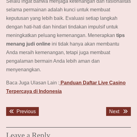
Selalu ingat bahwa menjaga ketenangan dan rasionalitas
selama permainan adalah kunci untuk membuat
keputusan yang lebih baik. Evaluasi setiap langkah
dengan hati-hati dan hindari tindakan impulsif untuk
meningkatkan peluang kemenangan. Menerapkan
tips
menang judi online
ini tidak hanya akan membantu
Anda meraih kemenangan, tetapi juga membuat
pengalaman bermain Anda lebih aman dan
menyenangkan.
Baca Juga Ulasan Lain :
Panduan Daftar Live Casino
Terpercaya di Indonesia
Post
Previous
Next
Previous
Next
navigation
post:
post:
Leave a Reply