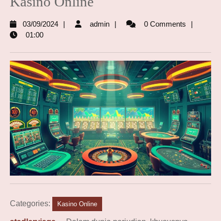
Kasino Online
03/09/2024
admin
03/09/2024
admin
0 Comments
01:00
Categories:
Kasino Online