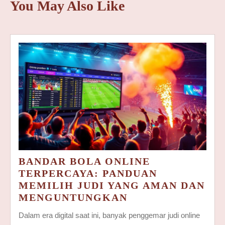
You May Also Like
BANDAR BOLA ONLINE
TERPERCAYA: PANDUAN
MEMILIH JUDI YANG AMAN DAN
BANDAR
MENGUNTUNGKAN
BOLA
Dalam era digital saat ini, banyak penggemar judi online
ONLINE