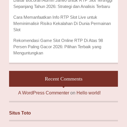
Daftar Bocoran Admin Jarwo untuk RTP Slot Tertinggi
Sepanjang Tahun 2026: Strategi dan Analisis Terbaru
Cara Memanfaatkan Info RTP Slot Live untuk
Meminimalisir Risiko Kekalahan Di Dunia Permainan
Slot
Rekomendasi Game Slot Online RTP Di Atas 98
Persen Paling Gacor 2026: Pilihan Terbaik yang
Menguntungkan
Recent Comments
A WordPress Commenter
on
Hello world!
Situs Toto