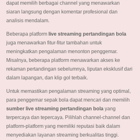
dapat memilih berbagai channel yang menawarkan
siaran langsung dengan komentar profesional dan
analisis mendalam.
Beberapa platform
live streaming pertandingan bola
juga menawarkan fitur-fitur tambahan untuk
meningkatkan pengalaman menonton penggemar.
Misalnya, beberapa platform menawarkan akses ke
rekaman pertandingan sebelumnya, liputan eksklusif dari
dalam lapangan, dan klip gol terbaik.
Untuk memastikan pengalaman streaming yang optimal,
para penggemar sepak bola dapat mencari dan memilih
sumber live streaming pertandingan bola
yang
terpercaya dan tepercaya. Pilihlah channel-channel dan
platform-platform yang memiliki reputasi baik dalam
menyediakan layanan streaming berkualitas tinggi.