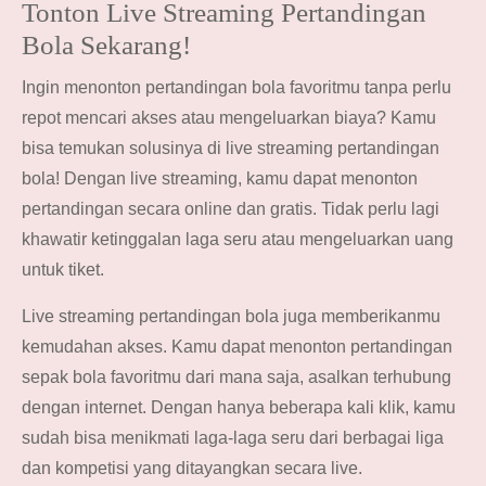
Tonton Live Streaming Pertandingan
Bola Sekarang!
Ingin menonton pertandingan bola favoritmu tanpa perlu
repot mencari akses atau mengeluarkan biaya? Kamu
bisa temukan solusinya di live streaming pertandingan
bola! Dengan live streaming, kamu dapat menonton
pertandingan secara online dan gratis. Tidak perlu lagi
khawatir ketinggalan laga seru atau mengeluarkan uang
untuk tiket.
Live streaming pertandingan bola juga memberikanmu
kemudahan akses. Kamu dapat menonton pertandingan
sepak bola favoritmu dari mana saja, asalkan terhubung
dengan internet. Dengan hanya beberapa kali klik, kamu
sudah bisa menikmati laga-laga seru dari berbagai liga
dan kompetisi yang ditayangkan secara live.