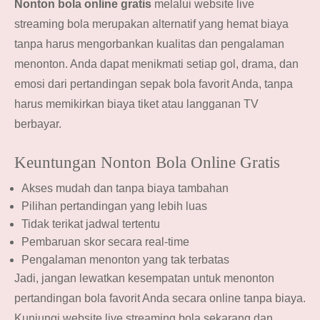
Nonton bola online gratis
melalui website live
streaming bola merupakan alternatif yang hemat biaya
tanpa harus mengorbankan kualitas dan pengalaman
menonton. Anda dapat menikmati setiap gol, drama, dan
emosi dari pertandingan sepak bola favorit Anda, tanpa
harus memikirkan biaya tiket atau langganan TV
berbayar.
Keuntungan Nonton Bola Online Gratis
Akses mudah dan tanpa biaya tambahan
Pilihan pertandingan yang lebih luas
Tidak terikat jadwal tertentu
Pembaruan skor secara real-time
Pengalaman menonton yang tak terbatas
Jadi, jangan lewatkan kesempatan untuk menonton
pertandingan bola favorit Anda secara online tanpa biaya.
Kunjungi website live streaming bola sekarang dan