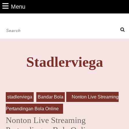
Skip
Menu
Menu
to
content
Skip
Search
to
for:
Content
Stadlerviega
stadlerviega
Bandar Bola
Nonton Live Streaming
Pertandingan Bola Online
Nonton Live Streaming