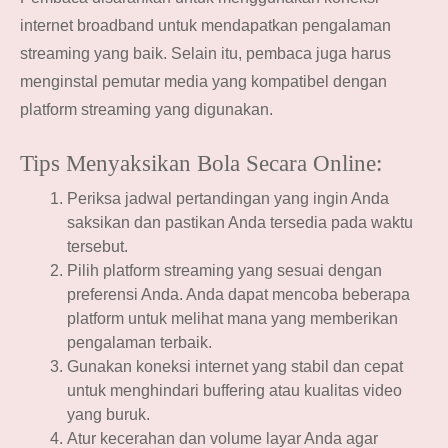
internet broadband untuk mendapatkan pengalaman
streaming yang baik. Selain itu, pembaca juga harus
menginstal pemutar media yang kompatibel dengan
platform streaming yang digunakan.
Tips Menyaksikan Bola Secara Online:
Periksa jadwal pertandingan yang ingin Anda
saksikan dan pastikan Anda tersedia pada waktu
tersebut.
Pilih platform streaming yang sesuai dengan
preferensi Anda. Anda dapat mencoba beberapa
platform untuk melihat mana yang memberikan
pengalaman terbaik.
Gunakan koneksi internet yang stabil dan cepat
untuk menghindari buffering atau kualitas video
yang buruk.
Atur kecerahan dan volume layar Anda agar