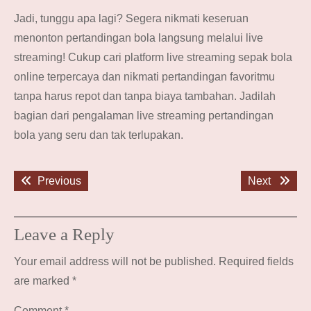
Jadi, tunggu apa lagi? Segera nikmati keseruan
menonton pertandingan bola langsung melalui live
streaming! Cukup cari platform live streaming sepak bola
online terpercaya dan nikmati pertandingan favoritmu
tanpa harus repot dan tanpa biaya tambahan. Jadilah
bagian dari pengalaman live streaming pertandingan
bola yang seru dan tak terlupakan.
Post
Previous
Next
Previous
Next
navigation
post:
post:
Leave a Reply
Your email address will not be published.
Required fields
are marked
*
Comment
*