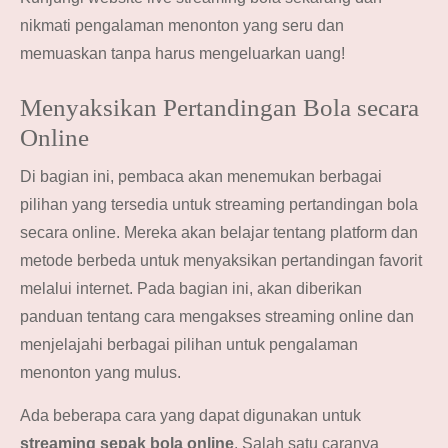
nikmati pengalaman menonton yang seru dan
memuaskan tanpa harus mengeluarkan uang!
Menyaksikan Pertandingan Bola secara
Online
Di bagian ini, pembaca akan menemukan berbagai
pilihan yang tersedia untuk streaming pertandingan bola
secara online. Mereka akan belajar tentang platform dan
metode berbeda untuk menyaksikan pertandingan favorit
melalui internet. Pada bagian ini, akan diberikan
panduan tentang cara mengakses streaming online dan
menjelajahi berbagai pilihan untuk pengalaman
menonton yang mulus.
Ada beberapa cara yang dapat digunakan untuk
streaming sepak bola online
. Salah satu caranya