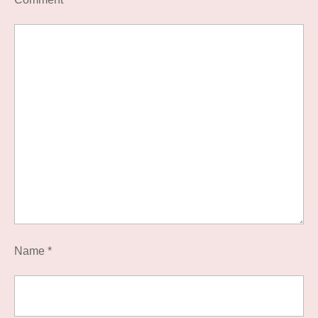
Name
*