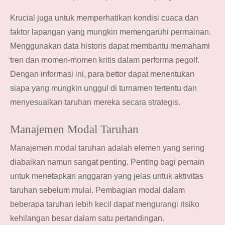
Krucial juga untuk memperhatikan kondisi cuaca dan
faktor lapangan yang mungkin memengaruhi permainan.
Menggunakan data historis dapat membantu memahami
tren dan momen-momen kritis dalam performa pegolf.
Dengan informasi ini, para bettor dapat menentukan
siapa yang mungkin unggul di turnamen tertentu dan
menyesuaikan taruhan mereka secara strategis.
Manajemen Modal Taruhan
Manajemen modal taruhan adalah elemen yang sering
diabaikan namun sangat penting. Penting bagi pemain
untuk menetapkan anggaran yang jelas untuk aktivitas
taruhan sebelum mulai. Pembagian modal dalam
beberapa taruhan lebih kecil dapat mengurangi risiko
kehilangan besar dalam satu pertandingan.