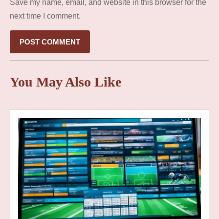
Save my name, email, and website in this browser for the
next time I comment.
You May Also Like