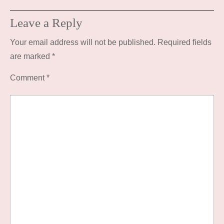
Leave a Reply
Your email address will not be published.
Required fields
are marked
*
Comment
*