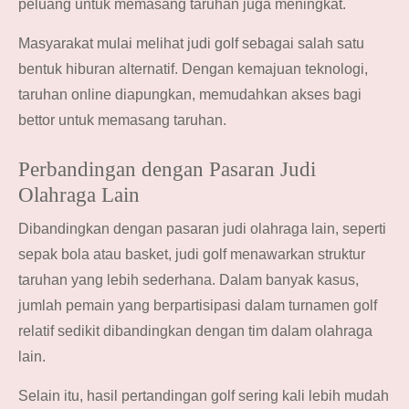
peluang untuk memasang taruhan juga meningkat.
Masyarakat mulai melihat judi golf sebagai salah satu
bentuk hiburan alternatif. Dengan kemajuan teknologi,
taruhan online diapungkan, memudahkan akses bagi
bettor untuk memasang taruhan.
Perbandingan dengan Pasaran Judi
Olahraga Lain
Dibandingkan dengan pasaran judi olahraga lain, seperti
sepak bola atau basket, judi golf menawarkan struktur
taruhan yang lebih sederhana. Dalam banyak kasus,
jumlah pemain yang berpartisipasi dalam turnamen golf
relatif sedikit dibandingkan dengan tim dalam olahraga
lain.
Selain itu, hasil pertandingan golf sering kali lebih mudah