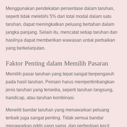
Menggunakan pendekatan persentase dalam taruhan,
seperti tidak melebihi 5% dari total modal dalam satu
taruhan, dapat meningkatkan peluang bertahan dalam
jangka panjang. Selain itu, mencatat setiap taruhan dan
hasilnya dapat memberikan wawasan untuk perbaikan
yang berkelanjutan.
Faktor Penting dalam Memilih Pasaran
Memilih pasar taruhan yang tepat sangat berpengaruh
pada hasil taruhan. Pemain harus mempertimbangkan
jenis taruhan yang tersedia, seperti taruhan langsung,
handicap, atau taruhan kombinasi.
Meneliti bandar taruhan yang menawarkan peluang
terbaik juga sangat penting. Tidak semua bandar
menawarkan odds yang sama, dan perbedaan kecil