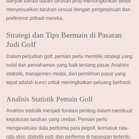
banyak variasi dalam taruhan prop memungkinkan bettor
menyesuaikan taruhan sesuai dengan pengetahuan dan
preferensi pribadi mereka.
Strategi dan Tips Bermain di Pasaran
Judi Golf
Dalam perjudian golf, pemain perlu memiliki strategi yang
solid dan pemahaman yang baik tentang pasar. Analisis
statistik, manajemen modal, dan pemilihan pasar yang
tepat adalah kunci untuk meningkatkan peluang berhasil.
Analisis Statistik Pemain Golf
Analisis statistik menjadi fondasi penting dalam membuat
keputusan taruhan yang cerdas. Pemain perlu
mengevaluasi data performa para pegolf, termasuk rata-
rata skor, statistik putt, dan performa di lapangan tertentu.