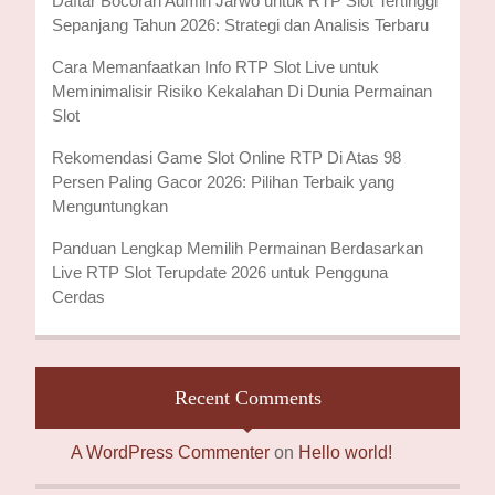
Daftar Bocoran Admin Jarwo untuk RTP Slot Tertinggi
Sepanjang Tahun 2026: Strategi dan Analisis Terbaru
Cara Memanfaatkan Info RTP Slot Live untuk
Meminimalisir Risiko Kekalahan Di Dunia Permainan
Slot
Rekomendasi Game Slot Online RTP Di Atas 98
Persen Paling Gacor 2026: Pilihan Terbaik yang
Menguntungkan
Panduan Lengkap Memilih Permainan Berdasarkan
Live RTP Slot Terupdate 2026 untuk Pengguna
Cerdas
Recent Comments
A WordPress Commenter
on
Hello world!