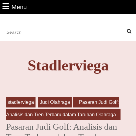
Skip
Menu
Menu
to
content
Skip
Search
to
for:
Content
Stadlerviega
stadlerviega
Judi Olahraga
Pasaran Judi Golf:
Analisis dan Tren Terbaru dalam Taruhan Olahraga
Pasaran Judi Golf: Analisis dan