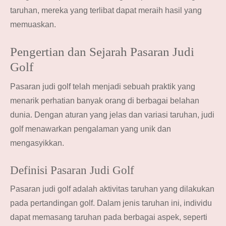
taruhan, mereka yang terlibat dapat meraih hasil yang
memuaskan.
Pengertian dan Sejarah Pasaran Judi
Golf
Pasaran judi golf telah menjadi sebuah praktik yang
menarik perhatian banyak orang di berbagai belahan
dunia. Dengan aturan yang jelas dan variasi taruhan, judi
golf menawarkan pengalaman yang unik dan
mengasyikkan.
Definisi Pasaran Judi Golf
Pasaran judi golf adalah aktivitas taruhan yang dilakukan
pada pertandingan golf. Dalam jenis taruhan ini, individu
dapat memasang taruhan pada berbagai aspek, seperti