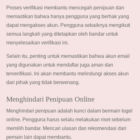
Proses verifikasi membantu mencegah penipuan dan
memastikan bahwa hanya pengguna yang berhak yang
dapat mengakses akun. Pengguna sebaiknya mengikuti
semua langkah yang ditetapkan oleh bandar untuk
menyelesaikan verifikasi ini.
Selain itu, penting untuk memastikan bahwa akun email
yang digunakan untuk mendaftar juga aman dan
terverifikasi. Ini akan membantu melindungi akses akun
dari pihak yang tidak berwenang.
Menghindari Penipuan Online
Menghindari penipuan adalah kunci dalam bermain togel
online. Pengguna harus selalu melakukan riset sebelum
memilih bandar. Mencari ulasan dan rekomendasi dari
pemain lain dapat membantu.