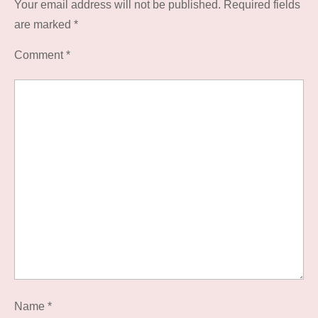
Your email address will not be published.
Required fields
are marked
*
Comment
*
Name
*