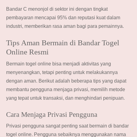
Bandar C menonjol di sektor ini dengan tingkat
pembayaran mencapai 95% dan reputasi kuat dalam
industri, memberikan rasa aman bagi para pemainnya.
Tips Aman Bermain di Bandar Togel
Online Resmi
Bermain togel online bisa menjadi aktivitas yang
menyenangkan, tetapi penting untuk melakukannya
dengan aman. Berikut adalah beberapa tips yang dapat
membantu pengguna menjaga privasi, memilih metode
yang tepat untuk transaksi, dan menghindari penipuan.
Cara Menjaga Privasi Pengguna
Privasi pengguna sangat penting saat bermain di bandar
togel online. Pengguna sebaiknya menggunakan nama