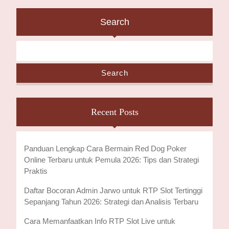
ANDA
Search
Search
Recent Posts
Panduan Lengkap Cara Bermain Red Dog Poker
Online Terbaru untuk Pemula 2026: Tips dan Strategi
Praktis
Daftar Bocoran Admin Jarwo untuk RTP Slot Tertinggi
Sepanjang Tahun 2026: Strategi dan Analisis Terbaru
Cara Memanfaatkan Info RTP Slot Live untuk