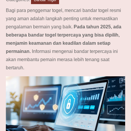
Bagi para penggemar togel, mencari bandar togel resmi
yang aman adalah langkah penting untuk memastikan
pengalaman bermain yang baik.
Pada tahun 2025, ada
beberapa bandar togel terpercaya yang bisa dipilih,
menjamin keamanan dan keadilan dalam setiap
permainan.
Informasi mengenai bandar terpercaya ini
akan membantu pemain merasa lebih tenang saat
bertaruh.