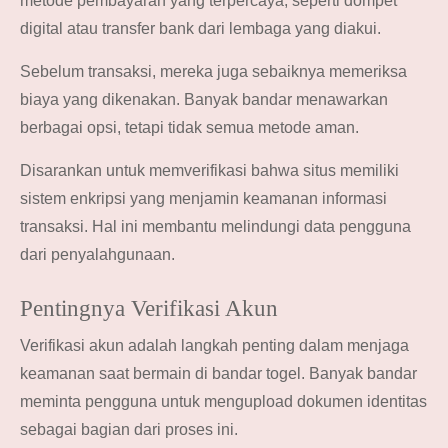
metode pembayaran yang terpercaya, seperti dompet
digital atau transfer bank dari lembaga yang diakui.
Sebelum transaksi, mereka juga sebaiknya memeriksa
biaya yang dikenakan. Banyak bandar menawarkan
berbagai opsi, tetapi tidak semua metode aman.
Disarankan untuk memverifikasi bahwa situs memiliki
sistem enkripsi yang menjamin keamanan informasi
transaksi. Hal ini membantu melindungi data pengguna
dari penyalahgunaan.
Pentingnya Verifikasi Akun
Verifikasi akun adalah langkah penting dalam menjaga
keamanan saat bermain di bandar togel. Banyak bandar
meminta pengguna untuk mengupload dokumen identitas
sebagai bagian dari proses ini.