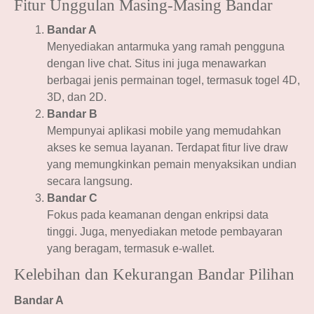
Fitur Unggulan Masing-Masing Bandar
Bandar A
Menyediakan antarmuka yang ramah pengguna
dengan live chat. Situs ini juga menawarkan
berbagai jenis permainan togel, termasuk togel 4D,
3D, dan 2D.
Bandar B
Mempunyai aplikasi mobile yang memudahkan
akses ke semua layanan. Terdapat fitur live draw
yang memungkinkan pemain menyaksikan undian
secara langsung.
Bandar C
Fokus pada keamanan dengan enkripsi data
tinggi. Juga, menyediakan metode pembayaran
yang beragam, termasuk e-wallet.
Kelebihan dan Kekurangan Bandar Pilihan
Bandar A