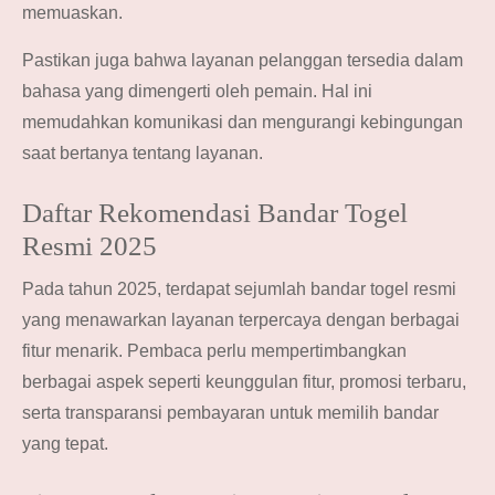
memuaskan.
Pastikan juga bahwa layanan pelanggan tersedia dalam
bahasa yang dimengerti oleh pemain. Hal ini
memudahkan komunikasi dan mengurangi kebingungan
saat bertanya tentang layanan.
Daftar Rekomendasi Bandar Togel
Resmi 2025
Pada tahun 2025, terdapat sejumlah bandar togel resmi
yang menawarkan layanan terpercaya dengan berbagai
fitur menarik. Pembaca perlu mempertimbangkan
berbagai aspek seperti keunggulan fitur, promosi terbaru,
serta transparansi pembayaran untuk memilih bandar
yang tepat.