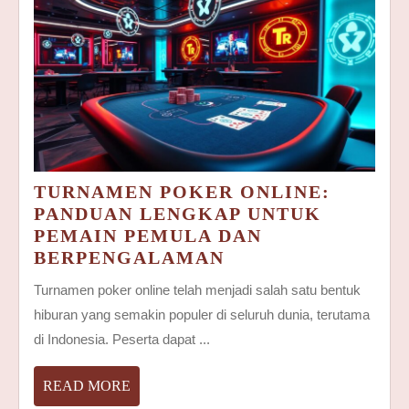
TURNAMEN POKER ONLINE:
PANDUAN LENGKAP UNTUK
PEMAIN PEMULA DAN
TURNAMEN
BERPENGALAMAN
POKER
Turnamen poker online telah menjadi salah satu bentuk
ONLINE:
hiburan yang semakin populer di seluruh dunia, terutama
PANDUAN
di Indonesia. Peserta dapat ...
LENGKAP
UNTUK
READ
READ MORE
PEMAIN
MORE