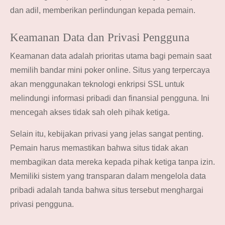
dan adil, memberikan perlindungan kepada pemain.
Keamanan Data dan Privasi Pengguna
Keamanan data adalah prioritas utama bagi pemain saat
memilih bandar mini poker online. Situs yang terpercaya
akan menggunakan teknologi enkripsi SSL untuk
melindungi informasi pribadi dan finansial pengguna. Ini
mencegah akses tidak sah oleh pihak ketiga.
Selain itu, kebijakan privasi yang jelas sangat penting.
Pemain harus memastikan bahwa situs tidak akan
membagikan data mereka kepada pihak ketiga tanpa izin.
Memiliki sistem yang transparan dalam mengelola data
pribadi adalah tanda bahwa situs tersebut menghargai
privasi pengguna.