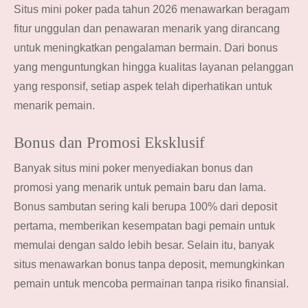
Situs mini poker pada tahun 2026 menawarkan beragam
fitur unggulan dan penawaran menarik yang dirancang
untuk meningkatkan pengalaman bermain. Dari bonus
yang menguntungkan hingga kualitas layanan pelanggan
yang responsif, setiap aspek telah diperhatikan untuk
menarik pemain.
Bonus dan Promosi Eksklusif
Banyak situs mini poker menyediakan bonus dan
promosi yang menarik untuk pemain baru dan lama.
Bonus sambutan sering kali berupa 100% dari deposit
pertama, memberikan kesempatan bagi pemain untuk
memulai dengan saldo lebih besar. Selain itu, banyak
situs menawarkan bonus tanpa deposit, memungkinkan
pemain untuk mencoba permainan tanpa risiko finansial.