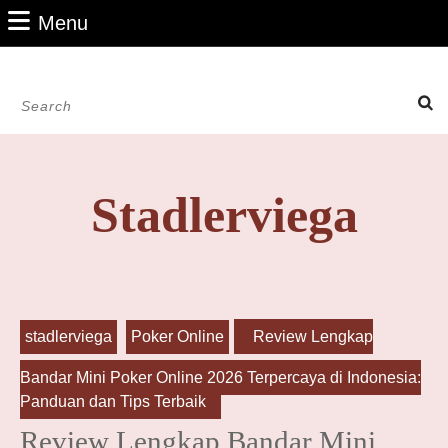
Skip
Menu
Menu
to
content
Skip
Search
to
for:
Content
Stadlerviega
stadlerviega
Poker Online
Review Lengkap
Bandar Mini Poker Online 2026 Terpercaya di Indonesia:
Panduan dan Tips Terbaik
Review Lengkap Bandar Mini