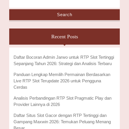
Search
Recent Posts
Daftar Bocoran Admin Jarwo untuk RTP Slot Tertinggi
Sepanjang Tahun 2026: Strategi dan Analisis Terbaru
Panduan Lengkap Memilih Permainan Berdasarkan
Live RTP Slot Terupdate 2026 untuk Pengguna
Cerdas
Analisis Perbandingan RTP Slot Pragmatic Play dan
Provider Lainnya di 2026
Daftar Situs Slot Gacor dengan RTP Tertinggi dan
Gampang Maxwin 2026: Temukan Peluang Menang
Besar