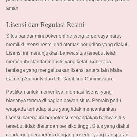
aman.
Lisensi dan Regulasi Resmi
Situs bandar mini poker online yang terpercaya harus
memiliki lisensi resmi dari otoritas perjudian yang diakui.
Lisensi ini menunjukkan bahwa situs tersebut telah
memenuhi standar industri yang ketat. Beberapa
lembaga yang mengeluarkan lisensi antara lain Malta
Gaming Authority dan UK Gambling Commission.
Pastikan untuk memeriksa informasi lisensi yang
biasanya tertera di bagian bawah situs. Pemain perlu
waspada terhadap situs yang tidak mencantumkan
lisensi, karena ini berpotensi menandakan bahwa situs
tersebut tidak diatur dan berisiko tinggi. Situs yang diakui
cenderung beroperasi dengan prosedur yang transparan