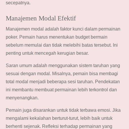
secepatnya.
Manajemen Modal Efektif
Manajemen modal adalah faktor kunci dalam permainan
poker. Pemain harus menentukan budget bermain
sebelum memulai dan tidak melebihi batas tersebut. Ini
penting untuk mencegah kerugian besar.
Saran umum adalah menggunakan sistem taruhan yang
sesuai dengan modal. Misalnya, pemain bisa membagi
total modal menjadi beberapa sesi taruhan. Pendekatan
ini membantu membuat permainan lebih terkontrol dan
menyenangkan.
Pemain juga disarankan untuk tidak terbawa emosi. Jika
mengalami kekalahan berturut-turut, lebih baik untuk
berhenti sejenak. Refleksi terhadap permainan yang