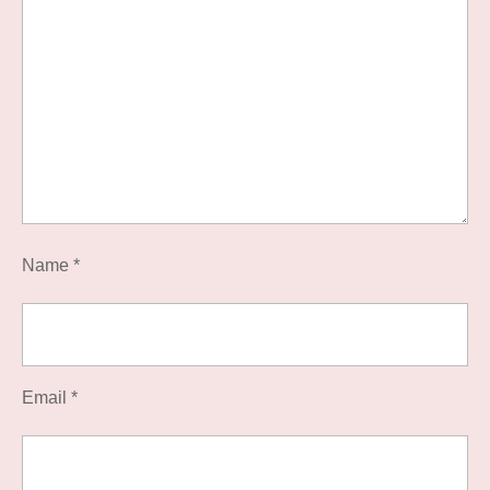
Name
*
Email
*