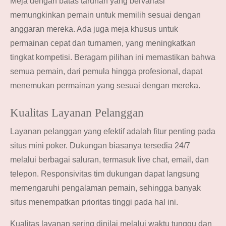
Meja dengan batas taruhan yang bervariasi
memungkinkan pemain untuk memilih sesuai dengan
anggaran mereka. Ada juga meja khusus untuk
permainan cepat dan turnamen, yang meningkatkan
tingkat kompetisi. Beragam pilihan ini memastikan bahwa
semua pemain, dari pemula hingga profesional, dapat
menemukan permainan yang sesuai dengan mereka.
Kualitas Layanan Pelanggan
Layanan pelanggan yang efektif adalah fitur penting pada
situs mini poker. Dukungan biasanya tersedia 24/7
melalui berbagai saluran, termasuk live chat, email, dan
telepon. Responsivitas tim dukungan dapat langsung
memengaruhi pengalaman pemain, sehingga banyak
situs menempatkan prioritas tinggi pada hal ini.
Kualitas layanan sering dinilai melalui waktu tunggu dan