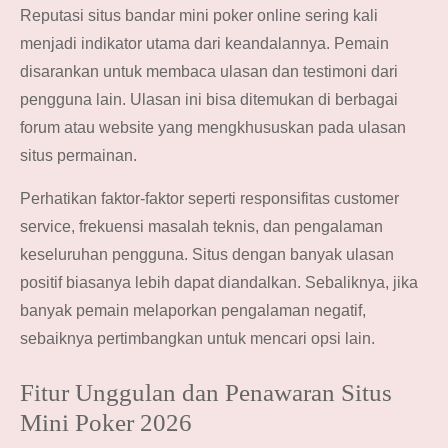
Reputasi situs bandar mini poker online sering kali
menjadi indikator utama dari keandalannya. Pemain
disarankan untuk membaca ulasan dan testimoni dari
pengguna lain. Ulasan ini bisa ditemukan di berbagai
forum atau website yang mengkhususkan pada ulasan
situs permainan.
Perhatikan faktor-faktor seperti responsifitas customer
service, frekuensi masalah teknis, dan pengalaman
keseluruhan pengguna. Situs dengan banyak ulasan
positif biasanya lebih dapat diandalkan. Sebaliknya, jika
banyak pemain melaporkan pengalaman negatif,
sebaiknya pertimbangkan untuk mencari opsi lain.
Fitur Unggulan dan Penawaran Situs
Mini Poker 2026