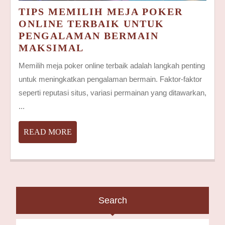
TIPS MEMILIH MEJA POKER
ONLINE TERBAIK UNTUK
PENGALAMAN BERMAIN
TIPS
MAKSIMAL
MEMILIH
Memilih meja poker online terbaik adalah langkah penting
MEJA
untuk meningkatkan pengalaman bermain. Faktor-faktor
POKER
seperti reputasi situs, variasi permainan yang ditawarkan,
ONLINE
...
TERBAIK
UNTUK
PENGALAMAN
READ
READ MORE
BERMAIN
MORE
MAKSIMAL
Search