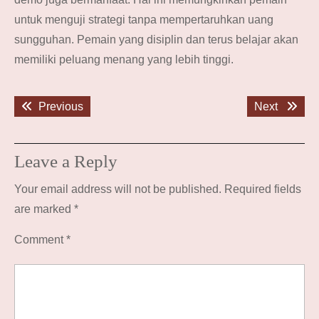
untuk menguji strategi tanpa mempertaruhkan uang
sungguhan. Pemain yang disiplin dan terus belajar akan
memiliki peluang menang yang lebih tinggi.
Post
Previous
Next
Previous
Next
navigation
post:
post:
Leave a Reply
Your email address will not be published.
Required fields
are marked
*
Comment
*