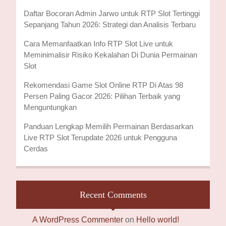
Daftar Bocoran Admin Jarwo untuk RTP Slot Tertinggi
Sepanjang Tahun 2026: Strategi dan Analisis Terbaru
Cara Memanfaatkan Info RTP Slot Live untuk
Meminimalisir Risiko Kekalahan Di Dunia Permainan
Slot
Rekomendasi Game Slot Online RTP Di Atas 98
Persen Paling Gacor 2026: Pilihan Terbaik yang
Menguntungkan
Panduan Lengkap Memilih Permainan Berdasarkan
Live RTP Slot Terupdate 2026 untuk Pengguna
Cerdas
Recent Comments
A WordPress Commenter
on
Hello world!