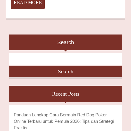
READ
READ MORE
INDON
MORE
2024
Search
Search
Recent Posts
Panduan Lengkap Cara Bermain Red Dog Poker
Online Terbaru untuk Pemula 2026: Tips dan Strategi
Praktis