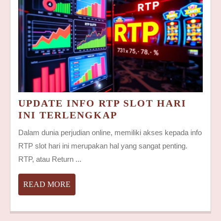
UPDATE INFO RTP SLOT HARI
UPDATE
INI TERLENGKAP
INFO
Dalam dunia perjudian online, memiliki akses kepada info
RTP
RTP slot hari ini merupakan hal yang sangat penting.
SLOT
RTP, atau Return ...
HARI
INI
READ
READ MORE
TERLENGKAP
MORE