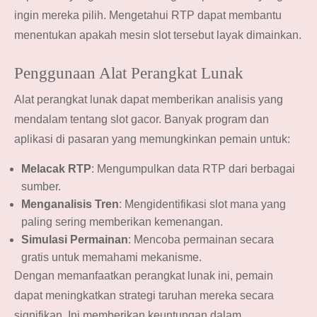
ingin mereka pilih. Mengetahui RTP dapat membantu
menentukan apakah mesin slot tersebut layak dimainkan.
Penggunaan Alat Perangkat Lunak
Alat perangkat lunak dapat memberikan analisis yang
mendalam tentang slot gacor. Banyak program dan
aplikasi di pasaran yang memungkinkan pemain untuk:
Melacak RTP
: Mengumpulkan data RTP dari berbagai
sumber.
Menganalisis Tren
: Mengidentifikasi slot mana yang
paling sering memberikan kemenangan.
Simulasi Permainan
: Mencoba permainan secara
gratis untuk memahami mekanisme.
Dengan memanfaatkan perangkat lunak ini, pemain
dapat meningkatkan strategi taruhan mereka secara
signifikan. Ini memberikan keuntungan dalam