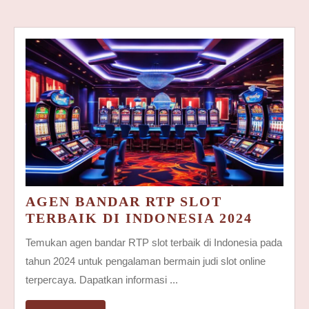
AGEN BANDAR RTP SLOT
AGEN
TERBAIK DI INDONESIA 2024
BANDA
Temukan agen bandar RTP slot terbaik di Indonesia pada
RTP
tahun 2024 untuk pengalaman bermain judi slot online
SLOT
terpercaya. Dapatkan informasi ...
TERBA
DI