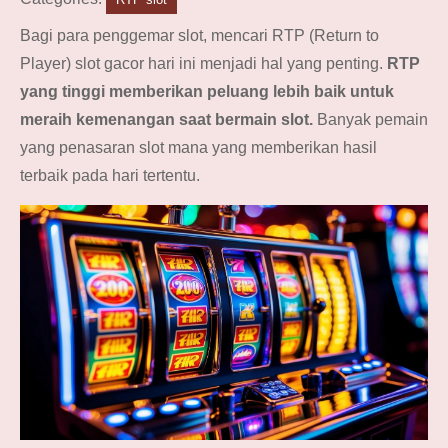
Bagi para penggemar slot, mencari RTP (Return to
Player) slot gacor hari ini menjadi hal yang penting.
RTP
yang tinggi memberikan peluang lebih baik untuk
meraih kemenangan saat bermain slot.
Banyak pemain
yang penasaran slot mana yang memberikan hasil
terbaik pada hari tertentu.