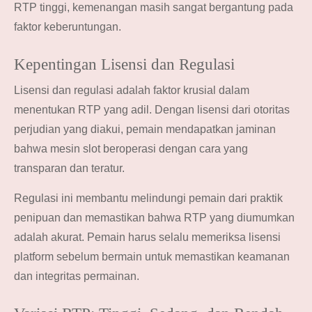
RTP tinggi, kemenangan masih sangat bergantung pada
faktor keberuntungan.
Kepentingan Lisensi dan Regulasi
Lisensi dan regulasi adalah faktor krusial dalam
menentukan RTP yang adil. Dengan lisensi dari otoritas
perjudian yang diakui, pemain mendapatkan jaminan
bahwa mesin slot beroperasi dengan cara yang
transparan dan teratur.
Regulasi ini membantu melindungi pemain dari praktik
penipuan dan memastikan bahwa RTP yang diumumkan
adalah akurat. Pemain harus selalu memeriksa lisensi
platform sebelum bermain untuk memastikan keamanan
dan integritas permainan.