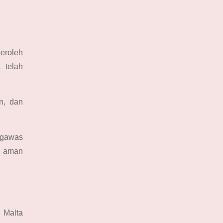
eroleh
 telah
n, dan
ngawas
g aman
n Malta