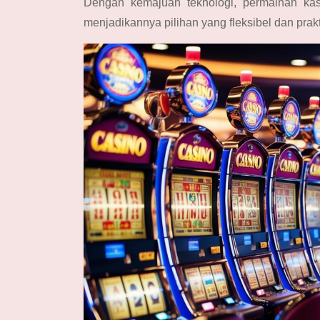
Dengan kemajuan teknologi, permainan kas
menjadikannya pilihan yang fleksibel dan prakt