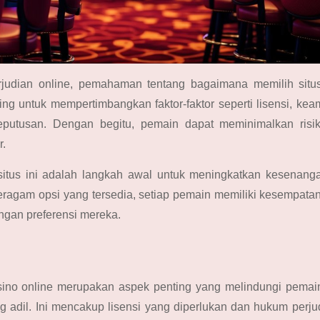
judian online, pemahaman tentang bagaimana memilih situ
ng untuk mempertimbangkan faktor-faktor seperti lisensi, ke
utusan. Dengan begitu, pemain dapat meminimalkan risi
r.
situs ini adalah langkah awal untuk meningkatkan kesenang
ragam opsi yang tersedia, setiap pemain memiliki kesempatan
gan preferensi mereka.
kasino online merupakan aspek penting yang melindungi pemai
 adil. Ini mencakup lisensi yang diperlukan dan hukum perju