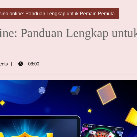
asino online: Panduan Lengkap untuk Pemain Pemula
nline: Panduan Lengkap untu
nts
08:00