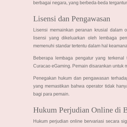
berbagai negara, yang berbeda-beda tergantung
Lisensi dan Pengawasan
Lisensi memainkan peranan krusial dalam op
lisensi yang dikeluarkan oleh lembaga pen
memenuhi standar tertentu dalam hal keamanan
Beberapa lembaga pengatur yang terkenal 
Curacao eGaming. Pemain disarankan untuk me
Penegakan hukum dan pengawasan terhadap 
yang memastikan bahwa operator tidak hany
bagi para pemain.
Hukum Perjudian Online di 
Hukum perjudian online bervariasi secara sig