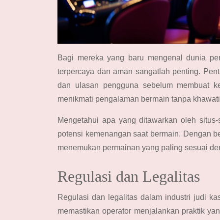
Bagi mereka yang baru mengenal dunia per
terpercaya dan aman sangatlah penting. Penti
dan ulasan pengguna sebelum membuat kep
menikmati pengalaman bermain tanpa khawati
Mengetahui apa yang ditawarkan oleh situs-
potensi kemenangan saat bermain. Dengan be
menemukan permainan yang paling sesuai den
Regulasi dan Legalitas
Regulasi dan legalitas dalam industri judi 
memastikan operator menjalankan praktik yang