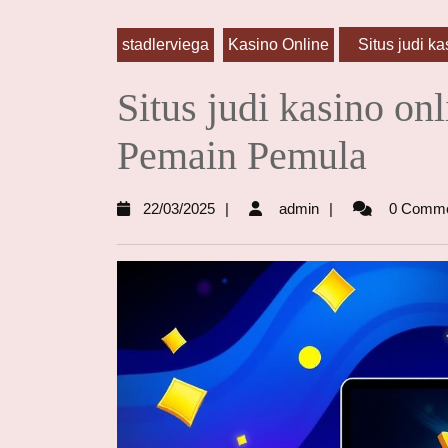
stadlerviega
Kasino Online
Situs judi k
Situs judi kasino o
Pemain Pemula
22/03/2025
admin
22/03/2025
admin
0 Comme