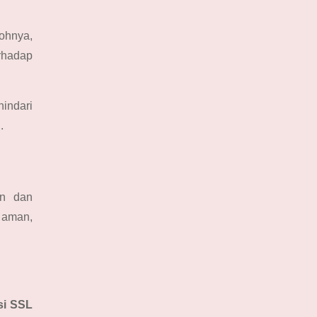
tohnya,
rhadap
indari
.
an dan
 aman,
si SSL