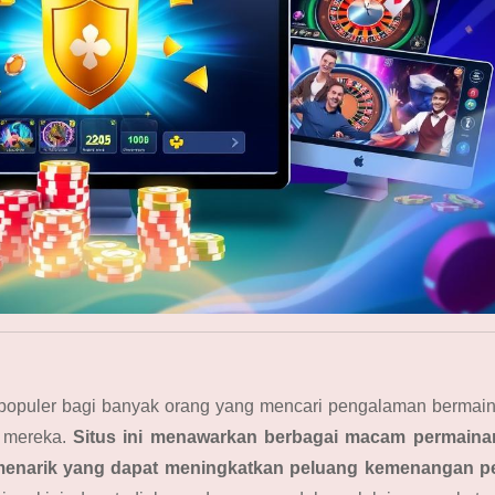
han populer bagi banyak orang yang mencari pengalaman berma
 mereka.
Situs ini menawarkan berbagai macam permainan
 menarik yang dapat meningkatkan peluang kemenangan p