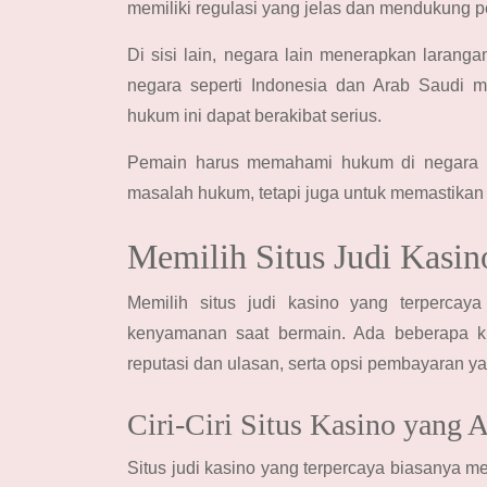
memiliki regulasi yang jelas dan mendukung pe
Di sisi lain, negara lain menerapkan laranga
negara seperti Indonesia dan Arab Saudi 
hukum ini dapat berakibat serius.
Pemain harus memahami hukum di negara me
masalah hukum, tetapi juga untuk memastikan
Memilih Situs Judi Kasin
Memilih situs judi kasino yang terperca
kenyamanan saat bermain. Ada beberapa krit
reputasi dan ulasan, serta opsi pembayaran y
Ciri-Ciri Situs Kasino yang
Situs judi kasino yang terpercaya biasanya 