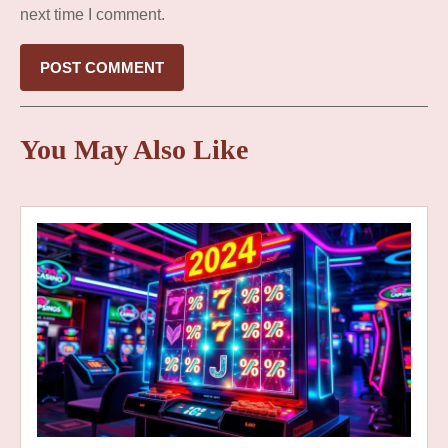
next time I comment.
You May Also Like