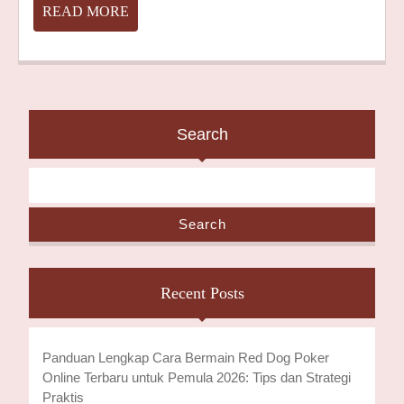
READ
READ MORE
ONLINE
MORE
Search
Search
Recent Posts
Panduan Lengkap Cara Bermain Red Dog Poker
Online Terbaru untuk Pemula 2026: Tips dan Strategi
Praktis