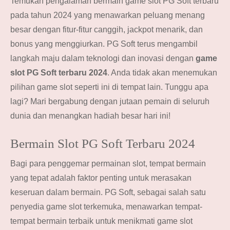
Temukan pengalaman bermain game slot PG Soft terbaru
pada tahun 2024 yang menawarkan peluang menang
besar dengan fitur-fitur canggih, jackpot menarik, dan
bonus yang menggiurkan. PG Soft terus mengambil
langkah maju dalam teknologi dan inovasi dengan
game
slot PG Soft terbaru 2024
. Anda tidak akan menemukan
pilihan game slot seperti ini di tempat lain. Tunggu apa
lagi? Mari bergabung dengan jutaan pemain di seluruh
dunia dan menangkan hadiah besar hari ini!
Bermain Slot PG Soft Terbaru 2024
Bagi para penggemar permainan slot, tempat bermain
yang tepat adalah faktor penting untuk merasakan
keseruan dalam bermain. PG Soft, sebagai salah satu
penyedia game slot terkemuka, menawarkan tempat-
tempat bermain terbaik untuk menikmati game slot