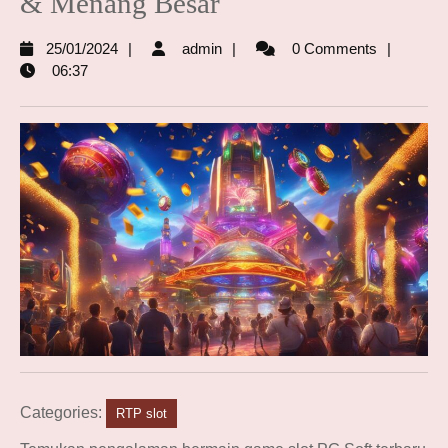
& Menang Besar
25/01/2024
admin
25/01/2024
admin
0 Comments
06:37
Categories:
RTP slot