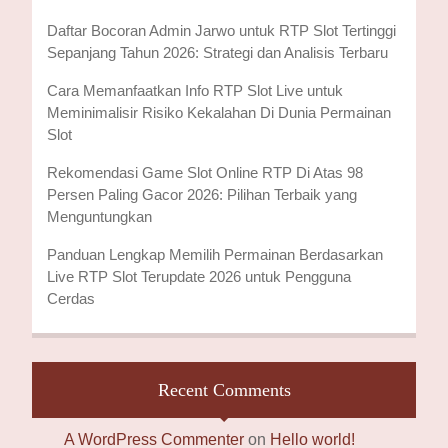
Daftar Bocoran Admin Jarwo untuk RTP Slot Tertinggi
Sepanjang Tahun 2026: Strategi dan Analisis Terbaru
Cara Memanfaatkan Info RTP Slot Live untuk
Meminimalisir Risiko Kekalahan Di Dunia Permainan
Slot
Rekomendasi Game Slot Online RTP Di Atas 98
Persen Paling Gacor 2026: Pilihan Terbaik yang
Menguntungkan
Panduan Lengkap Memilih Permainan Berdasarkan
Live RTP Slot Terupdate 2026 untuk Pengguna
Cerdas
Recent Comments
A WordPress Commenter
on
Hello world!