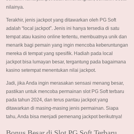
nilainya.
Terakhir, jenis jackpot yang ditawarkan oleh PG Soft
adalah “local jackpot”. Jenis ini hanya tersedia di satu
tempat atau kasino online tertentu, membuatnya unik dan
menarik bagi pemain yang ingin mencoba keberuntungan
mereka di tempat yang spesifik. Hadiah pada local
jackpot bisa lumayan besar, tergantung pada bagaimana
kasino setempat menentukan nilai jackpot.
Jadi, jika Anda ingin merasakan sensasi menang besar,
pastikan untuk mencoba permainan slot PG Soft terbaru
pada tahun 2024, dan terus pantau jackpot yang
ditawarkan di masing-masing jenis permainan. Siapa
tahu, Anda bisa menjadi pemenang jackpot berikutnya!
Bonus Besar di Slot PG Soft Terbaru