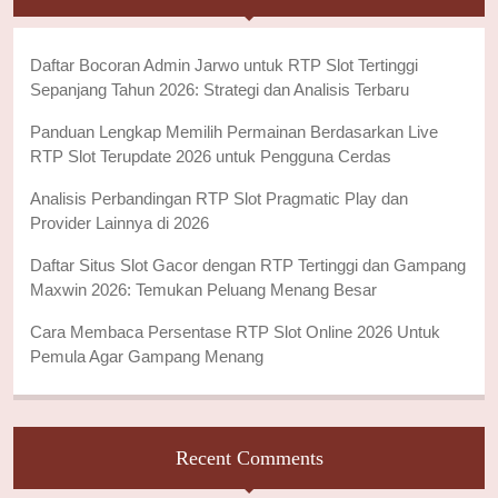
Daftar Bocoran Admin Jarwo untuk RTP Slot Tertinggi
Sepanjang Tahun 2026: Strategi dan Analisis Terbaru
Panduan Lengkap Memilih Permainan Berdasarkan Live
RTP Slot Terupdate 2026 untuk Pengguna Cerdas
Analisis Perbandingan RTP Slot Pragmatic Play dan
Provider Lainnya di 2026
Daftar Situs Slot Gacor dengan RTP Tertinggi dan Gampang
Maxwin 2026: Temukan Peluang Menang Besar
Cara Membaca Persentase RTP Slot Online 2026 Untuk
Pemula Agar Gampang Menang
Recent Comments