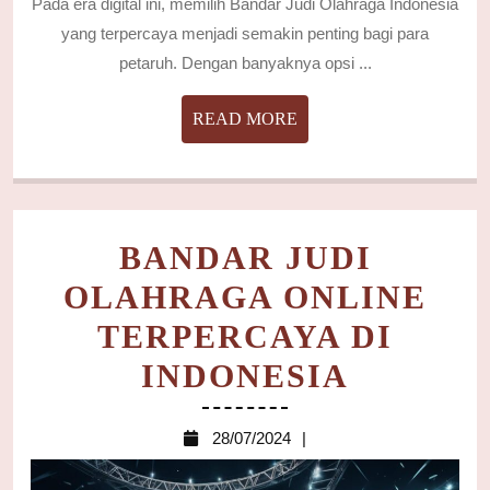
Pada era digital ini, memilih Bandar Judi Olahraga Indonesia
yang terpercaya menjadi semakin penting bagi para
petaruh. Dengan banyaknya opsi ...
READ
READ MORE
MORE
BANDAR JUDI
OLAHRAGA ONLINE
TERPERCAYA DI
BANDA
INDONESIA
JUDI
28/07/2024
28/07/2024
OLAHR