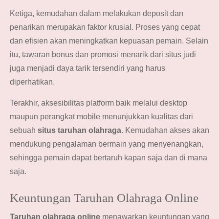
Ketiga, kemudahan dalam melakukan deposit dan
penarikan merupakan faktor krusial. Proses yang cepat
dan efisien akan meningkatkan kepuasan pemain. Selain
itu, tawaran bonus dan promosi menarik dari situs judi
juga menjadi daya tarik tersendiri yang harus
diperhatikan.
Terakhir, aksesibilitas platform baik melalui desktop
maupun perangkat mobile menunjukkan kualitas dari
sebuah
situs taruhan olahraga
. Kemudahan akses akan
mendukung pengalaman bermain yang menyenangkan,
sehingga pemain dapat bertaruh kapan saja dan di mana
saja.
Keuntungan Taruhan Olahraga Online
Taruhan olahraga online
menawarkan keuntungan yang