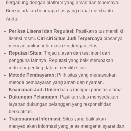
bergabung dengan platform yang aman dan tepercaya.
Berikut adalah beberapa tips yang dapat membantu
Anda:
Periksa Lisensi dan Regulasi:
Pastikan situs memiliki
lisensi resmi.
Ciri-ciri Situs Judi Terpercaya
biasanya
mencantumkan informasi izin dengan jelas.
Reputasi Situs:
Tinjau ulasan dan testimoni dari
pengguna lainnya. Reputasi yang baik merupakan
indikator penting dalam memilih situs.
Metode Pembayaran:
Pilih situs yang menawarkan
metode pembayaran yang aman dan nyaman.
Keamanan Judi Online
harus menjadi prioritas utama.
Dukungan Pelanggan:
Pastikan situs menyediakan
layanan dukungan pelanggan yang responsif dan
berkualitas.
Transparansi Informasi:
Situs yang baik akan
menyediakan informasi yang jelas mengenai syarat dan