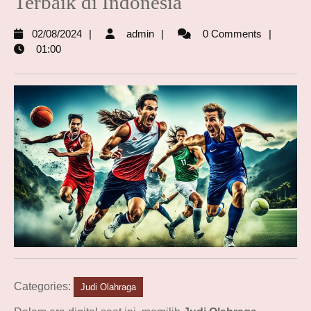
Terbaik di Indonesia
02/08/2024
admin
02/08/2024
admin
0 Comments
01:00
Categories:
Judi Olahraga