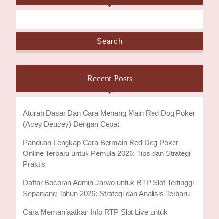
Search
Recent Posts
Aturan Dasar Dan Cara Menang Main Red Dog Poker
(Acey Deucey) Dengan Cepat
Panduan Lengkap Cara Bermain Red Dog Poker
Online Terbaru untuk Pemula 2026: Tips dan Strategi
Praktis
Daftar Bocoran Admin Jarwo untuk RTP Slot Tertinggi
Sepanjang Tahun 2026: Strategi dan Analisis Terbaru
Cara Memanfaatkan Info RTP Slot Live untuk