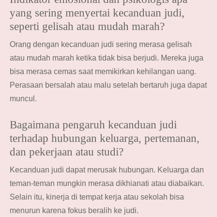
yang sering menyertai kecanduan judi,
seperti gelisah atau mudah marah?
Orang dengan kecanduan judi sering merasa gelisah
atau mudah marah ketika tidak bisa berjudi. Mereka juga
bisa merasa cemas saat memikirkan kehilangan uang.
Perasaan bersalah atau malu setelah bertaruh juga dapat
muncul.
Bagaimana pengaruh kecanduan judi
terhadap hubungan keluarga, pertemanan,
dan pekerjaan atau studi?
Kecanduan judi dapat merusak hubungan. Keluarga dan
teman-teman mungkin merasa dikhianati atau diabaikan.
Selain itu, kinerja di tempat kerja atau sekolah bisa
menurun karena fokus beralih ke judi.