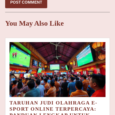
You May Also Like
TARUHAN JUDI OLAHRAGA E-
SPORT ONLINE TERPERCAYA:
PANDUAN LENGKAP UNTUK