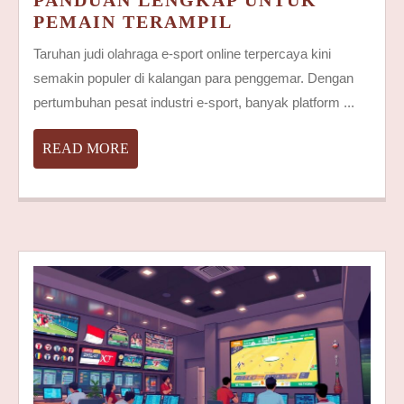
TARUHAN
PEMAIN TERAMPIL
JUDI
Taruhan judi olahraga e-sport online terpercaya kini
OLAHRAGA
semakin populer di kalangan para penggemar. Dengan
E-
pertumbuhan pesat industri e-sport, banyak platform ...
SPORT
ONLINE
READ
READ MORE
TERPERCAYA:
MORE
PANDUAN
LENGKAP
UNTUK
PEMAIN
TERAMPIL