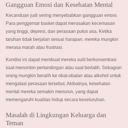
Gangguan Emosi dan Kesehatan Mental
Kecanduan judi sering menyebabkan gangguan emosi.
Para penggemar basket dapat merasakan kecemasan
yang tinggi, depresi, dan perasaan putus asa. Ketika
taruhan tidak berjalan sesuai harapan, mereka mungkin
merasa marah atau frustrasi.
Kondisi ini dapat membuat mereka sulit berkonsentrasi
saat menonton pertandingan atau saat berlatih. Sebagian
orang mungkin beralih ke obat-obatan atau alkohol untuk
mengatasi perasaan tersebut. Akibatnya, kesehatan
mental mereka semakin menurun, yang dapat
memengaruhi kualitas hidup secara keseluruhan.
Masalah di Lingkungan Keluarga dan
Teman