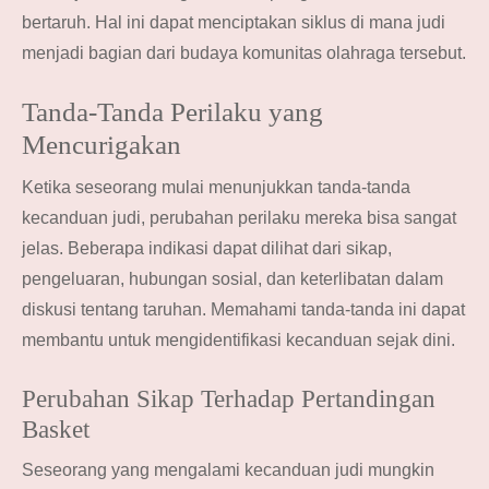
bertaruh. Hal ini dapat menciptakan siklus di mana judi
menjadi bagian dari budaya komunitas olahraga tersebut.
Tanda-Tanda Perilaku yang
Mencurigakan
Ketika seseorang mulai menunjukkan tanda-tanda
kecanduan judi, perubahan perilaku mereka bisa sangat
jelas. Beberapa indikasi dapat dilihat dari sikap,
pengeluaran, hubungan sosial, dan keterlibatan dalam
diskusi tentang taruhan. Memahami tanda-tanda ini dapat
membantu untuk mengidentifikasi kecanduan sejak dini.
Perubahan Sikap Terhadap Pertandingan
Basket
Seseorang yang mengalami kecanduan judi mungkin