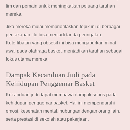
tim dan pemain untuk meningkatkan peluang taruhan
mereka.
Jika mereka mulai memprioritaskan topik ini di berbagai
percakapan, itu bisa menjadi tanda peringatan.
Keterlibatan yang obsesif ini bisa mengaburkan minat
awal pada olahraga basket, menjadikan taruhan sebagai
fokus utama mereka.
Dampak Kecanduan Judi pada
Kehidupan Penggemar Basket
Kecanduan judi dapat membawa dampak serius pada
kehidupan penggemar basket. Hal ini mempengaruhi
emosi, kesehatan mental, hubungan dengan orang lain,
serta prestasi di sekolah atau pekerjaan.