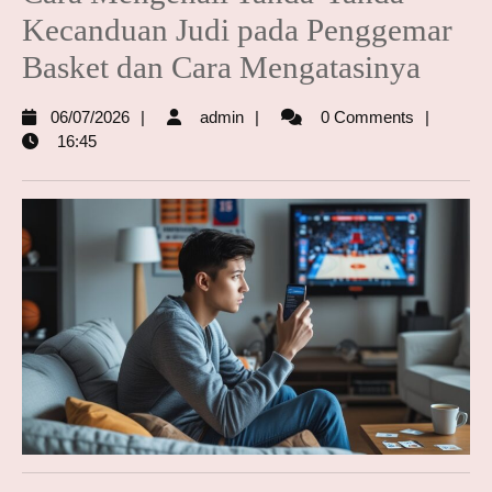
Kecanduan Judi pada Penggemar
Basket dan Cara Mengatasinya
06/07/2026
admin
06/07/2026
admin
0 Comments
16:45