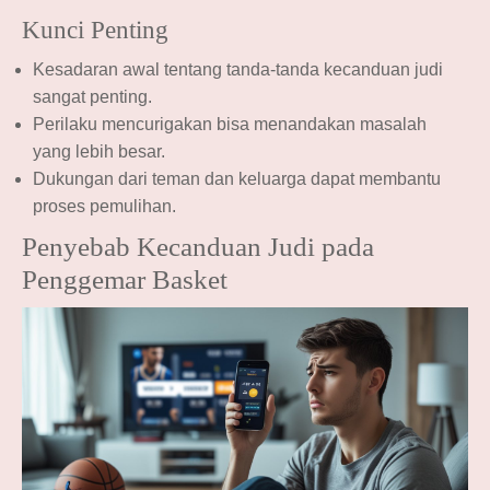
Kunci Penting
Kesadaran awal tentang tanda-tanda kecanduan judi
sangat penting.
Perilaku mencurigakan bisa menandakan masalah
yang lebih besar.
Dukungan dari teman dan keluarga dapat membantu
proses pemulihan.
Penyebab Kecanduan Judi pada
Penggemar Basket