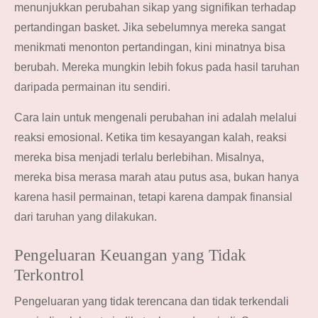
menunjukkan perubahan sikap yang signifikan terhadap
pertandingan basket. Jika sebelumnya mereka sangat
menikmati menonton pertandingan, kini minatnya bisa
berubah. Mereka mungkin lebih fokus pada hasil taruhan
daripada permainan itu sendiri.
Cara lain untuk mengenali perubahan ini adalah melalui
reaksi emosional. Ketika tim kesayangan kalah, reaksi
mereka bisa menjadi terlalu berlebihan. Misalnya,
mereka bisa merasa marah atau putus asa, bukan hanya
karena hasil permainan, tetapi karena dampak finansial
dari taruhan yang dilakukan.
Pengeluaran Keuangan yang Tidak
Terkontrol
Pengeluaran yang tidak terencana dan tidak terkendali