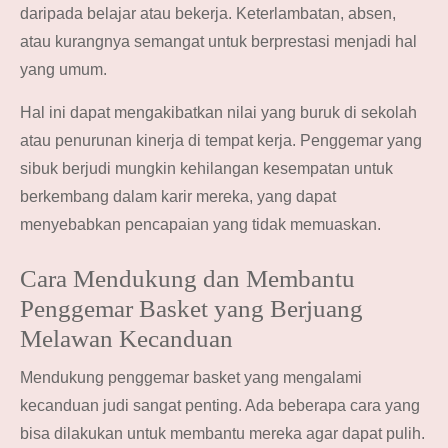
daripada belajar atau bekerja. Keterlambatan, absen,
atau kurangnya semangat untuk berprestasi menjadi hal
yang umum.
Hal ini dapat mengakibatkan nilai yang buruk di sekolah
atau penurunan kinerja di tempat kerja. Penggemar yang
sibuk berjudi mungkin kehilangan kesempatan untuk
berkembang dalam karir mereka, yang dapat
menyebabkan pencapaian yang tidak memuaskan.
Cara Mendukung dan Membantu
Penggemar Basket yang Berjuang
Melawan Kecanduan
Mendukung penggemar basket yang mengalami
kecanduan judi sangat penting. Ada beberapa cara yang
bisa dilakukan untuk membantu mereka agar dapat pulih.