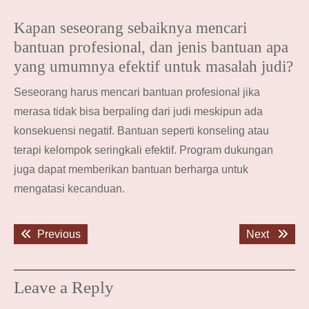
Kapan seseorang sebaiknya mencari
bantuan profesional, dan jenis bantuan apa
yang umumnya efektif untuk masalah judi?
Seseorang harus mencari bantuan profesional jika
merasa tidak bisa berpaling dari judi meskipun ada
konsekuensi negatif. Bantuan seperti konseling atau
terapi kelompok seringkali efektif. Program dukungan
juga dapat memberikan bantuan berharga untuk
mengatasi kecanduan.
Post
Previous
Next
Previous
Next
navigation
post:
post:
Leave a Reply