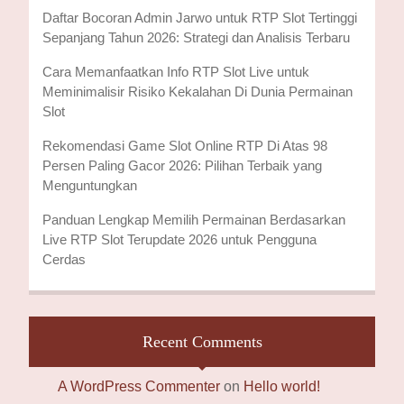
Daftar Bocoran Admin Jarwo untuk RTP Slot Tertinggi
Sepanjang Tahun 2026: Strategi dan Analisis Terbaru
Cara Memanfaatkan Info RTP Slot Live untuk
Meminimalisir Risiko Kekalahan Di Dunia Permainan
Slot
Rekomendasi Game Slot Online RTP Di Atas 98
Persen Paling Gacor 2026: Pilihan Terbaik yang
Menguntungkan
Panduan Lengkap Memilih Permainan Berdasarkan
Live RTP Slot Terupdate 2026 untuk Pengguna
Cerdas
Recent Comments
A WordPress Commenter
on
Hello world!