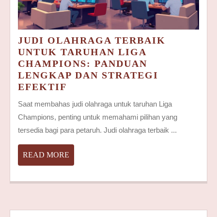
JUDI OLAHRAGA TERBAIK
UNTUK TARUHAN LIGA
CHAMPIONS: PANDUAN
LENGKAP DAN STRATEGI
JUDI
EFEKTIF
OLAHRAGA
Saat membahas judi olahraga untuk taruhan Liga
TERBAIK
Champions, penting untuk memahami pilihan yang
UNTUK
tersedia bagi para petaruh. Judi olahraga terbaik ...
TARUHAN
LIGA
READ
READ MORE
CHAMPIONS:
MORE
PANDUAN
LENGKAP
DAN
STRATEGI
EFEKTIF