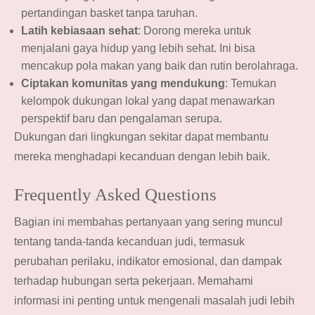
pertandingan basket tanpa taruhan.
Latih kebiasaan sehat
: Dorong mereka untuk
menjalani gaya hidup yang lebih sehat. Ini bisa
mencakup pola makan yang baik dan rutin berolahraga.
Ciptakan komunitas yang mendukung
: Temukan
kelompok dukungan lokal yang dapat menawarkan
perspektif baru dan pengalaman serupa.
Dukungan dari lingkungan sekitar dapat membantu
mereka menghadapi kecanduan dengan lebih baik.
Frequently Asked Questions
Bagian ini membahas pertanyaan yang sering muncul
tentang tanda-tanda kecanduan judi, termasuk
perubahan perilaku, indikator emosional, dan dampak
terhadap hubungan serta pekerjaan. Memahami
informasi ini penting untuk mengenali masalah judi lebih