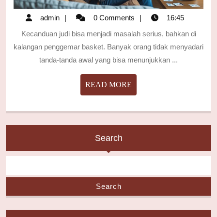
BASK
DAN
admin
admin
0 Comments
16:45
CAR
Kecanduan judi bisa menjadi masalah serius, bahkan di
kalangan penggemar basket. Banyak orang tidak menyadari
MENG
tanda-tanda awal yang bisa menunjukkan ...
READ
READ MORE
MORE
Search
Search