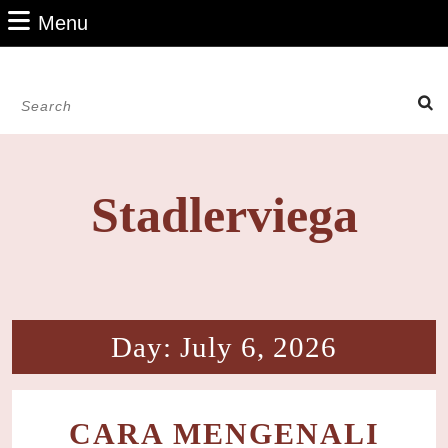
Skip
Menu
Menu
to
content
Skip
Search
to
for:
Content
Stadlerviega
Day:
July 6, 2026
CARA MENGENALI