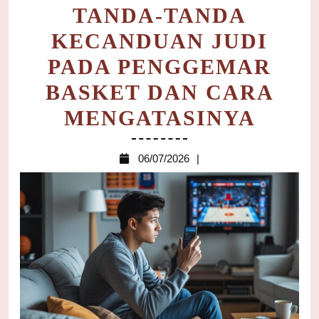
TANDA-TANDA
KECANDUAN JUDI
PADA PENGGEMAR
BASKET DAN CARA
CAR
MENGATASINYA
MEN
06/07/2026
06/07/2026
TAND
TAN
KEC
JUDI
PADA
PEN