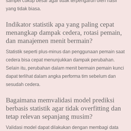
sampel cukup besar agar tidak terpengaruh oleh hasil
yang tidak biasa.
Indikator statistik apa yang paling cepat
menangkap dampak cedera, rotasi pemain,
dan manajemen menit bermain?
Statistik seperti plus-minus dan penggunaan pemain saat
cedera bisa cepat menunjukkan dampak perubahan.
Selain itu, perubahan dalam menit bermain pemain kunci
dapat terlihat dalam angka performa tim sebelum dan
sesudah cedera.
Bagaimana memvalidasi model prediksi
berbasis statistik agar tidak overfitting dan
tetap relevan sepanjang musim?
Validasi model dapat dilakukan dengan membagi data