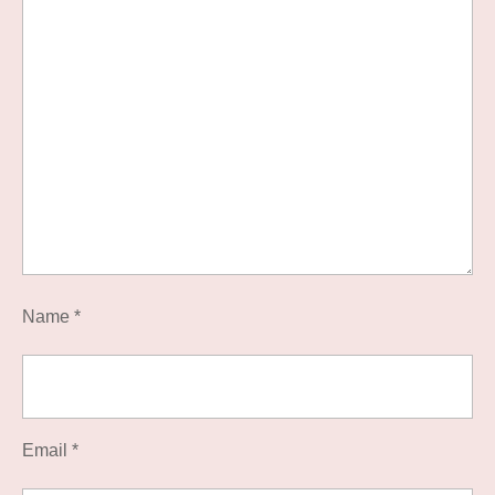
Name
*
Email
*