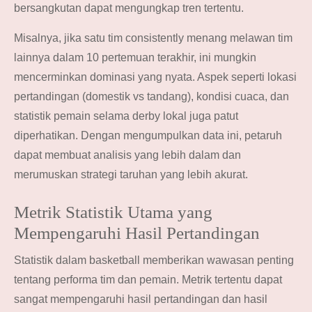
bersangkutan dapat mengungkap tren tertentu.
Misalnya, jika satu tim consistently menang melawan tim
lainnya dalam 10 pertemuan terakhir, ini mungkin
mencerminkan dominasi yang nyata. Aspek seperti lokasi
pertandingan (domestik vs tandang), kondisi cuaca, dan
statistik pemain selama derby lokal juga patut
diperhatikan. Dengan mengumpulkan data ini, petaruh
dapat membuat analisis yang lebih dalam dan
merumuskan strategi taruhan yang lebih akurat.
Metrik Statistik Utama yang
Mempengaruhi Hasil Pertandingan
Statistik dalam basketball memberikan wawasan penting
tentang performa tim dan pemain. Metrik tertentu dapat
sangat mempengaruhi hasil pertandingan dan hasil