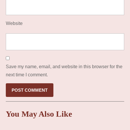
Website
Save my name, email, and website in this browser for the
next time I comment.
You May Also Like