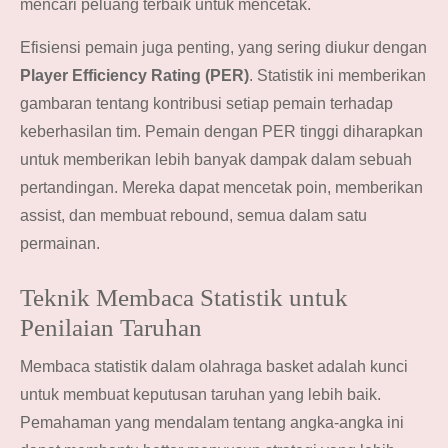
mencari peluang terbaik untuk mencetak.
Efisiensi pemain juga penting, yang sering diukur dengan
Player Efficiency Rating (PER)
. Statistik ini memberikan
gambaran tentang kontribusi setiap pemain terhadap
keberhasilan tim. Pemain dengan PER tinggi diharapkan
untuk memberikan lebih banyak dampak dalam sebuah
pertandingan. Mereka dapat mencetak poin, memberikan
assist, dan membuat rebound, semua dalam satu
permainan.
Teknik Membaca Statistik untuk
Penilaian Taruhan
Membaca statistik dalam olahraga basket adalah kunci
untuk membuat keputusan taruhan yang lebih baik.
Pemahaman yang mendalam tentang angka-angka ini