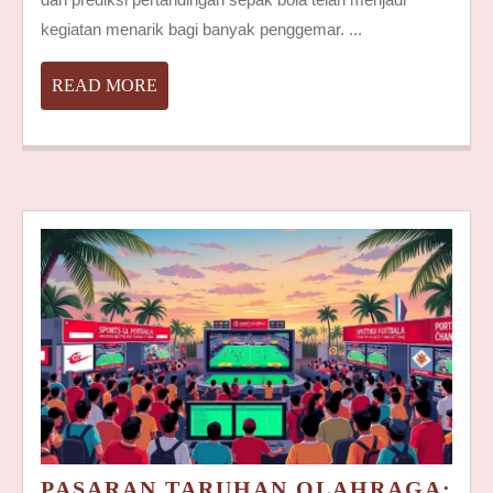
UNTUK
kegiatan menarik bagi banyak penggemar. ...
PERTA
MING
READ
READ MORE
INI
MORE
PASARAN TARUHAN OLAHRAGA: