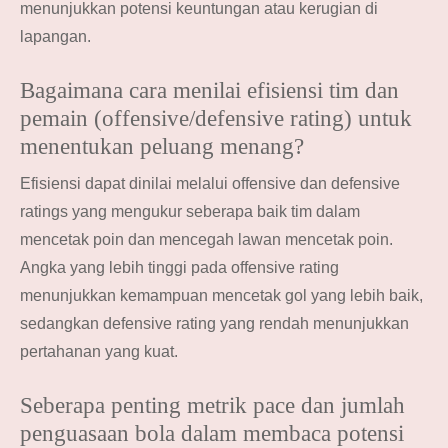
menunjukkan potensi keuntungan atau kerugian di
lapangan.
Bagaimana cara menilai efisiensi tim dan
pemain (offensive/defensive rating) untuk
menentukan peluang menang?
Efisiensi dapat dinilai melalui offensive dan defensive
ratings yang mengukur seberapa baik tim dalam
mencetak poin dan mencegah lawan mencetak poin.
Angka yang lebih tinggi pada offensive rating
menunjukkan kemampuan mencetak gol yang lebih baik,
sedangkan defensive rating yang rendah menunjukkan
pertahanan yang kuat.
Seberapa penting metrik pace dan jumlah
penguasaan bola dalam membaca potensi