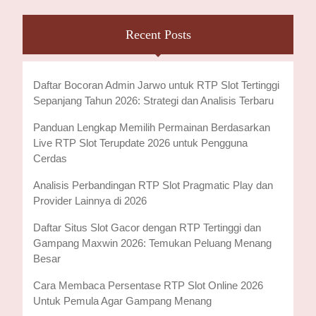
Recent Posts
Daftar Bocoran Admin Jarwo untuk RTP Slot Tertinggi
Sepanjang Tahun 2026: Strategi dan Analisis Terbaru
Panduan Lengkap Memilih Permainan Berdasarkan
Live RTP Slot Terupdate 2026 untuk Pengguna
Cerdas
Analisis Perbandingan RTP Slot Pragmatic Play dan
Provider Lainnya di 2026
Daftar Situs Slot Gacor dengan RTP Tertinggi dan
Gampang Maxwin 2026: Temukan Peluang Menang
Besar
Cara Membaca Persentase RTP Slot Online 2026
Untuk Pemula Agar Gampang Menang