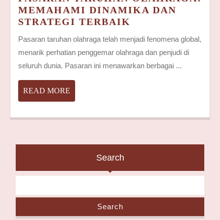
MEMAHAMI DINAMIKA DAN
PASARAN
STRATEGI TERBAIK
TARUHAN
Pasaran taruhan olahraga telah menjadi fenomena global,
OLAHRAGA:
menarik perhatian penggemar olahraga dan penjudi di
MEMAHAMI
seluruh dunia. Pasaran ini menawarkan berbagai ...
DINAMIKA
DAN
READ
READ MORE
STRATEGI
MORE
TERBAIK
Search
Search