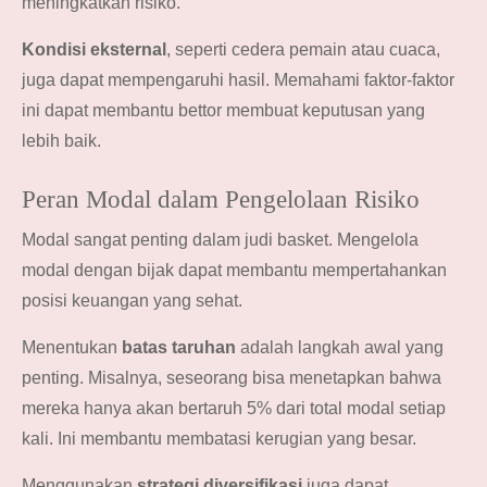
meningkatkan risiko.
Kondisi eksternal
, seperti cedera pemain atau cuaca,
juga dapat mempengaruhi hasil. Memahami faktor-faktor
ini dapat membantu bettor membuat keputusan yang
lebih baik.
Peran Modal dalam Pengelolaan Risiko
Modal sangat penting dalam judi basket. Mengelola
modal dengan bijak dapat membantu mempertahankan
posisi keuangan yang sehat.
Menentukan
batas taruhan
adalah langkah awal yang
penting. Misalnya, seseorang bisa menetapkan bahwa
mereka hanya akan bertaruh 5% dari total modal setiap
kali. Ini membantu membatasi kerugian yang besar.
Menggunakan
strategi diversifikasi
juga dapat