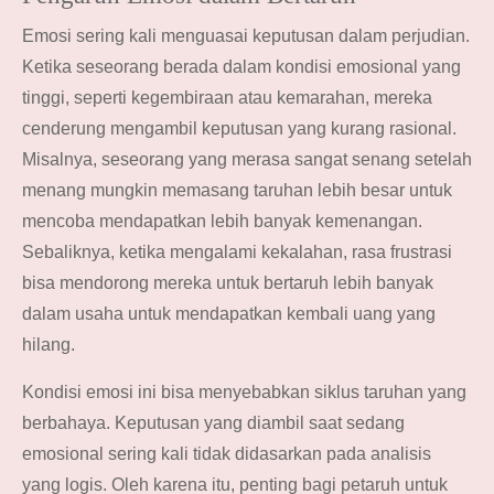
Emosi sering kali menguasai keputusan dalam perjudian.
Ketika seseorang berada dalam kondisi emosional yang
tinggi, seperti kegembiraan atau kemarahan, mereka
cenderung mengambil keputusan yang kurang rasional.
Misalnya, seseorang yang merasa sangat senang setelah
menang mungkin memasang taruhan lebih besar untuk
mencoba mendapatkan lebih banyak kemenangan.
Sebaliknya, ketika mengalami kekalahan, rasa frustrasi
bisa mendorong mereka untuk bertaruh lebih banyak
dalam usaha untuk mendapatkan kembali uang yang
hilang.
Kondisi emosi ini bisa menyebabkan siklus taruhan yang
berbahaya. Keputusan yang diambil saat sedang
emosional sering kali tidak didasarkan pada analisis
yang logis. Oleh karena itu, penting bagi petaruh untuk