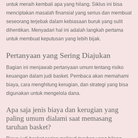
untuk meraih kembali apa yang hilang. Siklus ini bisa
menciptakan masalah finansial yang serius dan membuat
seseorang terjebak dalam kebiasaan buruk yang sulit
dihentikan. Menyadari hal ini adalah langkah pertama
untuk membuat keputusan yang lebih bijak.
Pertanyaan yang Sering Diajukan
Bagian ini menjawab pertanyaan umum tentang risiko
keuangan dalam judi basket. Pembaca akan memahami
biaya, cara menghitung kerugian, dan strategi yang bisa
digunakan untuk mengelola dana.
Apa saja jenis biaya dan kerugian yang
paling umum dialami saat memasang
taruhan basket?