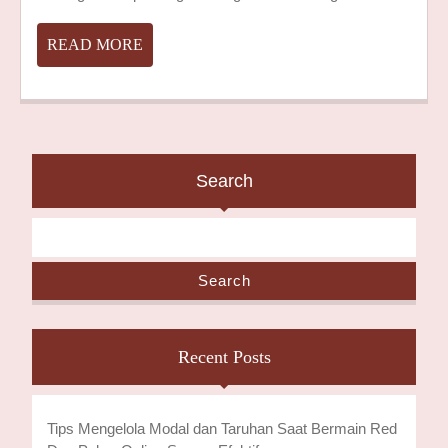
SEPA
READ
READ MORE
BOLA:
MORE
STRA
DAN
TIPS
EFEKT
Search
Search
Recent Posts
Tips Mengelola Modal dan Taruhan Saat Bermain Red