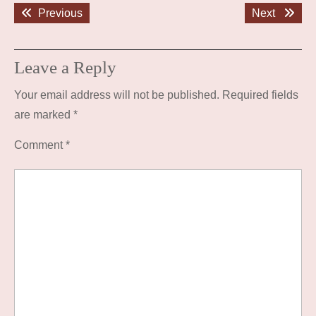
Previous
Next
Previous
Next
navigation
post:
post:
Leave a Reply
Your email address will not be published.
Required fields
are marked
*
Comment
*