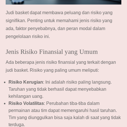
Judi basket dapat membawa peluang dan risiko yang
signifikan. Penting untuk memahami jenis risiko yang
ada, faktor penyebabnya, dan peran modal dalam
pengelolaan risiko ini.
Jenis Risiko Finansial yang Umum
Ada beberapa jenis risiko finansial yang terkait dengan
judi basket. Risiko yang paling umum meliputi:
Risiko Kerugian
: Ini adalah risiko paling langsung.
Taruhan yang tidak berhasil dapat menyebabkan
kehilangan uang.
Risiko Volatilitas
: Perubahan tiba-tiba dalam
permainan atau tim dapat memengaruhi hasil taruhan.
Tim yang diunggulkan bisa saja kalah di saat yang tidak
terduga.