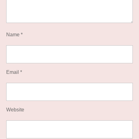
Name
*
Email
*
Website