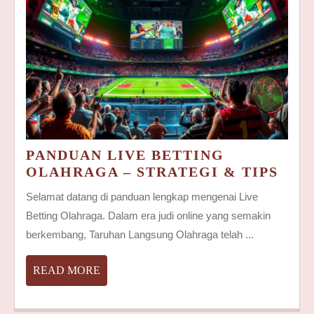
PANDUAN LIVE BETTING
PAN
OLAHRAGA – STRATEGI & TIPS
LIV
Selamat datang di panduan lengkap mengenai Live
BET
Betting Olahraga. Dalam era judi online yang semakin
OLA
berkembang, Taruhan Langsung Olahraga telah ...
–
STR
READ
READ MORE
&
MORE
TIPS