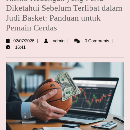
Diketahui Sebelum Terlibat dalam
Judi Basket: Panduan untuk
Pemain Cerdas
02/07/2026
admin
02/07/2026
admin
0 Comments
16:41