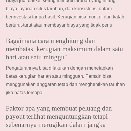
Biaya judi basket sering meliputi taruhan yang hilang,
biaya layanan situs taruhan, dan konsistensi dalam
berinvestasi tanpa hasil. Kerugian bisa muncul dari kalah
berturut-turut atau membayar biaya yang tidak perlu.
Bagaimana cara menghitung dan
membatasi kerugian maksimum dalam satu
hari atau satu minggu?
Pengaturannya bisa dilakukan dengan menetapkan
batas kerugian harian atau mingguan. Pemain bisa
menggunakan anggaran tetap dan menghentikan taruhan
jika batas tercapai.
Faktor apa yang membuat peluang dan
payout terlihat menguntungkan tetapi
sebenarnya merugikan dalam jangka