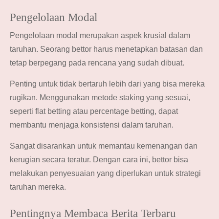
Pengelolaan Modal
Pengelolaan modal merupakan aspek krusial dalam
taruhan. Seorang bettor harus menetapkan batasan dan
tetap berpegang pada rencana yang sudah dibuat.
Penting untuk tidak bertaruh lebih dari yang bisa mereka
rugikan. Menggunakan metode staking yang sesuai,
seperti flat betting atau percentage betting, dapat
membantu menjaga konsistensi dalam taruhan.
Sangat disarankan untuk memantau kemenangan dan
kerugian secara teratur. Dengan cara ini, bettor bisa
melakukan penyesuaian yang diperlukan untuk strategi
taruhan mereka.
Pentingnya Membaca Berita Terbaru