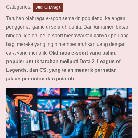
Categories:
Judi Olahraga
Taruhan olahraga e-sport semakin populer di kalangan
penggemar game di seluruh dunia. Dari turnamen besar
hingga liga online, e-sport menawarkan banyak peluang
bagi mereka yang ingin mempertaruhkan uang dengan
cara yang menarik.
Olahraga e-sport yang paling
populer untuk taruhan meliputi Dota 2, League of
Legends, dan CS, yang telah menarik perhatian
jutaan penonton dan petaruh.