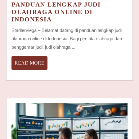
PANDUAN LENGKAP JUDI
OLAHRAGA ONLINE DI
PANDUAN
INDONESIA
LENGKAP
Stadlerviega – Selamat datang di panduan lengkap judi
JUDI
olahraga online di Indonesia. Bagi pecinta olahraga dan
OLAHRAGA
penggemar judi, judi olahraga ...
ONLINE
DI
READ
READ MORE
INDONESIA
MORE