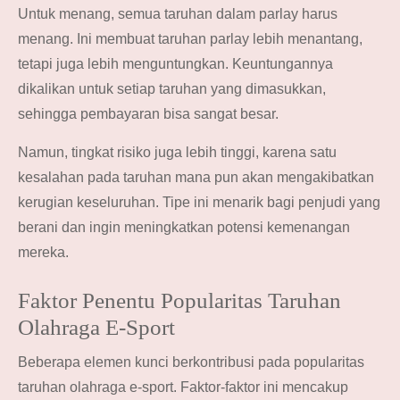
Untuk menang, semua taruhan dalam parlay harus
menang. Ini membuat taruhan parlay lebih menantang,
tetapi juga lebih menguntungkan. Keuntungannya
dikalikan untuk setiap taruhan yang dimasukkan,
sehingga pembayaran bisa sangat besar.
Namun, tingkat risiko juga lebih tinggi, karena satu
kesalahan pada taruhan mana pun akan mengakibatkan
kerugian keseluruhan. Tipe ini menarik bagi penjudi yang
berani dan ingin meningkatkan potensi kemenangan
mereka.
Faktor Penentu Popularitas Taruhan
Olahraga E-Sport
Beberapa elemen kunci berkontribusi pada popularitas
taruhan olahraga e-sport. Faktor-faktor ini mencakup