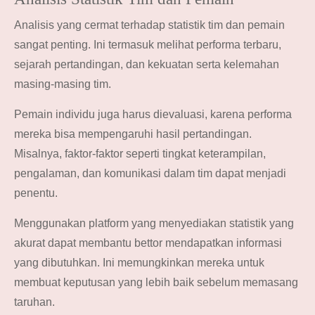
Analisis yang cermat terhadap statistik tim dan pemain
sangat penting. Ini termasuk melihat performa terbaru,
sejarah pertandingan, dan kekuatan serta kelemahan
masing-masing tim.
Pemain individu juga harus dievaluasi, karena performa
mereka bisa mempengaruhi hasil pertandingan.
Misalnya, faktor-faktor seperti tingkat keterampilan,
pengalaman, dan komunikasi dalam tim dapat menjadi
penentu.
Menggunakan platform yang menyediakan statistik yang
akurat dapat membantu bettor mendapatkan informasi
yang dibutuhkan. Ini memungkinkan mereka untuk
membuat keputusan yang lebih baik sebelum memasang
taruhan.