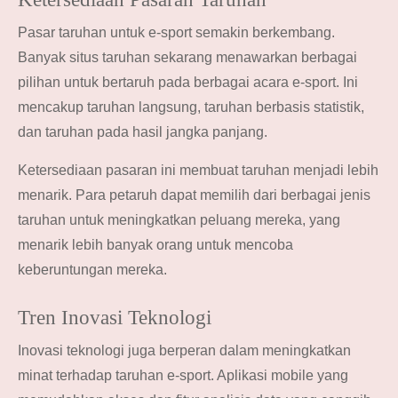
Pasar taruhan untuk e-sport semakin berkembang.
Banyak situs taruhan sekarang menawarkan berbagai
pilihan untuk bertaruh pada berbagai acara e-sport. Ini
mencakup taruhan langsung, taruhan berbasis statistik,
dan taruhan pada hasil jangka panjang.
Ketersediaan pasaran ini membuat taruhan menjadi lebih
menarik. Para petaruh dapat memilih dari berbagai jenis
taruhan untuk meningkatkan peluang mereka, yang
menarik lebih banyak orang untuk mencoba
keberuntungan mereka.
Tren Inovasi Teknologi
Inovasi teknologi juga berperan dalam meningkatkan
minat terhadap taruhan e-sport. Aplikasi mobile yang