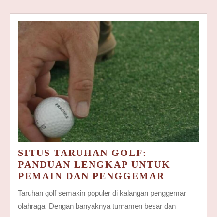
SITUS TARUHAN GOLF:
PANDUAN LENGKAP UNTUK
SITUS
PEMAIN DAN PENGGEMAR
TARUHA
Taruhan golf semakin populer di kalangan penggemar
GOLF:
olahraga. Dengan banyaknya turnamen besar dan
PANDUAN