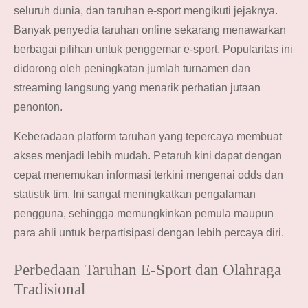
seluruh dunia, dan taruhan e-sport mengikuti jejaknya.
Banyak penyedia taruhan online sekarang menawarkan
berbagai pilihan untuk penggemar e-sport. Popularitas ini
didorong oleh peningkatan jumlah turnamen dan
streaming langsung yang menarik perhatian jutaan
penonton.
Keberadaan platform taruhan yang tepercaya membuat
akses menjadi lebih mudah. Petaruh kini dapat dengan
cepat menemukan informasi terkini mengenai odds dan
statistik tim. Ini sangat meningkatkan pengalaman
pengguna, sehingga memungkinkan pemula maupun
para ahli untuk berpartisipasi dengan lebih percaya diri.
Perbedaan Taruhan E-Sport dan Olahraga
Tradisional