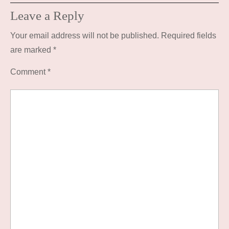
Leave a Reply
Your email address will not be published.
Required fields
are marked
*
Comment
*