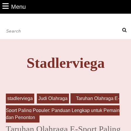
Skip
Menu
Menu
to
content
Skip
Search
to
for:
Content
Stadlerviega
stadlerviega
Judi Olahraga
Taruhan Olahraga E-
Sport Paling Populer: Panduan Lengkap untuk Pemain
dan Penonton
Taruhan Olahraga E-Sport Paling