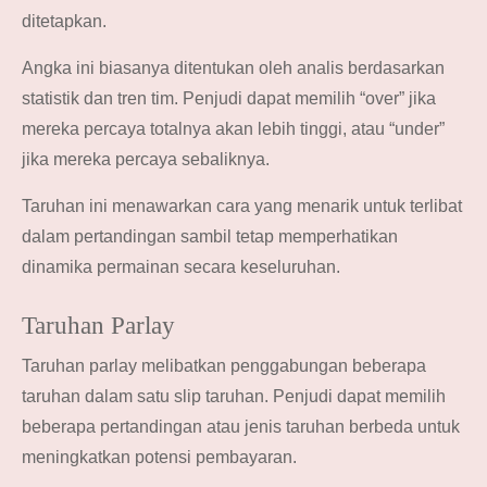
ditetapkan.
Angka ini biasanya ditentukan oleh analis berdasarkan
statistik dan tren tim. Penjudi dapat memilih “over” jika
mereka percaya totalnya akan lebih tinggi, atau “under”
jika mereka percaya sebaliknya.
Taruhan ini menawarkan cara yang menarik untuk terlibat
dalam pertandingan sambil tetap memperhatikan
dinamika permainan secara keseluruhan.
Taruhan Parlay
Taruhan parlay melibatkan penggabungan beberapa
taruhan dalam satu slip taruhan. Penjudi dapat memilih
beberapa pertandingan atau jenis taruhan berbeda untuk
meningkatkan potensi pembayaran.