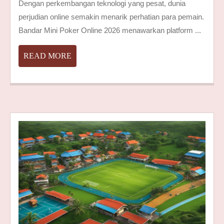
Dengan perkembangan teknologi yang pesat, dunia
POK
perjudian online semakin menarik perhatian para pemain.
ONL
Bandar Mini Poker Online 2026 menawarkan platform ...
2026
TER
READ
READ MORE
RES
MORE
DAN
BERL
UNT
PEN
BER
AMA