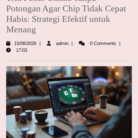
Potongan Agar Chip Tidak Cepat
Habis: Strategi Efektif untuk
Menang
15/06/2026
admin
15/06/2026
admin
0 Comments
17:03