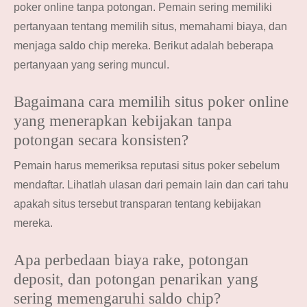
poker online tanpa potongan. Pemain sering memiliki
pertanyaan tentang memilih situs, memahami biaya, dan
menjaga saldo chip mereka. Berikut adalah beberapa
pertanyaan yang sering muncul.
Bagaimana cara memilih situs poker online
yang menerapkan kebijakan tanpa
potongan secara konsisten?
Pemain harus memeriksa reputasi situs poker sebelum
mendaftar. Lihatlah ulasan dari pemain lain dan cari tahu
apakah situs tersebut transparan tentang kebijakan
mereka.
Apa perbedaan biaya rake, potongan
deposit, dan potongan penarikan yang
sering memengaruhi saldo chip?