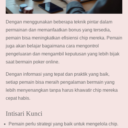
Dengan menggunakan beberapa teknik pintar dalam
permainan dan memanfaatkan bonus yang tersedia,
pemain bisa meningkatkan efisiensi chip mereka. Pemain
juga akan belajar bagaimana cara mengontrol
pengeluaran dan mengambil keputusan yang lebih bijak
saat bermain poker online.
Dengan informasi yang tepat dan praktik yang baik,
setiap pemain bisa meraih pengalaman bermain yang
lebih menyenangkan tanpa harus khawatir chip mereka
cepat habis.
Intisari Kunci
Pemain perlu strategi yang baik untuk mengelola chip.