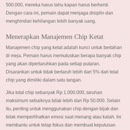
500.000, mereka harus tahu kapan harus berhenti.
Dengan cara ini, pemain dapat menjaga disiplin dan
menghindari kehilangan lebih banyak uang.
Menerapkan Manajemen Chip Ketat
Manajemen chip yang ketat adalah kunci untuk bertahan
di meja. Pemain harus memutuskan berapa banyak chip
yang akan dipertaruhkan pada setiap putaran.
Disarankan untuk tidak bertaruh lebih dari 5% dari total
chip yang dimiliki dalam satu tangan.
Jika total chip sebanyak Rp 1.000.000, taruhan
maksimum sebaiknya tidak lebih dari Rp 50.000. Selain
itu, penting untuk menggunakan chip dengan bijak dan
tidak memperlihatkan emosi saat menang atau kalah. Ini
membantu untuk tetap fokus dan membuat keputusan