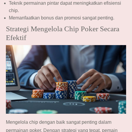
Teknik permainan pintar dapat meningkatkan efisiensi
chip.
Memanfaatkan bonus dan promosi sangat penting.
Strategi Mengelola Chip Poker Secara
Efektif
Mengelola chip dengan baik sangat penting dalam
permainan poker. Dengan strategi yang tepat, pemain