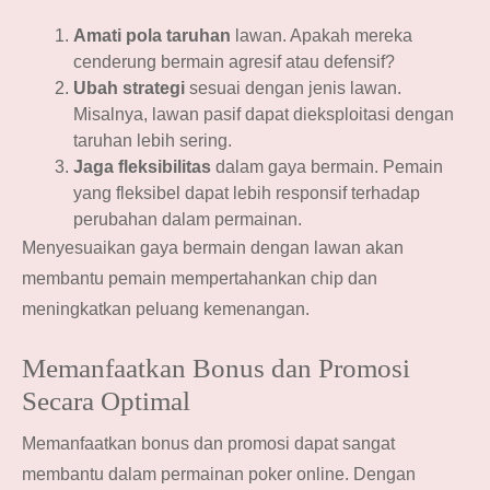
Amati pola taruhan
lawan. Apakah mereka
cenderung bermain agresif atau defensif?
Ubah strategi
sesuai dengan jenis lawan.
Misalnya, lawan pasif dapat dieksploitasi dengan
taruhan lebih sering.
Jaga fleksibilitas
dalam gaya bermain. Pemain
yang fleksibel dapat lebih responsif terhadap
perubahan dalam permainan.
Menyesuaikan gaya bermain dengan lawan akan
membantu pemain mempertahankan chip dan
meningkatkan peluang kemenangan.
Memanfaatkan Bonus dan Promosi
Secara Optimal
Memanfaatkan bonus dan promosi dapat sangat
membantu dalam permainan poker online. Dengan