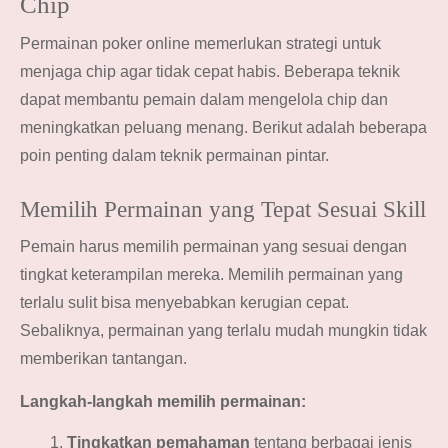
Chip
Permainan poker online memerlukan strategi untuk
menjaga chip agar tidak cepat habis. Beberapa teknik
dapat membantu pemain dalam mengelola chip dan
meningkatkan peluang menang. Berikut adalah beberapa
poin penting dalam teknik permainan pintar.
Memilih Permainan yang Tepat Sesuai Skill
Pemain harus memilih permainan yang sesuai dengan
tingkat keterampilan mereka. Memilih permainan yang
terlalu sulit bisa menyebabkan kerugian cepat.
Sebaliknya, permainan yang terlalu mudah mungkin tidak
memberikan tantangan.
Langkah-langkah memilih permainan:
Tingkatkan pemahaman
tentang berbagai jenis