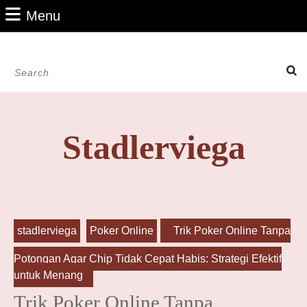
Skip
Menu
Menu
to
content
Skip
Search
to
for:
Content
Stadlerviega
stadlerviega
Poker Online
Trik Poker Online Tanpa
Potongan Agar Chip Tidak Cepat Habis: Strategi Efektif
untuk Menang
Trik Poker Online Tanpa