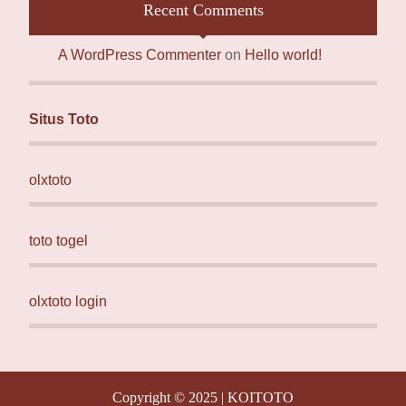
Recent Comments
A WordPress Commenter
on
Hello world!
Situs Toto
olxtoto
toto togel
olxtoto login
Copyright © 2025 |
KOITOTO