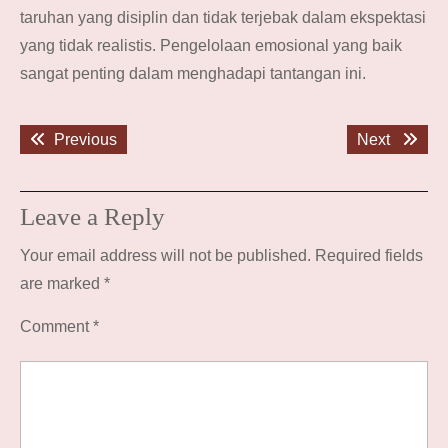
taruhan yang disiplin dan tidak terjebak dalam ekspektasi
yang tidak realistis. Pengelolaan emosional yang baik
sangat penting dalam menghadapi tantangan ini.
Post
Previous
Next
Previous
Next
navigation
post:
post:
Leave a Reply
Your email address will not be published.
Required fields
are marked
*
Comment
*