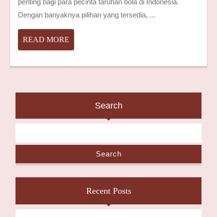
penting bagi para pecinta taruhan bola di Indonesia.
RESMI
Dengan banyaknya pilihan yang tersedia, ...
TERPER
DI
READ
READ MORE
INDONE
MORE
Search
Search
Recent Posts