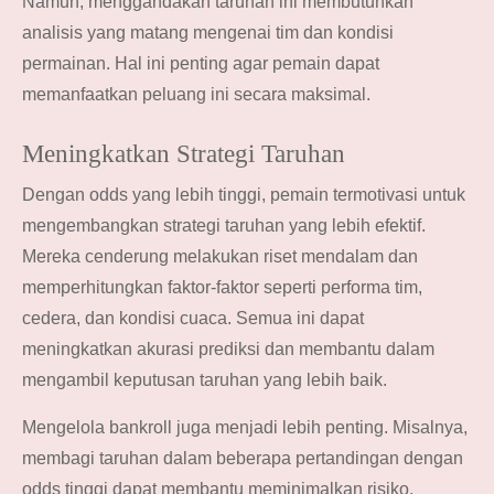
Namun, menggandakan taruhan ini membutuhkan
analisis yang matang mengenai tim dan kondisi
permainan. Hal ini penting agar pemain dapat
memanfaatkan peluang ini secara maksimal.
Meningkatkan Strategi Taruhan
Dengan odds yang lebih tinggi, pemain termotivasi untuk
mengembangkan strategi taruhan yang lebih efektif.
Mereka cenderung melakukan riset mendalam dan
memperhitungkan faktor-faktor seperti performa tim,
cedera, dan kondisi cuaca. Semua ini dapat
meningkatkan akurasi prediksi dan membantu dalam
mengambil keputusan taruhan yang lebih baik.
Mengelola bankroll juga menjadi lebih penting. Misalnya,
membagi taruhan dalam beberapa pertandingan dengan
odds tinggi dapat membantu meminimalkan risiko.