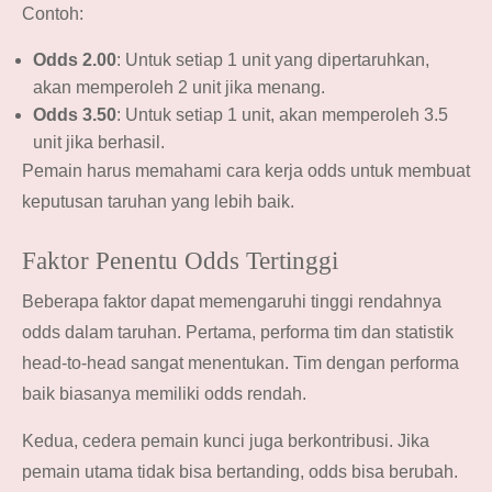
Contoh:
Odds 2.00
: Untuk setiap 1 unit yang dipertaruhkan,
akan memperoleh 2 unit jika menang.
Odds 3.50
: Untuk setiap 1 unit, akan memperoleh 3.5
unit jika berhasil.
Pemain harus memahami cara kerja odds untuk membuat
keputusan taruhan yang lebih baik.
Faktor Penentu Odds Tertinggi
Beberapa faktor dapat memengaruhi tinggi rendahnya
odds dalam taruhan. Pertama, performa tim dan statistik
head-to-head sangat menentukan. Tim dengan performa
baik biasanya memiliki odds rendah.
Kedua, cedera pemain kunci juga berkontribusi. Jika
pemain utama tidak bisa bertanding, odds bisa berubah.