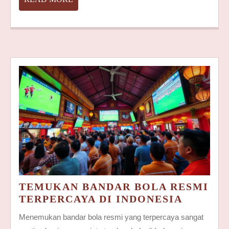
INDONE
MORE
TEMUKAN BANDAR BOLA RESMI
TEMUK
TERPERCAYA DI INDONESIA
BANDA
Menemukan bandar bola resmi yang terpercaya sangat
BOLA