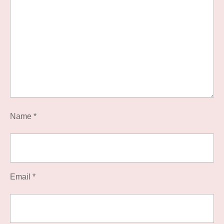
Name
*
Email
*