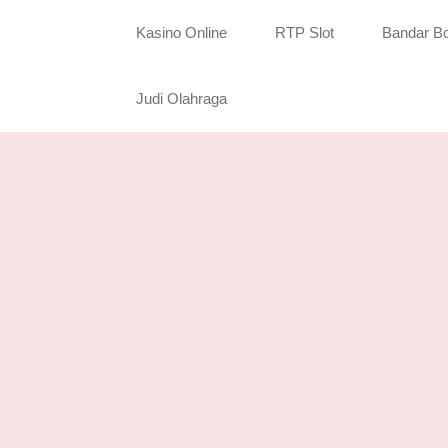
Skip
Kasino Online
RTP Slot
Bandar Bo
to
content
Skip
Judi Olahraga
to
Content