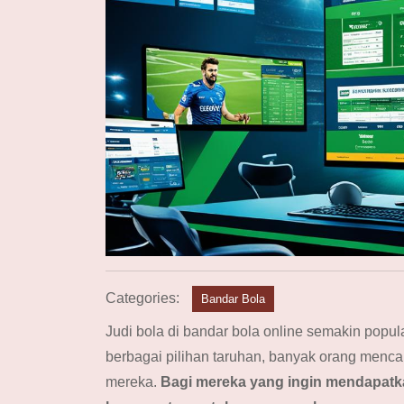
Categories:
Bandar Bola
Judi bola di bandar bola online semakin pop
berbagai pilihan taruhan, banyak orang menc
mereka.
Bagi mereka yang ingin mendapatkan