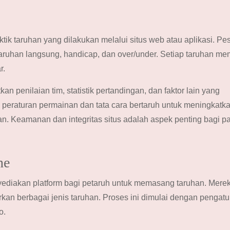
tik taruhan yang dilakukan melalui situs web atau aplikasi. Pe
taruhan langsung, handicap, dan over/under. Setiap taruhan mem
r.
an penilaian tim, statistik pertandingan, dan faktor lain yang
eraturan permainan dan tata cara bertaruh untuk meningkatk
 Keamanan dan integritas situs adalah aspek penting bagi p
ne
ediakan platform bagi petaruh untuk memasang taruhan. Mere
an berbagai jenis taruhan. Proses ini dimulai dengan pengatu
o.