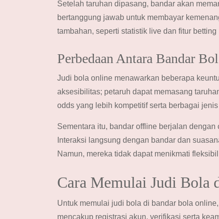
Setelah taruhan dipasang, bandar akan memant
bertanggung jawab untuk membayar kemenangan
tambahan, seperti statistik live dan fitur bett
Perbedaan Antara Bandar Bol
Judi bola online menawarkan beberapa keuntu
aksesibilitas; petaruh dapat memasang taruha
odds yang lebih kompetitif serta berbagai jeni
Sementara itu, bandar offline berjalan dengan c
Interaksi langsung dengan bandar dan suasan
Namun, mereka tidak dapat menikmati fleksibi
Cara Memulai Judi Bola 
Untuk memulai judi bola di bandar bola online,
mencakup registrasi akun, verifikasi serta k