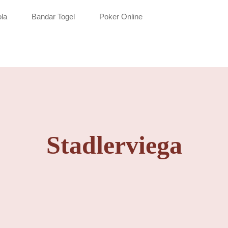
la
Bandar Togel
Poker Online
Stadlerviega