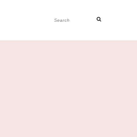
Search
for: