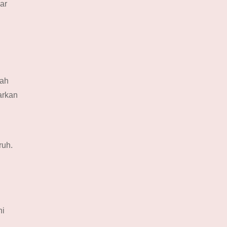
ar
lah
arkan
ruh.
ni