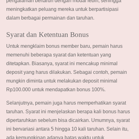
pengalaman bertaruh dengan modal lebih, sehingga
meningkatkan peluang mereka untuk berpartisipasi
dalam berbagai permainan dan taruhan.
Syarat dan Ketentuan Bonus
Untuk mengklaim bonus member baru, pemain harus
memenuhi beberapa syarat dan ketentuan yang
ditetapkan. Biasanya, syarat ini mencakup minimal
deposit yang harus dilakukan. Sebagai contoh, pemain
mungkin diminta untuk melakukan deposit minimal
Rp100.000 untuk mendapatkan bonus 100%.
Selanjutnya, pemain juga harus memperhatikan syarat
taruhan. Syarat ini menjelaskan berapa kali bonus harus
dipertaruhkan sebelum bisa dicairkan. Umumnya, syarat
ini bervariasi antara 5 hingga 10 kali taruhan. Selain itu,
ada kemungkinan adanya batas waktu untuk