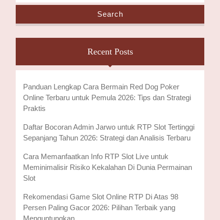
Search
Recent Posts
Panduan Lengkap Cara Bermain Red Dog Poker
Online Terbaru untuk Pemula 2026: Tips dan Strategi
Praktis
Daftar Bocoran Admin Jarwo untuk RTP Slot Tertinggi
Sepanjang Tahun 2026: Strategi dan Analisis Terbaru
Cara Memanfaatkan Info RTP Slot Live untuk
Meminimalisir Risiko Kekalahan Di Dunia Permainan
Slot
Rekomendasi Game Slot Online RTP Di Atas 98
Persen Paling Gacor 2026: Pilihan Terbaik yang
Menguntungkan