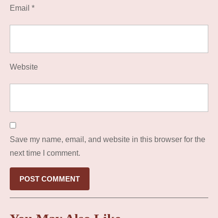
Email
*
Website
Save my name, email, and website in this browser for the
next time I comment.