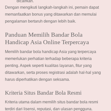
dicairkan.
Dengan mengikuti langkah-langkah ini, pemain dapat
memanfaatkan bonus yang ditawarkan dan memulai
pengalaman bertaruh dengan lebih baik.
Panduan Memilih Bandar Bola
Handicap Asia Online Terpercaya
Memilih bandar bola handicap Asia yang terpercaya
memerlukan perhatian terhadap beberapa kriteria
penting. Aspek seperti kualitas layanan, fitur yang
ditawarkan, serta proses registrasi adalah hal-hal yang
harus diperhatikan dengan seksama.
Kriteria Situs Bandar Bola Resmi
Kriteria utama dalam memilih situs bandar bola resmi
terdiri dari lisensi, reputasi, dan ulasan pengguna.