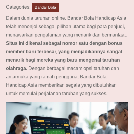
Categories:
Bandar Bola
Dalam dunia taruhan online, Bandar Bola Handicap Asia
telah menonjol sebagai pilihan utama bagi para penjudi,
menawarkan pengalaman yang menarik dan bermanfaat.
Situs ini dikenal sebagai nomor satu dengan bonus
member baru terbesar, yang menjadikannya sangat
menarik bagi mereka yang baru mengenal taruhan
olahraga.
Dengan berbagai macam opsi taruhan dan
antarmuka yang ramah pengguna, Bandar Bola
Handicap Asia memberikan segala yang dibutuhkan
untuk memulai perjalanan taruhan yang sukses.