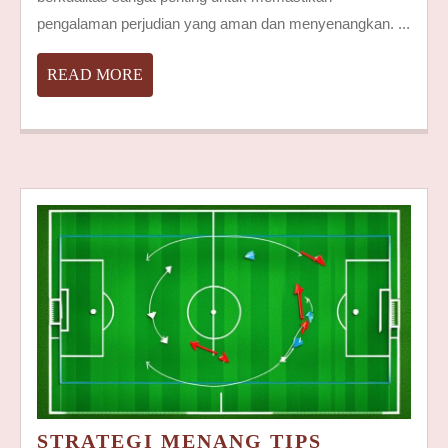
BOLA
pengalaman perjudian yang aman dan menyenangkan. ...
HANDICAP
ASIA
READ
READ MORE
GACOR
MORE
TERPERCAYA
DAN
ANTI
RUNGKAD
2025
STRATEGI MENANG TIPS