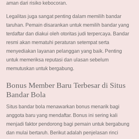
aman dari risiko kebocoran.
Legalitas juga sangat penting dalam memilih bandar
taruhan. Pemain disarankan untuk memilih bandar yang
terdaftar dan diakui oleh otoritas judi terpercaya. Bandar
resmi akan mematuhi peraturan setempat serta
menyediakan layanan pelanggan yang baik. Penting
untuk memeriksa reputasi dan ulasan sebelum
memutuskan untuk bergabung.
Bonus Member Baru Terbesar di Situs
Bandar Bola
Situs bandar bola menawarkan bonus menarik bagi
anggota baru yang mendaftar. Bonus ini sering kali
menjadi faktor pendorong bagi pemain untuk bergabung
dan mulai bertaruh. Berikut adalah penjelasan rinci