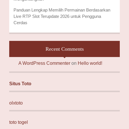
Panduan Lengkap Memilih Permainan Berdasarkan
Live RTP Slot Terupdate 2026 untuk Pengguna
Cerdas
Recent Comments
A WordPress Commenter
on
Hello world!
Situs Toto
olxtoto
toto togel