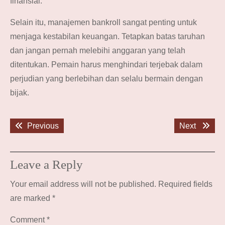
finansial.
Selain itu, manajemen bankroll sangat penting untuk
menjaga kestabilan keuangan. Tetapkan batas taruhan
dan jangan pernah melebihi anggaran yang telah
ditentukan. Pemain harus menghindari terjebak dalam
perjudian yang berlebihan dan selalu bermain dengan
bijak.
Post
Previous
Next
Previous
Next
navigation
post:
post:
Leave a Reply
Your email address will not be published.
Required fields
are marked
*
Comment
*